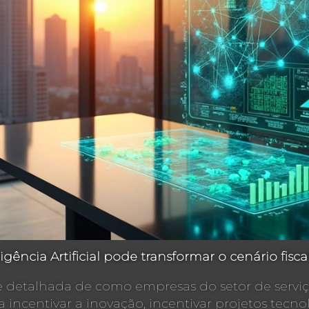
gência Artificial pode transformar o cenário fisc
se detalhada de como empresas do setor de servi
 incentivar a inovação, incentivar projetos tecno