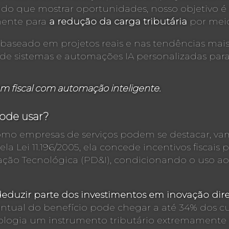
 do que mostrar oportunidades, nosso objetivo é
amente para
a redução da carga tributária
por meio
aseado em projetos reais e nas tendências mais 
 de sistemas e automações IA personalizadas para
 fiscal com automação inteligente.
ode usar?
como empresas de serviços podem se destacar, 
pela Lei 11.196/2005, ela concede incentivos fisca
ação Tecnológica (PD&I), condicionando o uso ao
 deduzir parte dos investimentos em inovação d
ntual do benefício pode chegar a até 34% dos cu
logia um instrumento tributário extremamente i