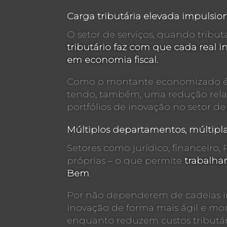
Carga tributária elevada impulsio
O setor de serviços, quando tribu
tributário faz com que cada real 
em economia fiscal.
Como o montante economizado é p
tendo, também, uma redução relati
portfólios de inovação no setor de 
Múltiplos departamentos, múltipl
Setores como jurídico, financeiro
próprias – o que permite
trabalhar
Bem
.
Por não dependerem de cadeias in
inovação de forma mais ágil e mon
enquanto reduzem custos tributár