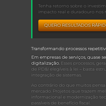
Tenha retorno sobre o investi
impacto real e duradouro nos r
QUERO RESULTADOS RÁPI
Transformando processos repetiti
Em empresas de serviços, quase s
digitalização.
Esses processos, ger
de PD&I elegíveis à lei – basta est
integração de sistemas.
Ao contrário do que muitos pensam
mercado. Projetos que trazem melh
informacional e modernização tec
passíveis de benefício fiscal.