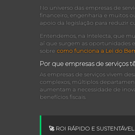
No universo das empresas de serviç
financeiro, engenharia e muitos 
apoio da legislação para reduzir c
Entendemos, na Intelecta, que mu
aí que surgem as oportunidades es
sobre
como funciona a Lei do Be
Por que empresas de serviços 
As empresas de serviços vivem desaf
complexos, múltiplos departament
aumentam a necessidade de inovaç
benefícios fiscais.
🚀 ROI RÁPIDO E SUSTENTÁVEL