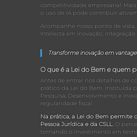
competitividade empresarial. Mais
o uso de IA pode contribuir ativ
Acompanhe nosso ponto de vista, b
Intelecta em inovação, integração
Transforme inovação em vantagem
O que é a Lei do Bem e quem p
Antes de entrar nos detalhes de 
prático da Lei do Bem. Instituída 
Pesquisa, Desenvolvimento e Inov
regularidade fiscal.
Na prática, a Lei do Bem permite
Pessoa Jurídica e da CSLL.
O perce
tornando o investimento em tecno