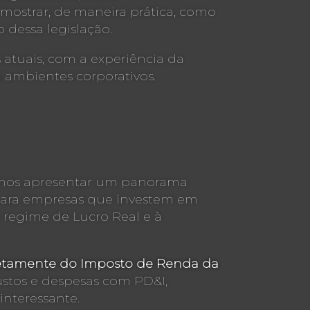
 mostrar, de maneira prática, como
 dessa legislação.
atuais, com a experiência da
 ambientes corporativos.
vamos apresentar um panorama
is para empresas que investem em
 regime de Lucro Real e à
iretamente do Imposto de Renda da
stos e despesas com PD&I,
nteressante.