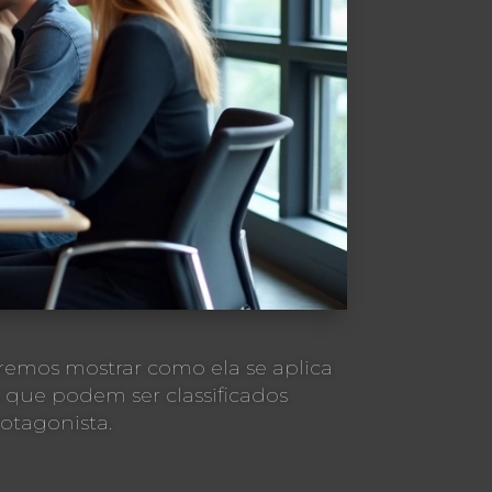
remos mostrar como ela se aplica
 que podem ser classificados
otagonista.