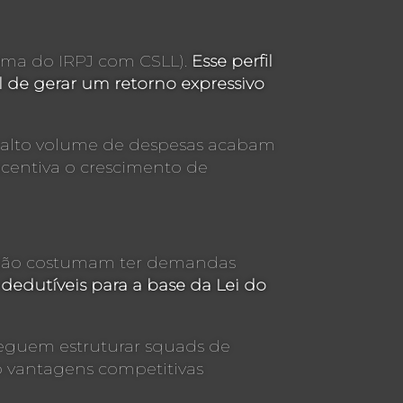
soma do IRPJ com CSLL).
Esse perfil
l de gerar um retorno expressivo
 alto volume de despesas acabam
ncentiva o crescimento de
eração costumam ter demandas
dedutíveis para a base da Lei do
seguem estruturar squads de
do vantagens competitivas