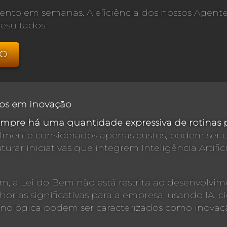
mento em semanas. A eficiência dos nossos Agent
esultados.
DO
vos em inovação
empre há uma quantidade expressiva de rotinas 
almente considerados apenas custos, podem ser o
ruturar iniciativas que integrem Inteligência Artif
, a Lei do Bem não está restrita ao desenvolvi
orias significativas para a empresa, usando IA, 
nológica podem ser caracterizados como inovaç