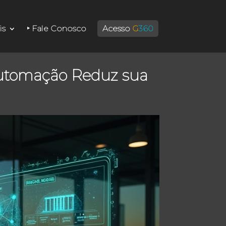
is
‣ Fale Conosco
Acesso
G
360
Automação Reduz sua