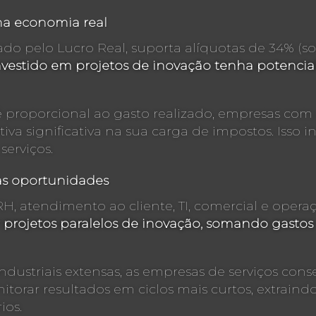
na economia real
tado pelo Lucro Real, suporta alíquotas de 34% (
investido em projetos de inovação tenha potencia
roporcional ao gasto realizado, empresas com
va significativa na sua carga de impostos. Isso i
serviços.
as oportunidades
, RH, atendimento ao cliente, TI, comercial e op
 projetos paralelos de inovação, somando gastos 
dustriais extensas, as empresas de serviços con
itorar resultados em ciclos mais curtos, extrain
ios.