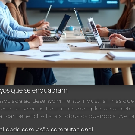
viços que se enquadram
sociada ao desenvolvimento industrial, mas que
esas de serviços. Reunimos exemplos de projetos
ncar benefícios fiscais robustos quando a IA é pr
ualidade com visão computacional