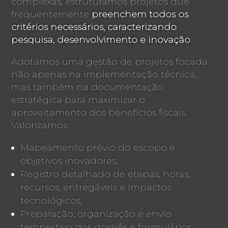
complexas, estruturamos projetos que
frequentemente
preenchem todos os
critérios necessários, caracterizando
pesquisa, desenvolvimento e inovação
.
Adotamos uma gestão de projetos focada
não apenas na implementação técnica,
mas também na documentação
estratégica para maximizar o
aproveitamento dos benefícios fiscais.
Valorizamos:
Mapeamento prévio do escopo e
objetivos inovadores;
Registro detalhado de etapas, horas,
recursos, entregáveis e impactos
tecnológicos;
Preparação, organização e envio
tempestivo dos dossiês e formulários