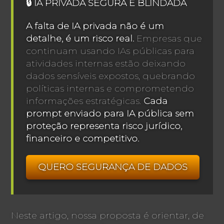
🔒 IA PRIVADA SEGURA E BLINDADA
A falta de IA privada não é um
detalhe, é um risco real.
Empresas que
continuam usando IAs públicas para
atividades internas estão deixando
dados sensíveis expostos, quebrando
políticas internas e comprometendo
informações estratégicas.
Cada
prompt enviado para IA pública sem
proteção representa risco jurídico,
financeiro e competitivo.
QUERO SEGURANÇA DE DADOS
Neste artigo, nossa proposta é orientar, de