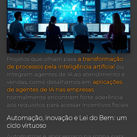
Projetos que olham para
a transformação
de processos pela inteligência artificial
ou
integram agentes de IA ao atendimento e
vendas, como detalhamos em
aplicações
de agentes de IA nas empresas
,
normalmente encontram forte aderência
aos requisitos para acessar incentivos fiscais.
Automação, inovação e Lei do Bem: um
ciclo virtuoso
Automatizar é abrir espaço na rotina para