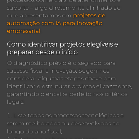
suporte – algo diretamente alinhado ao
que apresentamos em
projetos de
automação com IA para inovação
empresarial
.
Como identificar projetos elegíveis e
preparar desde o início
O diagnóstico prévio é o segredo para
sucesso fiscal e inovação. Sugerimos
considerar algumas etapas chave para
identificar e estruturar projetos eficazmente,
garantindo o encaixe perfeito nos critérios
legais:
Liste todos os processos tecnológicos a
serem melhorados ou desenvolvidos ao
longo do ano fiscal;