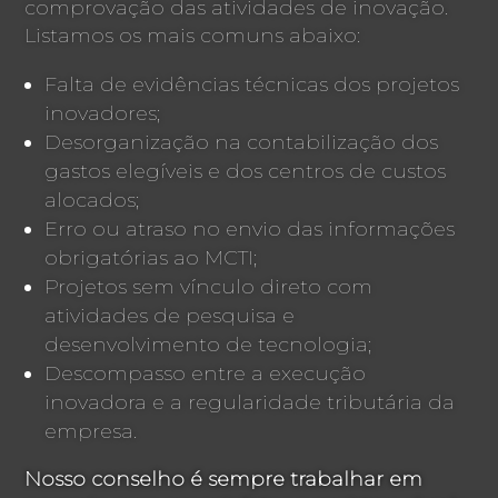
comprovação das atividades de inovação.
Listamos os mais comuns abaixo:
Falta de evidências técnicas dos projetos
inovadores;
Desorganização na contabilização dos
gastos elegíveis e dos centros de custos
alocados;
Erro ou atraso no envio das informações
obrigatórias ao MCTI;
Projetos sem vínculo direto com
atividades de pesquisa e
desenvolvimento de tecnologia;
Descompasso entre a execução
inovadora e a regularidade tributária da
empresa.
Nosso conselho é sempre trabalhar em