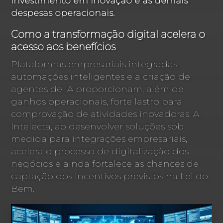
investimento em inovação e as demais
despesas operacionais.
Como a transformação digital acelera o
acesso aos benefícios
Plataformas empresariais integradas,
automações inteligentes e a criação de
agentes de IA proporcionam, além de
ganhos operacionais, forte lastro para
comprovação de atividades inovadoras. A
Intelecta, ao desenvolver soluções sob
medida para integrações empresariais,
acelera o processo de digitalização dos
negócios e ainda fortalece as chances de
captação dos incentivos previstos na Lei do
Bem.