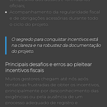
oficiais;
Acompanhamento da regularidade fiscal
e de obrigações acessórias durante todo
o ciclo do projeto.
O segredo para conquistar incentivos está
na clareza e na robustez da documentação
do projeto.
Principais desafios e erros ao pleitear
incentivos fiscais
Muitos gestores chegam até nós após
tentativas frustradas de obter os incentivos,
principalmente por desconhecimento das
exigências ou pela ausência de um
processo adequado de registro e