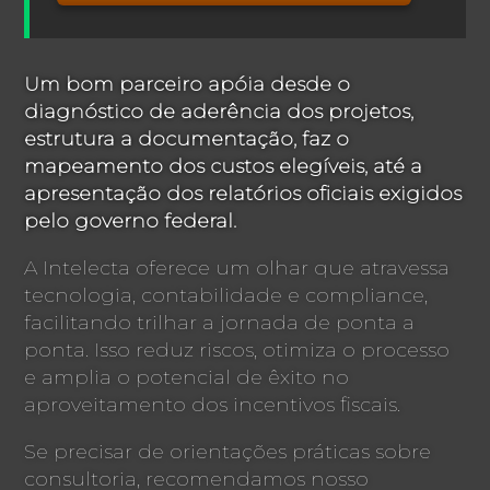
Um bom parceiro apóia desde o
diagnóstico de aderência dos projetos,
estrutura a documentação, faz o
mapeamento dos custos elegíveis, até a
apresentação dos relatórios oficiais exigidos
pelo governo federal.
A Intelecta oferece um olhar que atravessa
tecnologia, contabilidade e compliance,
facilitando trilhar a jornada de ponta a
ponta. Isso reduz riscos, otimiza o processo
e amplia o potencial de êxito no
aproveitamento dos incentivos fiscais.
Se precisar de orientações práticas sobre
consultoria, recomendamos nosso