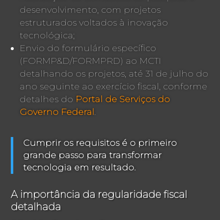
desenvolvimento, com projetos
estruturados voltados à inovação
tecnológica;
Envio do formulário específico
(FORMP&D/FORMPRD) ao MCTI
detalhando os projetos, até 31 de julho do
ano seguinte ao exercício fiscal, conforme
detalhes do
Portal de Serviços do
Governo Federal
.
Cumprir os requisitos é o primeiro
grande passo para transformar
tecnologia em resultado.
A importância da regularidade fiscal
detalhada