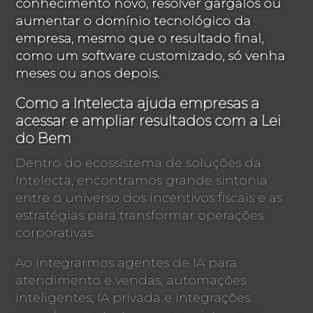
conhecimento novo, resolver gargalos ou
aumentar o domínio tecnológico da
empresa, mesmo que o resultado final,
como um software customizado, só venha
meses ou anos depois.
Como a Intelecta ajuda empresas a
acessar e ampliar resultados com a Lei
do Bem
Dentro do ecossistema de soluções da
Intelecta, encontramos grande sintonia
entre o universo dos incentivos fiscais e as
estratégias para transformar operações
corporativas.
Ao integrarmos agentes de IA para
atendimento e vendas, automações
inteligentes, IA privada e integrações