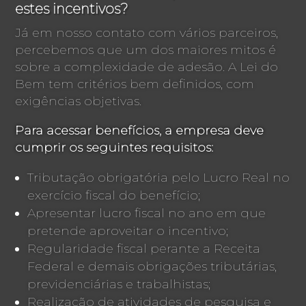
estes incentivos?
Já em nosso contato com vários parceiros,
percebemos que um dos maiores mitos é
sobre a complexidade de adesão. A Lei do
Bem tem critérios bem definidos, com
exigências objetivas.
Para acessar benefícios, a empresa deve
cumprir os seguintes requisitos:
Tributação obrigatória pelo Lucro Real no
exercício fiscal do benefício;
Apresentar lucro fiscal no ano em que
pretende aproveitar o incentivo;
Regularidade fiscal perante a Receita
Federal e demais obrigações tributárias,
previdenciárias e trabalhistas;
Realização de atividades de pesquisa e