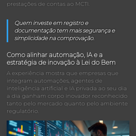
prestações de contas ao MCTI.
Quem investe em registro e
documentação tem mais segurança e
simplicidade na comprovação.
Como alinhar automação, IA e a
estratégia de inovação à Lei do Bem
A experiência mostra que empresas que
integram automações, agentes de
inteligência artificial e IA privada ao seu dia
a dia ganham corpo inovador reconhecido
tanto pelo mercado quanto pelo ambiente
regulatório.