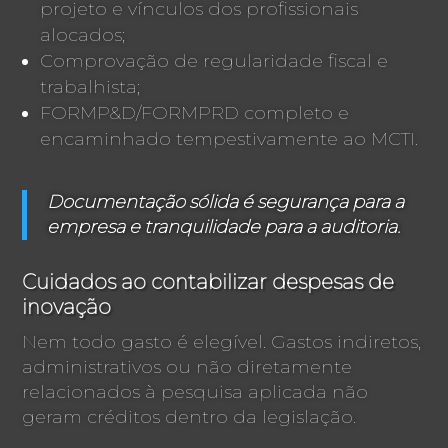
projeto e vínculos dos profissionais
alocados;
Comprovação de regularidade fiscal e
trabalhista;
FORMP&D/FORMPRD completo e
encaminhado tempestivamente ao MCTI.
Documentação sólida é segurança para a
empresa e tranquilidade para a auditoria.
Cuidados ao contabilizar despesas de
inovação
Nem todo gasto é elegível. Gastos indiretos,
administrativos ou não diretamente
relacionados à pesquisa aplicada não
geram créditos dentro da legislação.