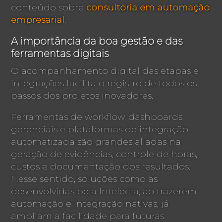
conteúdo sobre
consultoria em automação
empresarial
.
A importância da boa gestão e das
ferramentas digitais
O acompanhamento digital das etapas e
integrações facilita o registro de todos os
passos dos projetos inovadores.
Ferramentas de workflow, dashboards
gerenciais e plataformas de integração
automatizada são grandes aliadas na
geração de evidências, controle de horas,
custos e documentação dos resultados.
Nesse sentido, soluções como as
desenvolvidas pela Intelecta, ao trazerem
automação e integração nativas, já
ampliam a facilidade para futuras