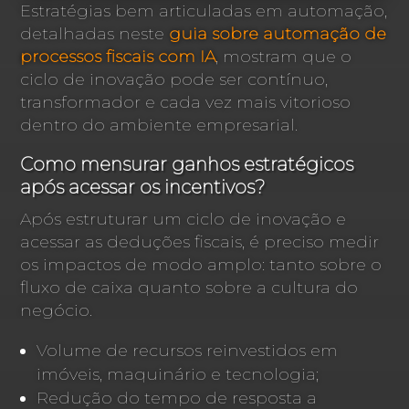
Estratégias bem articuladas em automação,
detalhadas neste
guia sobre automação de
processos fiscais com IA
, mostram que o
ciclo de inovação pode ser contínuo,
transformador e cada vez mais vitorioso
dentro do ambiente empresarial.
Como mensurar ganhos estratégicos
após acessar os incentivos?
Após estruturar um ciclo de inovação e
acessar as deduções fiscais, é preciso medir
os impactos de modo amplo: tanto sobre o
fluxo de caixa quanto sobre a cultura do
negócio.
Volume de recursos reinvestidos em
imóveis, maquinário e tecnologia;
Redução do tempo de resposta a