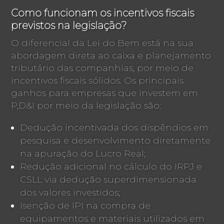
Como funcionam os incentivos fiscais
previstos na legislação?
O diferencial da Lei do Bem está na sua
abordagem direta ao caixa e planejamento
tributário das companhias, por meio de
incentivos fiscais sólidos. Os principais
ganhos para empresas que investem em
P,D&I por meio da legislação são:
Dedução incentivada dos dispêndios em
pesquisa e desenvolvimento diretamente
na apuração do Lucro Real;
Redução adicional no cálculo do IRPJ e
CSLL via dedução superdimensionada
dos valores investidos;
Isenção de IPI na compra de
equipamentos e materiais utilizados em