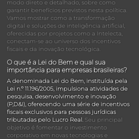
modo direto e detalhado, sobre como
garantir benefícios previstos nesta política.
Vamos mostrar como a transformação
digital e soluções de inteligência artificial,
oferecidas por projetos como a Intelecta,
conectam-se ao universo dos incentivos
fiscais e da inovação tecnológica.
O que é a Lei do Bem e qual sua
importância para empresas brasileiras?
A denominada Lei do Bem, instituída pela
Lei n.º 11.196/2005, impulsiona atividades de
pesquisa, desenvolvimento e inovação
(P,D&I), oferecendo uma série de incentivos
fiscais exclusivos para pessoas jurídicas
tributadas pelo Lucro Real.
Seu principal
objetivo é fomentar o investimento
corporativo em novas tecnologias e