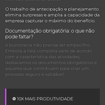
O trabalho de antecipação e planejamento
elimina surpresas e amplia a capacidade da
empresa capturar o máximo do benefício.
Documentação obrigatória: o que não
pode faltar?
A burocracia não precisa ser empecilho.
Embora a lista completa varie de acordo
com a característica das atividades,
destacamos os documentos obrigatórios e
aqueles que contribuem para criar um
processo seguro e validável:
⚙️ 10X MAIS PRODUTIVIDADE