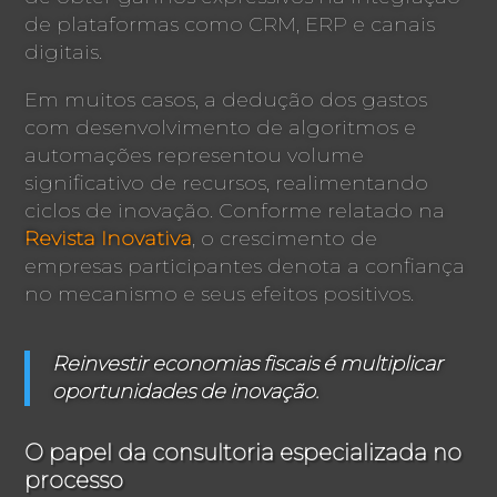
de plataformas como CRM, ERP e canais
digitais.
Em muitos casos, a dedução dos gastos
com desenvolvimento de algoritmos e
automações representou volume
significativo de recursos, realimentando
ciclos de inovação. Conforme relatado na
Revista Inovativa
, o crescimento de
empresas participantes denota a confiança
no mecanismo e seus efeitos positivos.
Reinvestir economias fiscais é multiplicar
oportunidades de inovação.
O papel da consultoria especializada no
processo