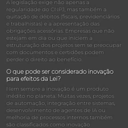
A legislação exige não apenas a
regularidade do CNPJ, mas também a
quitação de débitos (fiscais, previdenciários
e trabalhistas) e a apresentação das
obrigações acessórias. Empresas que não
estejam em dia ou que iniciem a
estruturação dos projetos sem se preocupar
com documentos e certidões podem
perder o direito ao benefício.
O que pode ser considerado inovação
para efeitos da Lei?
Nem sempre a inovação é um produto
inédito no planeta. Muitas vezes, projetos
de automação, integração entre sistemas,
desenvolvimento de agentes de IA ou
melhoria de processos internos também
são classificados como inovação