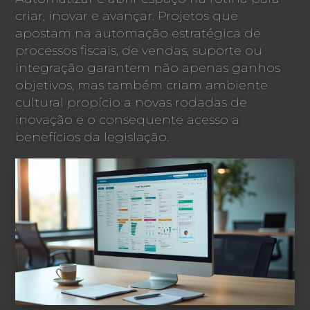
criar, inovar e avançar. Projetos que
apostam na automação estratégica de
processos fiscais, de vendas, suporte ou
integração garantem não apenas ganhos
objetivos, mas também criam ambiente
cultural propício a novas rodadas de
inovação e o consequente acesso a
benefícios da legislação.