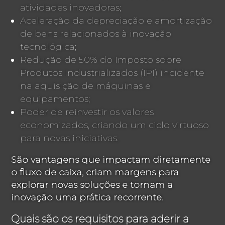
atividades inovadoras;
Aceleração da depreciação e amortização
de bens relacionados à inovação
tecnológica;
Redução de 50% do Imposto sobre
Produtos Industrializados (IPI) incidente
na aquisição de máquinas e
equipamentos;
Poder de reinvestir os valores
economizados, criando um ciclo virtuoso
para novas iniciativas.
São vantagens que impactam diretamente
o fluxo de caixa, criam margens para
explorar novas soluções e tornam a
inovação uma prática recorrente.
Quais são os requisitos para aderir a