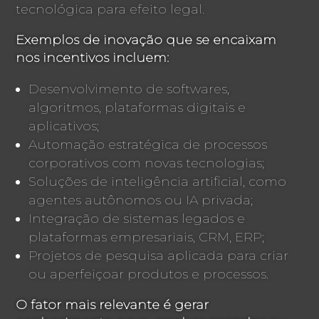
tecnológica para efeito legal.
Exemplos de inovação que se encaixam
nos incentivos incluem:
Desenvolvimento de softwares,
algoritmos, plataformas digitais e
aplicativos;
Automação estratégica de processos
corporativos com novas tecnologias;
Soluções de inteligência artificial, como
agentes autônomos ou IA privada;
Integração de sistemas legados e
plataformas empresariais, CRM, ERP;
Projetos de pesquisa aplicada para criar
ou aperfeiçoar produtos e processos.
O fator mais relevante é gerar