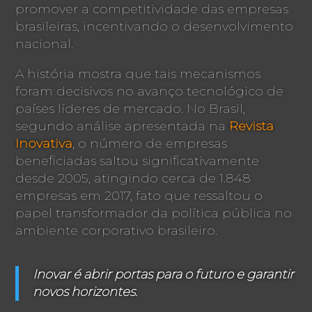
promover a competitividade das empresas
brasileiras, incentivando o desenvolvimento
nacional.
A história mostra que tais mecanismos
foram decisivos no avanço tecnológico de
países líderes de mercado. No Brasil,
segundo análise apresentada na
Revista
Inovativa
, o número de empresas
beneficiadas saltou significativamente
desde 2005, atingindo cerca de 1.848
empresas em 2017, fato que ressaltou o
papel transformador da política pública no
ambiente corporativo brasileiro.
Inovar é abrir portas para o futuro e garantir
novos horizontes.