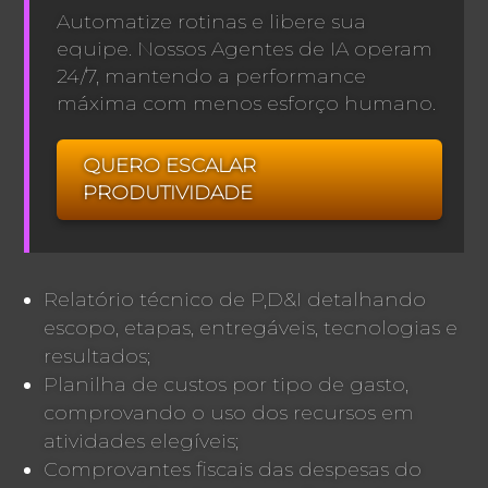
Automatize rotinas e libere sua
equipe. Nossos Agentes de IA operam
24/7, mantendo a performance
máxima com menos esforço humano.
QUERO ESCALAR
PRODUTIVIDADE
Relatório técnico de P,D&I detalhando
escopo, etapas, entregáveis, tecnologias e
resultados;
Planilha de custos por tipo de gasto,
comprovando o uso dos recursos em
atividades elegíveis;
Comprovantes fiscais das despesas do