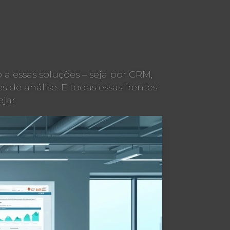
 a essas soluções – seja por CRM,
 de análise. E todas essas frentes
jar.