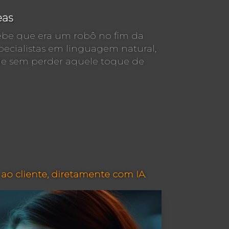
eas
ebe que era um robô no fim da
especialistas em linguagem natural,
de sem perder aquele toque de
o cliente, diretamente com IA
.