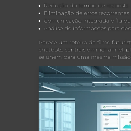
Redução do tempo de resposta
Eliminação de erros recorrentes
Comunicação integrada e fluida
Análise de informações para dec
Parece um roteiro de filme futuris
chatbots, centrais omnichannel, pl
se unem para uma mesma missão: a