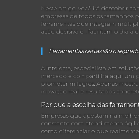
Neste artigo, você irá descobrir c
empresas de todos os tamanhos pa
ferramentas que integram múltipl
ação decisiva e… facilitam o dia a d
Ferramentas certas são o segredo 
A Intelecta, especialista em solu
mercado e compartilha aqui um p
prometer milagres. Apenas mostr
inovação real e resultados concret
Por que a escolha das ferramen
Empresas que apostam na melhoria
constante com atendimento ágil e 
como diferenciar o que realmente