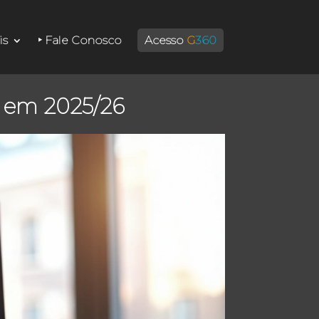
is
‣ Fale Conosco
Acesso
G
360
e em 2025/26