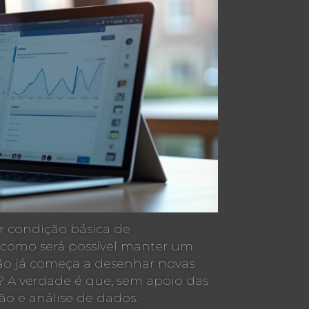
ser condição básica de
 como será possível manter um
ção já começa a desenhar novas
? A verdade é que, sem apoio das
ão e análise de dados.