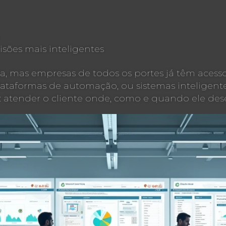
isões mais inteligentes
ta, mas empresas de todos os portes já têm acesso
ataformas de automação, ou sistemas inteligentes
tender o cliente onde, como e quando ele dese