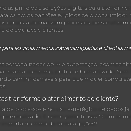
omo as principais soluções digitais para atendime
ra os novos padrões exigidos pelo consumidor.
os canais, automatizam processos, personalizam
ia de equipes e clientes.
para equipes menos sobrecarregadas e clientes mais
ções personalizadas de IA e automação, acompanh
anorama completo, prático e humanizado. Sem t
ando caminhos viáveis para quem quer conquist
os.
tas transforma o atendimento ao cliente?
 de processos e no uso estratégico de dados já
personalizado. E como garantir isso? Com as mel
 importa no meio de tantas opções?