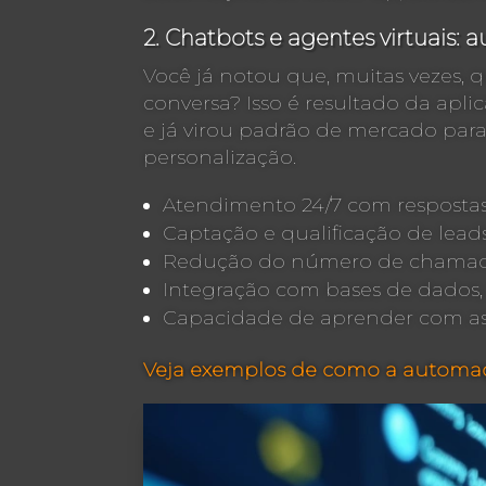
2. Chatbots e agentes virtuais
Você já notou que, muitas vezes,
conversa? Isso é resultado da aplic
e já virou padrão de mercado par
personalização.
Atendimento 24/7 com respostas
Captação e qualificação de leads
Redução do número de chamad
Integração com bases de dados,
Capacidade de aprender com as
Veja exemplos de como a automaçã