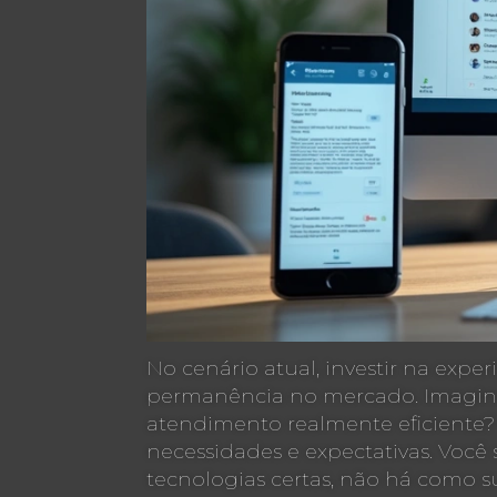
No cenário atual, investir na exper
permanência no mercado. Imagine,
atendimento realmente eficiente? 
necessidades e expectativas. Voc
tecnologias certas, não há como su