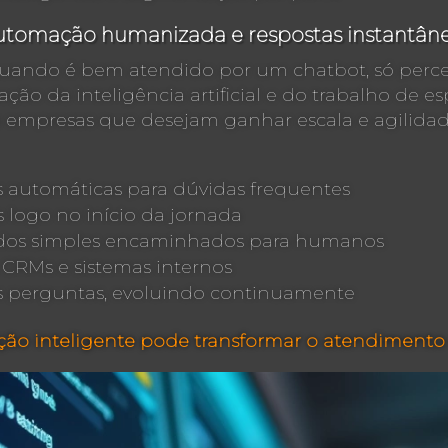
: automação humanizada e respostas instantân
 quando é bem atendido por um chatbot, só perc
ação da inteligência artificial e do trabalho de 
a empresas que desejam ganhar escala e agilida
 automáticas para dúvidas frequentes
 logo no início da jornada
os simples encaminhados para humanos
 CRMs e sistemas internos
 perguntas, evoluindo continuamente
o inteligente pode transformar o atendimento a