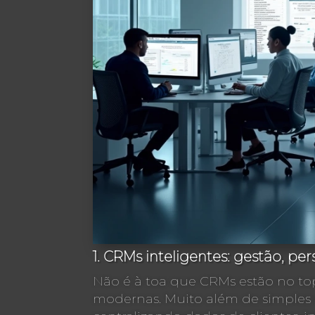
1. CRMs inteligentes: gestão, pe
Não é à toa que CRMs estão no t
modernas. Muito além de simples 