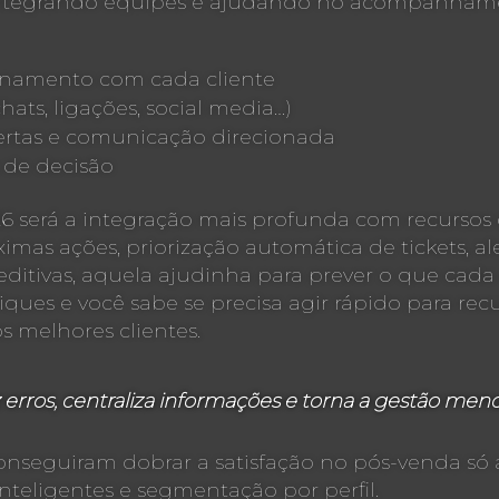
 integrando equipes e ajudando no acompanhame
ionamento com cada cliente
hats, ligações, social media…)
rtas e comunicação direcionada
 de decisão
será a integração mais profunda com recursos de i
ximas ações, priorização automática de tickets, a
reditivas, aquela ajudinha para prever o que cada
iques e você sabe se precisa agir rápido para re
s melhores clientes.
ros, centraliza informações e torna a gestão men
conseguiram dobrar a satisfação no pós-venda só
nteligentes e segmentação por perfil.