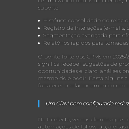
centralizando dados de clientes,
suporte.
Histórico consolidado do relac
Registro de interações (e-mails, c
Segmentação avançada para ofe
Relatórios rápidos para tomadas
O ponto forte dos CRMs em 2025/26 
significa receber sugestões de pró
oportunidades e, claro, análises p
mesmo dele pedir. Basta alguns cl
fortalecer o relacionamento com o
Um CRM bem configurado reduz er
Na Intelecta, vemos clientes que 
automações de follow-up, alertas i