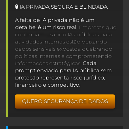
🔒 IA PRIVADA SEGURA E BLINDADA
A falta de IA privada não é um
detalhe, é um risco real.
Empresas que
continuam usando IAs públicas para
atividades internas estão deixando
dados sensíveis expostos, quebrando
políticas internas e comprometendo
informações estratégicas.
Cada
prompt enviado para IA pública sem
proteção representa risco jurídico,
financeiro e competitivo.
QUERO SEGURANÇA DE DADOS