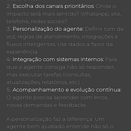
Escolha dos canais prioritários:
Onde o
impacto será mais sentido? WhatsApp, site,
telefone, redes sociais?
Personalização do agente:
Definir tom de
voz, regras de atendimento, integrações e
fluxos inteligentes. Use dados a favor da
experiência.
Integração com sistemas internos:
Para
que o agente consiga não só responder,
mas executar tarefas (consultas,
atualizações, relatórios, etc.)
Acompanhamento e evolução contínua:
O agente precisa aprender com erros,
novas demandas e feedbacks.
A personalização faz a diferença. Um
agente bem ajustado entende não só o