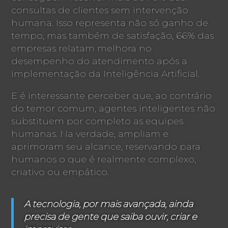
consultas de clientes sem intervenção
humana. Isso representa não só ganho de
tempo, mas também de satisfação, 66% das
empresas relatam melhora no
desempenho do atendimento após a
implementação da Inteligência Artificial.
E é interessante perceber que, ao contrário
do temor comum, agentes inteligentes não
substituem por completo as equipes
humanas. Na verdade, ampliam e
aprimoram seu alcance, reservando para
humanos o que é realmente complexo,
criativo ou empático.
A tecnologia, por mais avançada, ainda
precisa de gente que saiba ouvir, criar e