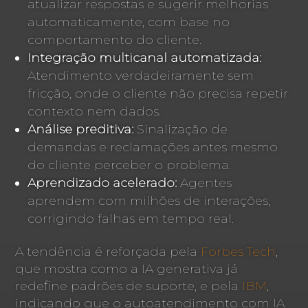
atualizar respostas e sugerir melhorias
automaticamente, com base no
comportamento do cliente.
Integração multicanal automatizada:
Atendimento verdadeiramente sem
fricção, onde o cliente não precisa repetir
contexto nem dados.
Análise preditiva:
Sinalização de
demandas e reclamações antes mesmo
do cliente perceber o problema.
Aprendizado acelerado:
Agentes
aprendem com milhões de interações,
corrigindo falhas em tempo real.
A tendência é reforçada pela
Forbes Tech
,
que mostra como a IA generativa já
redefine padrões de suporte, e pela
IBM
,
indicando que o autoatendimento com IA