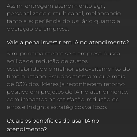
Assim, entregam atendimento ágil,
personalizado e multicanal, melhorando
tanto a experiência do usuário quanto a
operação da empresa.
Vale a pena investir em IA no atendimento?
Sim, principalmente se a empresa busca
agilidade, redução de custos,
escalabilidade e melhor aproveitamento do
time humano. Estudos mostram que mais
de 83% dos líderes já reconhecem retorno
positivo em projetos de IA no atendimento,
com impactos na satisfação, redução de
erros e insights estratégicos valiosos.
Quais os benefícios de usar IA no
atendimento?