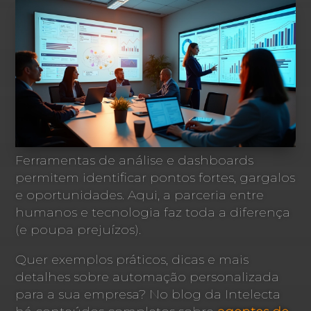
Ferramentas de análise e dashboards
permitem identificar pontos fortes, gargalos
e oportunidades. Aqui, a parceria entre
humanos e tecnologia faz toda a diferença
(e poupa prejuízos).
Quer exemplos práticos, dicas e mais
detalhes sobre automação personalizada
para a sua empresa? No blog da Intelecta