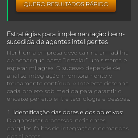
QUERO RESULTADOS RÁPIDO
Estratégias para implementação bem-
sucedida de agentes inteligentes
Nenhuma empresa deve cair na armadilha
de achar que basta “instalar” um sistema e
esperar milagres. O sucesso depende de
análise, integração, monitoramento e
treinamento contínuo. A Intelecta desenha
cada projeto sob medida para garantir o
encaixe perfeito entre tecnologia e pessoas.
Identificação das dores e dos objetivos:
Diagnosticar processos ineficientes,
gargalos, falhas de integração e demandas
dos clientes.