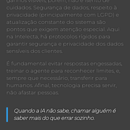
ganhos visíveis, porém, não é isento de
cuidados. Segurança de dados, respeito à
privacidade (principalmente com LGPD) e
atualização constante do sistema são
pontos que exigem atenção especial. Aqui
na Intelecta, há protocolos rígidos para
garantir segurança e privacidade dos dados
sensíveis dos clientes.
É fundamental evitar respostas engessadas,
treinar o agente para reconhecer limites, e,
sempre que necessário, transferir para
humanos. Afinal, tecnologia precisa servir,
não afastar pessoas.
Quando a IA não sabe, chamar alguém é
saber mais do que errar sozinho.