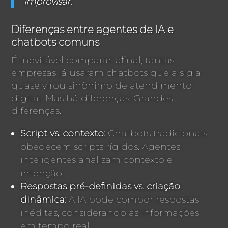
improvisar.
Diferenças entre agentes de IA e
chatbots comuns
É inevitável comparar: afinal, tantas
empresas já usaram chatbots que a sigla
quase virou sinônimo de atendimento
digital. Mas há diferenças. Grandes
diferenças.
Script vs. contexto:
Chatbots tradicionais
obedecem scripts rígidos. Agentes
inteligentes analisam contexto e
intenção.
Respostas pré-definidas vs. criação
dinâmica:
A IA pode compor respostas
inéditas, considerando as informações
em tempo real.