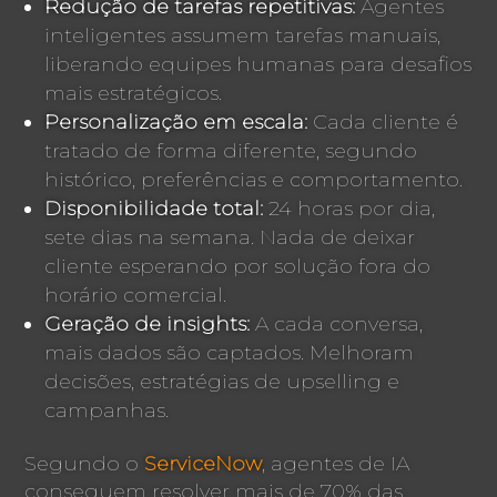
Redução de tarefas repetitivas:
Agentes
inteligentes assumem tarefas manuais,
liberando equipes humanas para desafios
mais estratégicos.
Personalização em escala:
Cada cliente é
tratado de forma diferente, segundo
histórico, preferências e comportamento.
Disponibilidade total:
24 horas por dia,
sete dias na semana. Nada de deixar
cliente esperando por solução fora do
horário comercial.
Geração de insights:
A cada conversa,
mais dados são captados. Melhoram
decisões, estratégias de upselling e
campanhas.
Segundo o
ServiceNow
, agentes de IA
conseguem resolver mais de 70% das