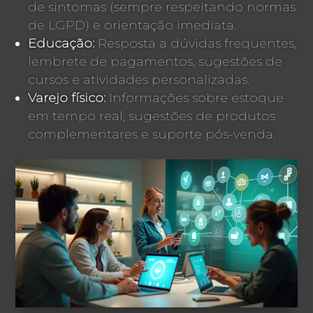
de sintomas (sempre respeitando normas
de LGPD) e orientação imediata.
Educação:
Resposta a dúvidas frequentes,
lembrete de pagamentos, sugestões de
cursos e atividades personalizadas.
Varejo físico:
Informações sobre estoque
em tempo real, sugestões de produtos
complementares e suporte pós-venda.