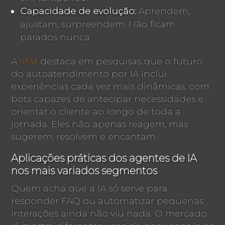
Capacidade de evolução:
Aprendem,
ajustam, surpreendem. Não ficam
parados nunca.
A
IBM
destaca em pesquisas que o futuro
do autoatendimento por IA inclui
experiências cada vez mais dinâmicas, com
bots capazes de antecipar necessidades e
orientar o cliente ao longo de toda a
jornada. Eles não apenas reagem, mas
sugerem, resolvem e encantam.
Aplicações práticas dos agentes de IA
nos mais variados segmentos
Quem acha que a IA só serve para
responder FAQ ou automatizar pequenas
interações ainda não viu nada. O mercado