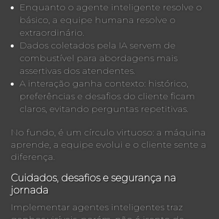
Enquanto o agente inteligente resolve o
básico, a equipe humana resolve o
extraordinário.
Dados coletados pela IA servem de
combustível para abordagens mais
assertivas dos atendentes.
A interação ganha contexto: histórico,
preferências e desafios do cliente ficam
claros, evitando perguntas repetitivas.
No fundo, é um círculo virtuoso: a máquina
aprende, a equipe evolui e o cliente sente a
diferença.
Cuidados, desafios e segurança na
jornada
Implementar agentes inteligentes traz