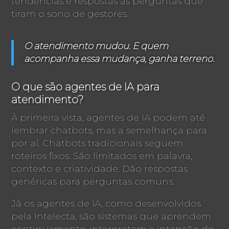
tendências e respostas às perguntas que
tiram o sono de gestores.
O atendimento mudou. E quem
acompanha essa mudança, ganha terreno.
O que são agentes de IA para
atendimento?
À primeira vista, agentes de IA podem até
lembrar chatbots, mas a semelhança para
por aí. Chatbots tradicionais seguem
roteiros fixos. São limitados em palavra,
contexto e criatividade. Dão respostas
genéricas para perguntas comuns.
Já os agentes de IA, como desenvolvidos
pela Intelecta, são sistemas que aprendem
continuamente, interpretam a intenção do