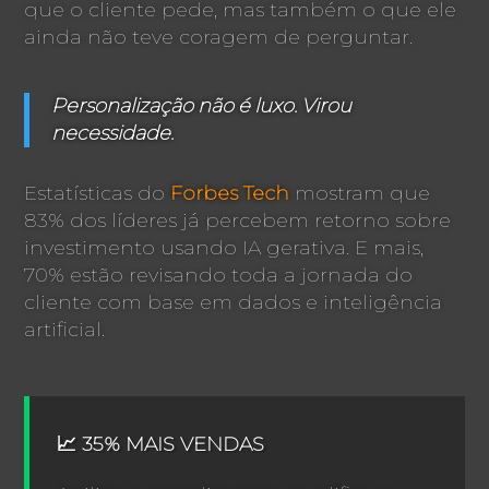
que o cliente pede, mas também o que ele
ainda não teve coragem de perguntar.
Personalização não é luxo. Virou
necessidade.
Estatísticas do
Forbes Tech
mostram que
83% dos líderes já percebem retorno sobre
investimento usando IA gerativa. E mais,
70% estão revisando toda a jornada do
cliente com base em dados e inteligência
artificial.
📈 35% MAIS VENDAS