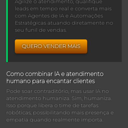
Agilize o atendimento, qualifique
leads em tempo real e converta mais
com Agentes de IA e Automações
Estratégicas atuando diretamente no
seu funil de vendas.
QUERO VENDER MAIS
Como combinar IA e atendimento
humano para encantar clientes
Pode soar contraditório, mas usar IA no
atendimento humaniza. Sim, humaniza.
Isso porque libera o time de tarefas
robóticas, possibilitando mais presença e
empatia quando realmente importa.