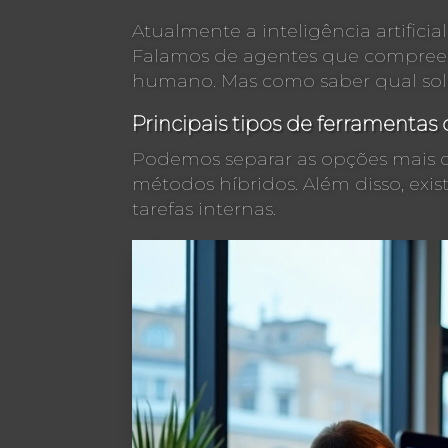
Atualmente a inteligência artific
Falamos de agentes que compreen
humano. Mas como saber qual sol
Principais tipos de ferramenta
Podemos separar as opções mais co
métodos híbridos. Além disso, exi
tarefas internas.