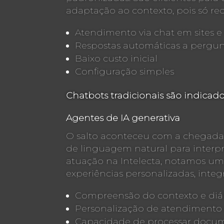
adaptação ao contexto, pois só 
Atendimento via chat em sites 
Respostas automáticas a pergun
Baixo custo inicial
Configuração simples
Chatbots tradicionais são indicad
Agentes de IA generativa
O salto aconteceu com a chegada
de linguagem natural para interpr
atuação na Intelecta, notamos um
experiências personalizadas, inte
Compreensão do contexto e diál
Personalização de atendimento 
Capacidade de processar documen