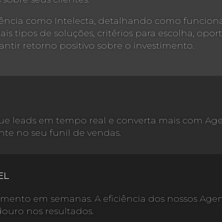
riência como Intelecta, detalhando como funcio
ais tipos de soluções, critérios para escolha, op
antir retorno positivo sobre o investimento.
ique leads em tempo real e converta mais com Ag
te no seu funil de vendas.
EL
timento em semanas. A eficiência dos nossos Age
ouro nos resultados.