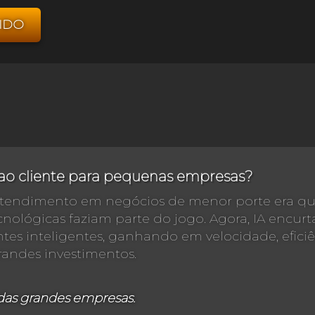
IDO
o cliente para pequenas empresas?
 atendimento em negócios de menor porte era qu
nológicas faziam parte do jogo. Agora, IA encur
s inteligentes, ganhando em velocidade, eficiên
randes investimentos.
 das grandes empresas.