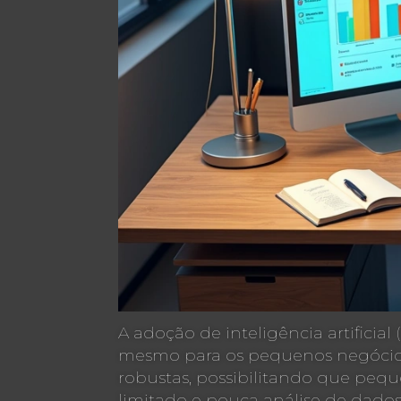
A adoção de inteligência artificia
mesmo para os pequenos negócios n
robustas, possibilitando que peq
limitado e pouca análise de dados 