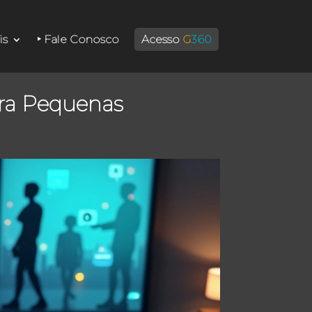
is
‣ Fale Conosco
Acesso
G
360
ra Pequenas