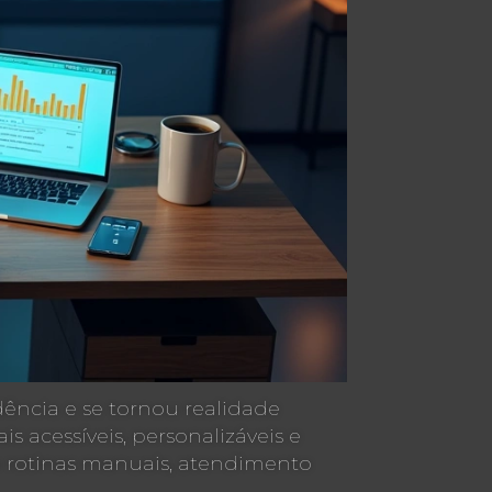
ndência e se tornou realidade
 acessíveis, personalizáveis e
o rotinas manuais, atendimento