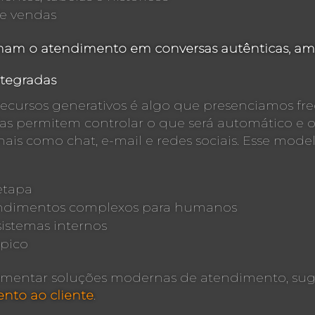
de vendas
mam o atendimento em conversas autênticas, ampl
ntegradas
recursos generativos é algo que presenciamos f
idas permitem controlar o que será automático e 
is como chat, e-mail e redes sociais. Esse mode
etapa
tendimentos complexos para humanos
sistemas internos
 pico
mentar soluções modernas de atendimento, suge
nto ao cliente
.