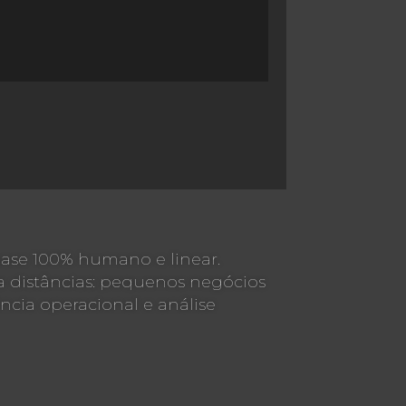
ase 100% humano e linear.
ta distâncias: pequenos negócios
cia operacional e análise