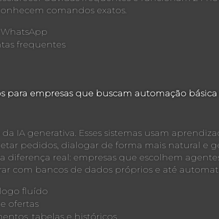
reconhecem comandos exatos.
e WhatsApp
tas frequentes
os para empresas que buscam automação básica e
 da IA generativa. Esses sistemas usam aprendi
etar pedidos, dialogar de forma mais natural e g
a diferença real: empresas que escolhem agente
grar com bancos de dados próprios e até automat
ogo fluído
e ofertas
tos, tabelas e históricos