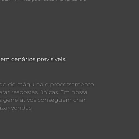
m cenários previsíveis.
zado de máquina e processamento
erar respostas únicas. Em nossa
s generativos conseguem criar
izar vendas.