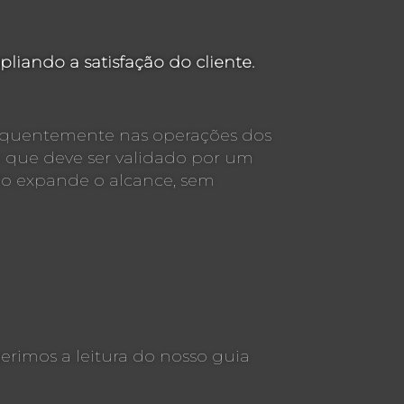
iando a satisfação do cliente.
requentemente nas operações dos
o que deve ser validado por um
lo expande o alcance, sem
rimos a leitura do nosso guia