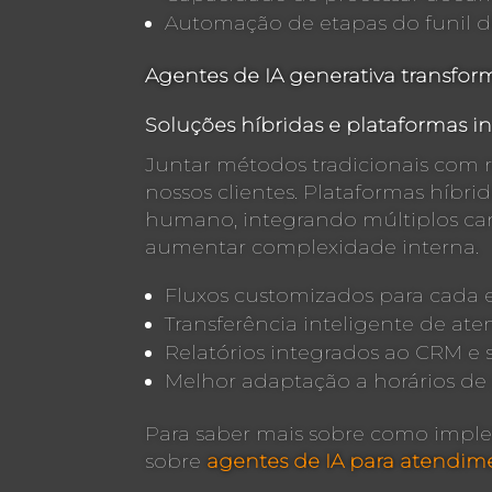
Automação de etapas do funil 
Agentes de IA generativa transfor
Soluções híbridas e plataformas i
Juntar métodos tradicionais com 
nossos clientes. Plataformas híbr
humano, integrando múltiplos cana
aumentar complexidade interna.
Fluxos customizados para cada 
Transferência inteligente de a
Relatórios integrados ao CRM e 
Melhor adaptação a horários de
Para saber mais sobre como imple
sobre
agentes de IA para atendime