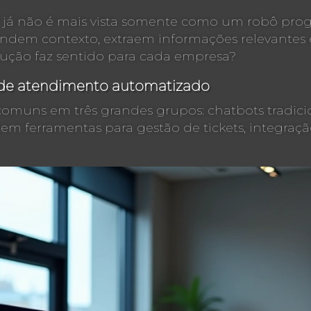
ial já não é mais vista somente como um robô pro
dem contexto, extraem informações relevantes
ução faz sentido para cada empresa?
s de atendimento automatizado
muns em três grandes grupos: chatbots tradicion
stem ferramentas para gestão de tickets, integra