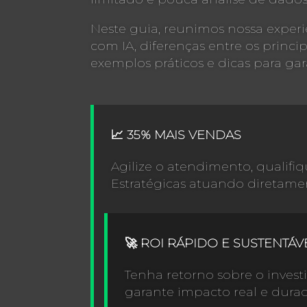
Neste guia, reunimos nossa expe
com IA, diferenças entre os princip
exemplos práticos e dicas para gar
📈 35% MAIS VENDAS
Agilize o atendimento, qualif
Estratégicas atuando diretamen
🚀 ROI RÁPIDO E SUSTENTÁV
Tenha retorno sobre o inves
garante impacto real e durad