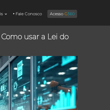
is
‣ Fale Conosco
Acesso
G
360
 Como usar a Lei do