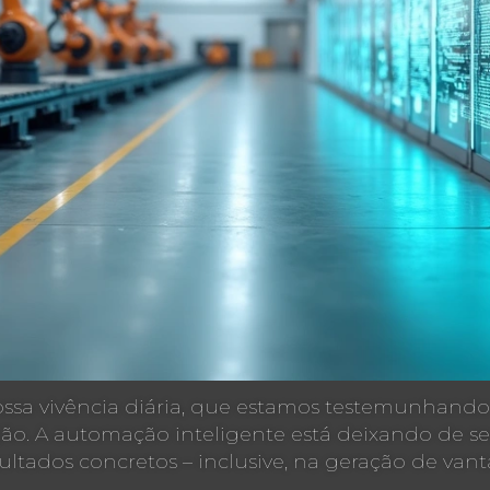
ssa vivência diária, que estamos testemunhan
. A automação inteligente está deixando de se
sultados concretos – inclusive, na geração de van