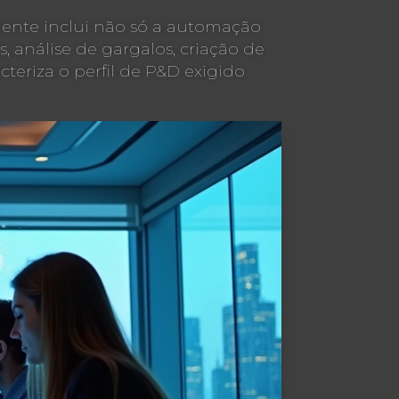
mente inclui não só a automação
 análise de gargalos, criação de
teriza o perfil de P&D exigido