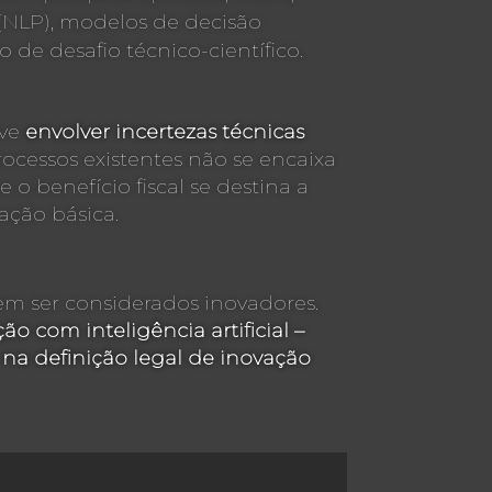
NLP), modelos de decisão
de desafio técnico-científico.
eve
envolver incertezas técnicas
rocessos existentes não se encaixa
 o benefício fiscal se destina a
ação básica.
m ser considerados inovadores.
o com inteligência artificial –
na definição legal de inovação