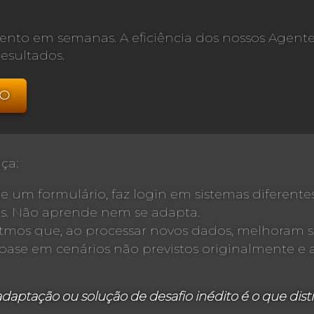
mento em semanas. A eficiência dos nossos Agent
esultados.
DO
ça:
de um formulário, faz login em sistemas diferent
as. Não aprende nem se adapta.
goritmos que, ao processar novos dados, melhoram
base em cenários não previstos originalmente 
tação ou solução de desafio inédito é o que distin