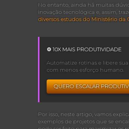
No entanto, ainda há muitas dúv
inovação tecnológica e, assim, traz
diversos estudos do Ministério da 
⚙️ 10X MAIS PRODUTIVIDADE
Automatize rotinas e libere s
com menos esforço humano.
QUERO ESCALAR PRODUTIV
Por isso, neste artigo, vamos exp
exemplos de projetos que se encai
pode ser feito para maximizar os