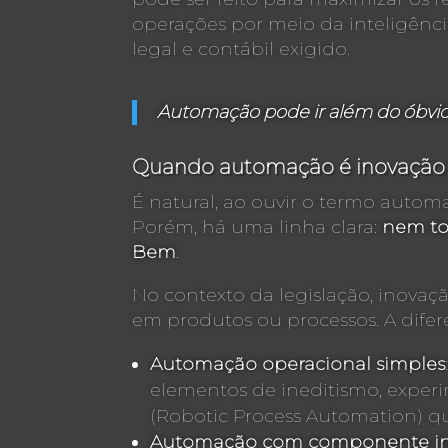
operações por meio da inteligênci
legal e contábil exigido.
Automação pode ir além do óbvio, 
Quando automação é inovação 
É natural, ao ouvir o termo autom
Porém, há uma linha clara:
nem to
Bem
.
No contexto da legislação, inova
em produtos ou processos. A difere
Automação operacional simples
elementos de ineditismo, experi
(Robotic Process Automation) qu
Automação com componente i