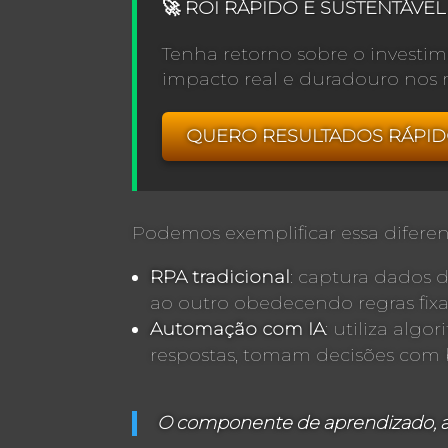
🚀 ROI RÁPIDO E SUSTENTÁVEL
Tenha retorno sobre o investi
impacto real e duradouro nos r
QUERO RESULTADOS RÁPI
Podemos exemplificar essa diferen
RPA tradicional
: captura dados 
ao outro obedecendo regras fix
Automação com IA
: utiliza al
respostas, tomam decisões com 
O componente de aprendizado, adap