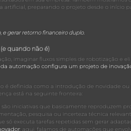
a artificial, preparando o projeto desde o iníci
e gerar retorno financeiro duplo.
(e quando não é)
ação, imaginar fluxos simples de robotização e e
da automação configura um projeto de inovação 
ção é definida como a introdução de novidade ou
nça está na seguinte fronteira:
: são iniciativas que basicamente reproduzem proc
mentação, pesquisa ou incerteza técnica releva
e só executa tarefas repetidas sem gerar adapt
novador
: aqui, falamos de automações que envolv