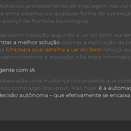
tomático, processamento de linguagem natural (
e entre sistemas ou qualquer forma de superação 
 avanço de fronteira tecnológica.
ada como inovação segundo a Lei do Bem, ela d
ntrar a melhor solução
. Apenas a replicação de p
 da
Embrapa que detalha a Lei do Bem
reforça que
desenvolvimento e inovação, não mera informatiz
gente com IA
s observado uma mudança nos projetos que pode
isto como algo disruptivo. Mas, hoje,
é a automaçã
ecisão autônoma – que efetivamente se encaixa 