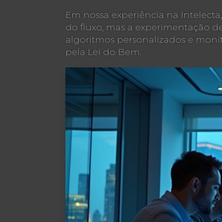
Em nossa experiência na Intelect
do fluxo, mas a experimentação de
algoritmos personalizados e monit
pela Lei do Bem.