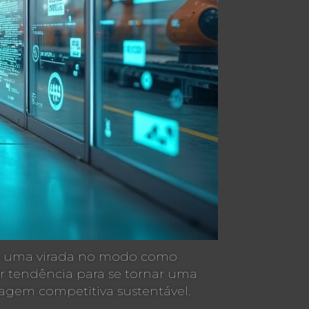
do uma virada no modo como
r tendência para se tornar uma
tagem competitiva sustentável.