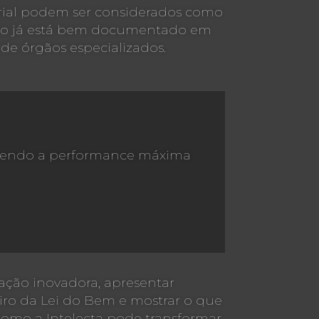
rial podem ser considerados como
mo já está bem documentado em
de órgãos especializados.
antendo a performance máxima
mação inovadora, apresentar
iro da Lei do Bem e mostrar o que
omo a Intelecta pode transformar