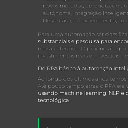
novos métodos, aprendizado au
autônoma, integração inteligent
Neste caso, há experimentação e
Para uma automação ser classific
substanciais e pesquisa para enco
nessa categoria. O próprio artigo
investimentos reais em pesquisa, 
Do RPA básico à automação inteli
Ao longo dos últimos anos, temo
Até pouco tempo atrás, o RPA era v
usando machine learning, NLP e d
tecnológica
.