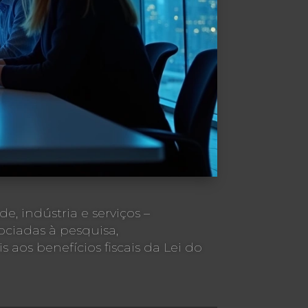
de, indústria e serviços –
ciadas à pesquisa,
aos benefícios fiscais da Lei do