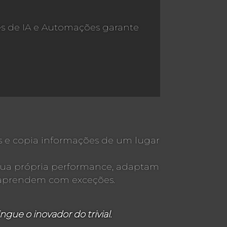
es de IA e Automações garante
es e copia informações de um lugar
 sua própria performance, adaptam
e aprendem com exceções.
gue o inovador do trivial.