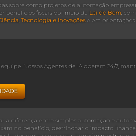
idas sobre como projetos de automação empresa
er benefícios fiscais por meio da
Lei do Bem
, co
Ciência, Tecnologia e Inovações
e em orientações 
ua equipe. Nossos Agentes de IA operam 24/7, m
IDADE
licar a diferença entre simples automação e auto
xam no benefício, destrinchar o impacto finance
 resultados em sua empresa. Também mostramos c