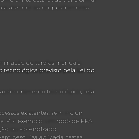
o para atender ao enquadramento
liminação de tarefas manuais.
tecnológica previsto pela Lei do
 aprimoramento tecnológico, seja
essos existentes, sem incluir
nte. Por exemplo: um robô de RPA
ação ou aprendizado.
em pesquisa aplicada, testes,