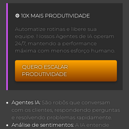
⚙️ 10X MAIS PRODUTIVIDADE
Automatize rotinas e libere sua
equipe. Nossos Agentes de IA operam
24/7, mantendo a performance
máxima com menos esforço humano.
QUERO ESCALAR
PRODUTIVIDADE
Agentes IA:
São robôs que conversam
com os clientes, respondendo perguntas
e resolvendo problemas rapidamente.
Análise de sentimentos:
A IA entende