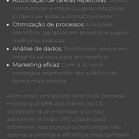
Automação de tarefas repetitivas:
Tarefas
como enviar e-mails ou gerar relatórios
podem ser feitas automaticamente.
Otimização de processos:
A IA pode
identificar gargalos em projetos e sugerir
melhorias práticas.
Análise de dados:
Transformar dados em
insights valiosos para seu negócio.
Marketing eficaz:
Com a IA, você
consegue segmentar seu público de
forma mais precisa.
Além disso, um estudo feito pela Zendesk
mostra que 68% dos líderes de CX
acreditam que empresas que não
adotarem IA terão dificuldade para
sobreviver. Isso porque a tecnologia não
apenas aumenta a eficiência, mas também