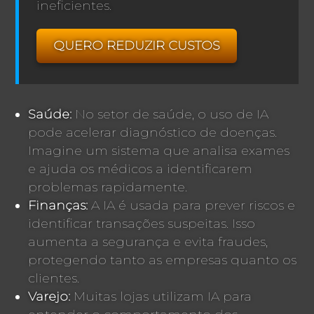
ineficientes.
QUERO REDUZIR CUSTOS
Saúde:
No setor de saúde, o uso de IA
pode acelerar diagnóstico de doenças.
Imagine um sistema que analisa exames
e ajuda os médicos a identificarem
problemas rapidamente.
Finanças:
A IA é usada para prever riscos e
identificar transações suspeitas. Isso
aumenta a segurança e evita fraudes,
protegendo tanto as empresas quanto os
clientes.
Varejo:
Muitas lojas utilizam IA para