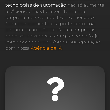
tecnologias de automação
não só aumenta
a eficiência, mas também torna sua
empresa mais competitiva no mercado.
Com planejamento e suporte certo, sua
jornada na adoção de IA para empresas
pode ser inovadora e enriquecedora. Veja
como podemos transformar sua operação
com nossa
Agência de IA
.
