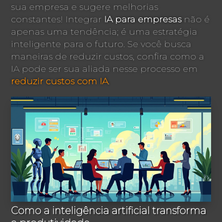
sua empresa e sugere melhorias
constantes! Integrar
IA para empresas
não é
apenas uma tendência; é uma estratégia
inteligente para o futuro. Se você busca
maneiras de reduzir custos, confira como a
IA pode ser sua aliada nesse processo em
reduzir custos com IA
.
Como a inteligência artificial transforma