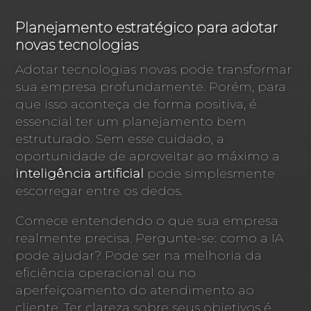
Planejamento estratégico para adotar
novas tecnologias
Adotar tecnologias novas pode transformar
sua empresa profundamente. Porém, para
que isso aconteça de forma positiva, é
essencial ter um planejamento bem
estruturado. Sem esse cuidado, a
oportunidade de aproveitar ao máximo a
inteligência artificial
pode simplesmente
escorregar entre os dedos.
Comece entendendo o que sua empresa
realmente precisa. Pergunte-se: como a IA
pode ajudar? Pode ser na melhoria da
eficiência operacional ou no
aperfeiçoamento do atendimento ao
cliente. Ter clareza sobre seus objetivos é