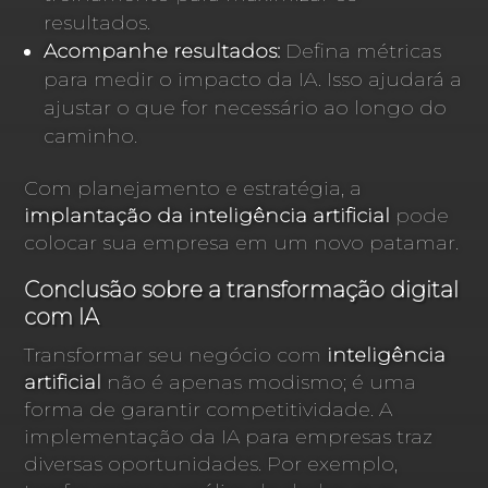
resultados.
Acompanhe resultados:
Defina métricas
para medir o impacto da IA. Isso ajudará a
ajustar o que for necessário ao longo do
caminho.
Com planejamento e estratégia, a
implantação da inteligência artificial
pode
colocar sua empresa em um novo patamar.
Conclusão sobre a transformação digital
com IA
Transformar seu negócio com
inteligência
artificial
não é apenas modismo; é uma
forma de garantir competitividade. A
implementação da IA para empresas traz
diversas oportunidades. Por exemplo,