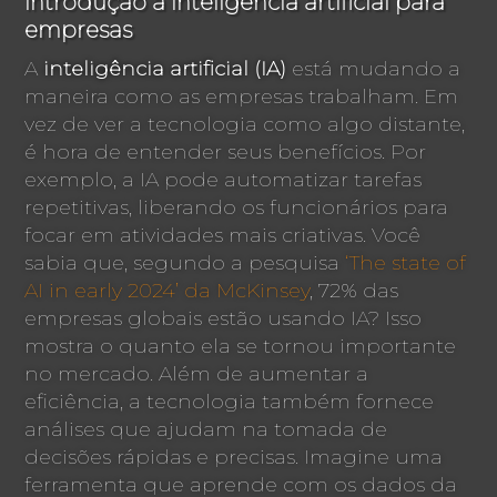
Introdução à inteligência artificial para
empresas
A
inteligência artificial (IA)
está mudando a
maneira como as empresas trabalham. Em
vez de ver a tecnologia como algo distante,
é hora de entender seus benefícios. Por
exemplo, a IA pode automatizar tarefas
repetitivas, liberando os funcionários para
focar em atividades mais criativas. Você
sabia que, segundo a pesquisa
‘The state of
AI in early 2024’ da McKinsey
, 72% das
empresas globais estão usando IA? Isso
mostra o quanto ela se tornou importante
no mercado. Além de aumentar a
eficiência, a tecnologia também fornece
análises que ajudam na tomada de
decisões rápidas e precisas. Imagine uma
ferramenta que aprende com os dados da