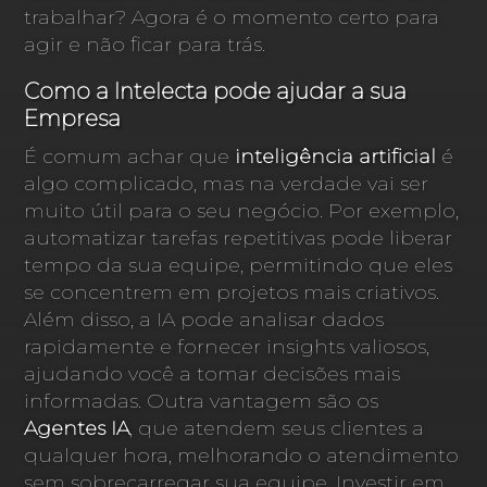
trabalhar? Agora é o momento certo para
agir e não ficar para trás.
Como a Intelecta pode ajudar a sua
Empresa
É comum achar que
inteligência artificial
é
algo complicado, mas na verdade vai ser
muito útil para o seu negócio. Por exemplo,
automatizar tarefas repetitivas pode liberar
tempo da sua equipe, permitindo que eles
se concentrem em projetos mais criativos.
Além disso, a IA pode analisar dados
rapidamente e fornecer insights valiosos,
ajudando você a tomar decisões mais
informadas. Outra vantagem são os
Agentes IA
, que atendem seus clientes a
qualquer hora, melhorando o atendimento
sem sobrecarregar sua equipe. Investir em