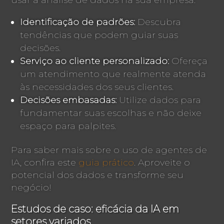
Identificação de padrões:
Descubra
tendências que podem guiar suas
decisões.
Serviço ao cliente personalizado:
Ofereça
um atendimento que realmente atenda
às necessidades dos seus clientes.
Decisões embasadas:
Utilize dados para
fundamentar suas escolhas e não deixe
espaço para palpites.
Para saber mais sobre o uso de agentes de
IA, confira este
guia prático
. Aproveite o
potencial dos dados e transforme seu
negócio!
Estudos de caso: eficácia da IA em
setores variados