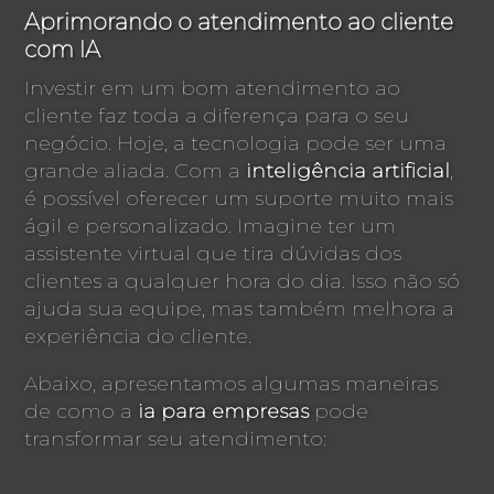
Aprimorando o atendimento ao cliente
com IA
Investir em um bom atendimento ao
cliente faz toda a diferença para o seu
negócio. Hoje, a tecnologia pode ser uma
grande aliada. Com a
inteligência artificial
,
é possível oferecer um suporte muito mais
ágil e personalizado. Imagine ter um
assistente virtual que tira dúvidas dos
clientes a qualquer hora do dia. Isso não só
ajuda sua equipe, mas também melhora a
experiência do cliente.
Abaixo, apresentamos algumas maneiras
de como a
ia para empresas
pode
transformar seu atendimento: