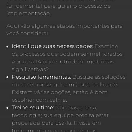
fundamental para guiar o processo de
implementação.
Aqui vão algumas etapas importantes para
você considerar:
Identifique suas necessidades:
Examine
os processos que podem ser melhorados.
Aonde a IA pode introduzir melhorias
significativas?
Pesquise ferramentas:
Busque as soluções
que melhor se aplicam à sua realidade.
Existem várias opções, então é bom
escolher com calma.
Treine seu time:
Não basta ter a
tecnologia; sua equipe precisa estar
preparada para usá-la. Invista em
treinamento para maximizar os