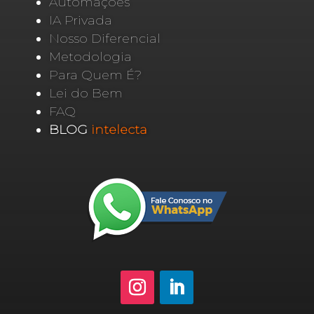
Automações
IA Privada
Nosso Diferencial
Metodologia
Para Quem É?
Lei do Bem
FAQ
BLOG
intelecta