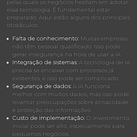
pelas quais os negócios hesitam em adotar
essa tecnologia. É fundamental estar
preparado. Aqui estão alguns dos principais
obstáculos:
Falta de conhecimento:
Muitas empresas
não têm pessoal qualificado. Isso pode
gerar insegurança na hora de usar a IA.
Integração de sistemas:
A tecnologia de IA
precisa se encaixar com processos já
existentes, e isso pode ser complicado.
Segurança de dados:
A IA funciona
melhor com muitos dados, mas isso pode
levantar preocupações sobre privacidade
e proteção das informações.
Custo de implementação:
O investimento
inicial pode ser alto, especialmente para
pequenos negócios.