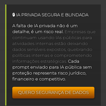
🔒 IA PRIVADA SEGURA E BLINDADA
A falta de IA privada não é um
detalhe, é um risco real.
Empresas que
continuam usando IAs públicas para
atividades internas estão deixando
dados sensíveis expostos, quebrando
políticas internas e comprometendo
informações estratégicas.
Cada
prompt enviado para IA pública sem
proteção representa risco jurídico,
financeiro e competitivo.
QUERO SEGURANÇA DE DADOS