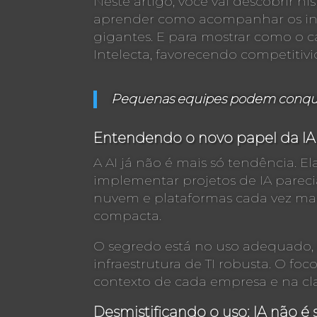
Neste artigo, você vai descobrir hi
aprender como acompanhar os indi
gigantes. E para mostrar como o ca
Intelecta, favorecendo competitivi
Pequenas equipes podem conquis
Entendendo o novo papel da IA
A AI já não é mais só tendência. 
implementar projetos de IA parecia
nuvem e plataformas cada vez mais
compacta.
O segredo está no uso adequado, e
infraestrutura de TI robusta. O f
contexto de cada empresa e na cla
Desmistificando o uso: IA não é