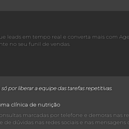
ique leads em tempo real e converta mais com Ag
te no seu funil de vendas.
ó por liberar a equipe das tarefas repetitivas.
ma clínica de nutrição
nsultas marcadas por telefone e demoras nas res
e de dúvidas nas redes sociais e nas mensagens