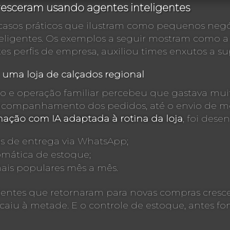
resceram usando agentes inteligentes
go casos práticos que ilustram como pequenos ne
eligentes. Os exemplos a seguir mostram como a 
tes perfis de empresa, auxiliou times enxutos a 
uma loja de calçados regional
to e operação familiar percebeu que gastava mui
acompanhamento dos pedidos, até o envio de men
ação com IA adaptada à rotina da loja
, foi dese
as de entrega via WhatsApp;
tomática de estoque;
mais populares mês a mês.
lientes que retornaram para novas compras cresc
caiu à metade. E o controle de estoque, antes font