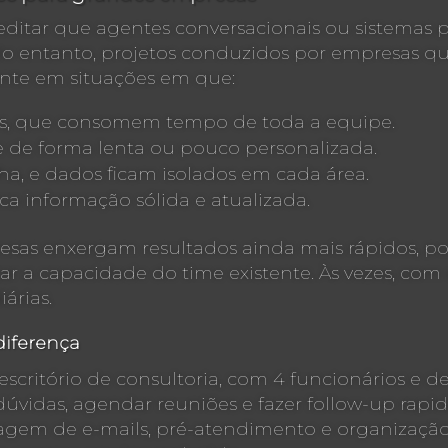
tar que agentes conversacionais ou sistemas pr
No entanto, projetos conduzidos por empresas q
nte em situações em que:
os, que consomem tempo de toda a equipe.
e de forma lenta ou pouco personalizada.
lha, e dados ficam isolados em cada área.
ca informação sólida e atualizada.
sas enxergam resultados ainda mais rápidos, po
r a capacidade do time existente. Às vezes, com
árias.
iferença
critório de consultoria, com 4 funcionários e de
úvidas, agendar reuniões e fazer follow-up rapi
riagem de e-mails, pré-atendimento e organizaçã