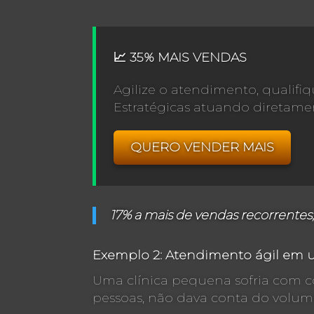
📈 35% MAIS VENDAS
Agilize o atendimento, qualif
Estratégicas atuando diretamen
QUERO VENDER MAIS
17% a mais de vendas recorrentes, s
Exemplo 2: Atendimento ágil em u
Uma clínica pequena sofria com co
pessoas, não dava conta do volum