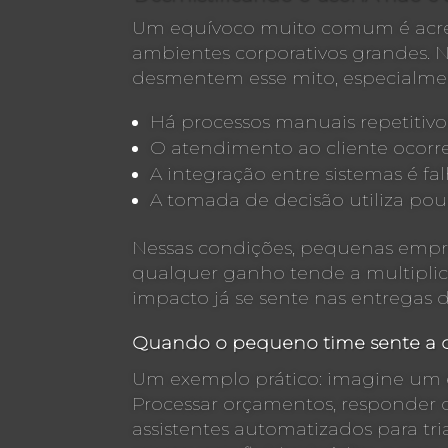
Um equívoco muito comum é acredi
ambientes corporativos grandes. 
desmentem esse mito, especialme
Há processos manuais repetitiv
O atendimento ao cliente ocorr
A integração entre sistemas é fa
A tomada de decisão utiliza pou
Nessas condições, pequenas empre
qualquer ganho tende a multiplica
impacto já se sente nas entregas di
Quando o pequeno time sente a d
Um exemplo prático: imagine um es
Processar orçamentos, responder d
assistentes automatizados para t