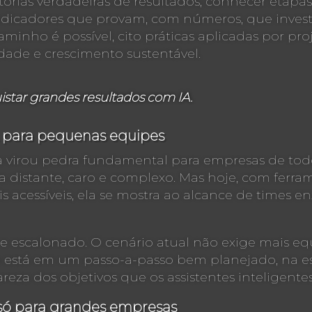
stórias verdadeiras de resultados, conhecer etapa
cadores que provam, com números, que investir
minho é possível, cito práticas aplicadas por pr
dade e crescimento sustentável.
tar grandes resultados com IA.
 para pequenas equipes
Ela virou pedra fundamental para empresas de tod
 distante, caro e complexo. Mas hoje, com ferrame
 acessíveis, ela se mostra ao alcance de times e
 escalonado. O cenário atual não exige mais equ
oco está em um passo-a-passo bem planejado, na 
reza dos objetivos que os assistentes inteligent
 só para grandes empresas