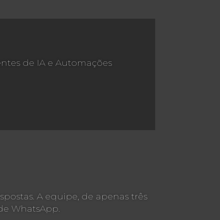
entes de IA e Automações
postas. A equipe, de apenas três
 de WhatsApp.