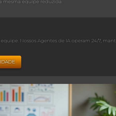
m a mesma equipe reduzida.
ua equipe. Nossos Agentes de IA operam 24/7, m
IDADE