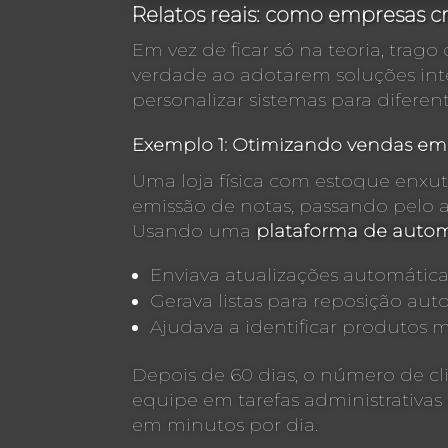
Relatos reais: como empresas c
Em vez de ficar só na teoria, tra
verdade ao adotarem soluções int
personalizar sistemas para diferen
Exemplo 1: Otimizando vendas em 
Uma loja física com estoque enxu
emissão de notas, passando pelo 
Usando uma
plataforma de autom
Enviava atualizações automátic
Gerava listas para reposição au
Ajudava a identificar produtos 
Depois de 60 dias, o número de c
equipe em tarefas administrativas 
em minutos por dia.