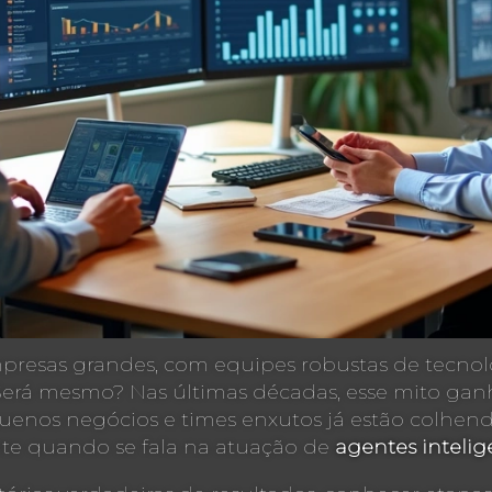
resas grandes, com equipes robustas de tecnolo
ia. Será mesmo? Nas últimas décadas, esse mito ga
enos negócios e times enxutos já estão colhendo
mente quando se fala na atuação de
agentes intelig