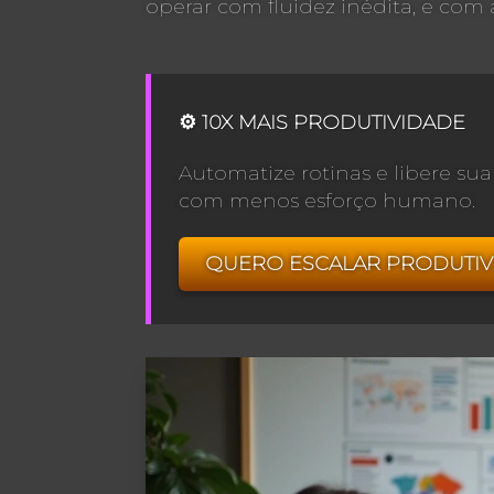
operar com fluidez inédita, e co
⚙️ 10X MAIS PRODUTIVIDADE
Automatize rotinas e libere s
com menos esforço humano.
QUERO ESCALAR PRODUTIV