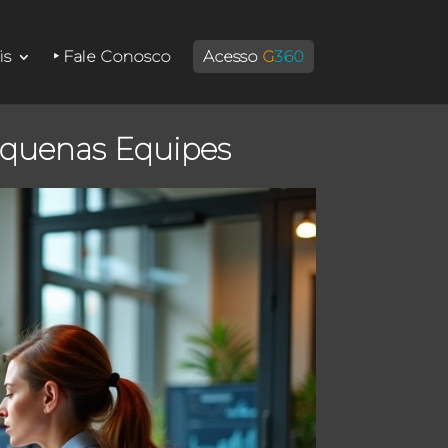
is
‣ Fale Conosco
Acesso
G
360
quenas Equipes