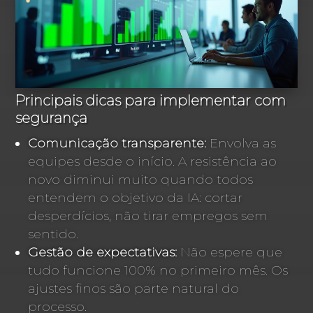
Principais dicas para implementar com
segurança
Comunicação transparente:
Envolva as
equipes desde o início. A resistência ao
novo diminui muito quando todos
entendem o objetivo da IA: cortar
desperdícios, não tirar empregos sem
sentido.
Gestão de expectativas:
Não espere que
tudo funcione 100% no primeiro mês. Os
ajustes finos são parte natural do
processo.