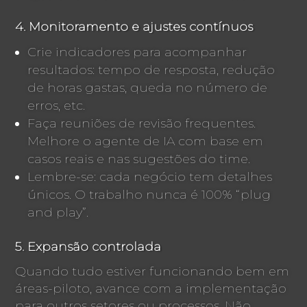
4. Monitoramento e ajustes contínuos
Crie indicadores para acompanhar
resultados: tempo de resposta, redução
de horas gastas, queda no número de
erros, etc.
Faça reuniões de revisão frequentes.
Melhore o agente de IA com base em
casos reais e nas sugestões do time.
Lembre-se: cada negócio tem detalhes
únicos. O trabalho nunca é 100% “plug
and play”.
5. Expansão controlada
Quando tudo estiver funcionando bem em
áreas-piloto, avance com a implementação
para outros setores ou processos. Não