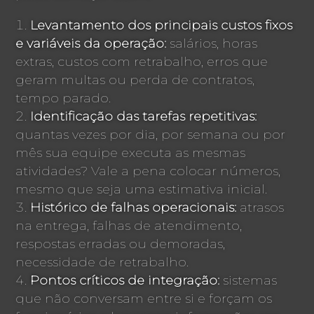
Levantamento dos principais custos fixos
e variáveis da operação:
salários, horas
extras, custos com retrabalho, erros que
geram multas ou perda de contratos,
tempo parado.
Identificação das tarefas repetitivas:
quantas vezes por dia, por semana ou por
mês sua equipe executa as mesmas
atividades? Vale a pena colocar números,
mesmo que seja uma estimativa inicial.
Histórico de falhas operacionais:
atrasos
na entrega, falhas de atendimento,
respostas erradas ou demoradas,
necessidade de retrabalho.
Pontos críticos de integração:
sistemas
que não conversam entre si e forçam os