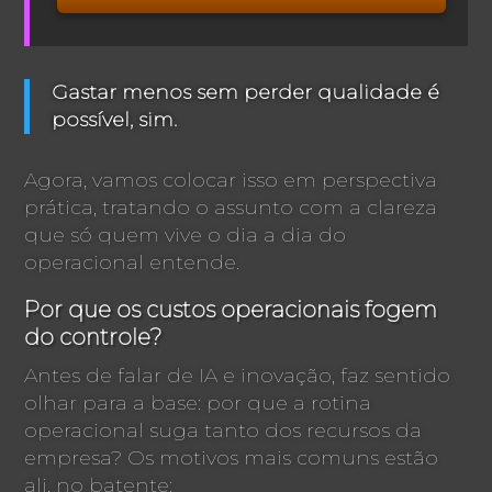
Gastar menos sem perder qualidade é
possível, sim.
Agora, vamos colocar isso em perspectiva
prática, tratando o assunto com a clareza
que só quem vive o dia a dia do
operacional entende.
Por que os custos operacionais fogem
do controle?
Antes de falar de IA e inovação, faz sentido
olhar para a base: por que a rotina
operacional suga tanto dos recursos da
empresa? Os motivos mais comuns estão
ali, no batente: