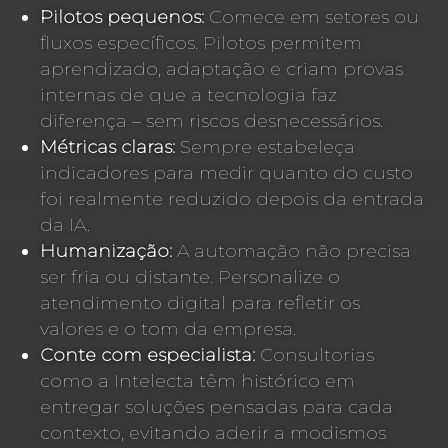
Pilotos pequenos:
Comece em setores ou
fluxos específicos. Pilotos permitem
aprendizado, adaptação e criam provas
internas de que a tecnologia faz
diferença – sem riscos desnecessários.
Métricas claras:
Sempre estabeleça
indicadores para medir quanto do custo
foi realmente reduzido depois da entrada
da IA.
Humanização:
A automação não precisa
ser fria ou distante. Personalize o
atendimento digital para refletir os
valores e o tom da empresa.
Conte com especialista:
Consultorias
como a Intelecta têm histórico em
entregar soluções pensadas para cada
contexto, evitando aderir a modismos