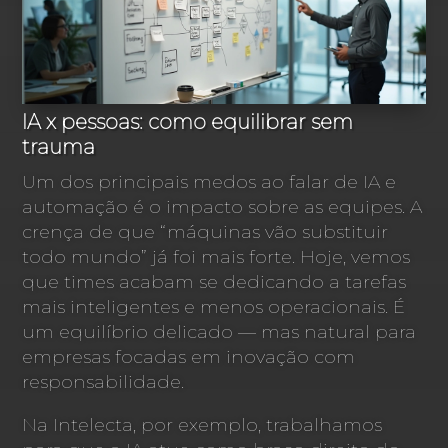
IA x pessoas: como equilibrar sem
trauma
Um dos principais medos ao falar de IA e
automação é o impacto sobre as equipes. A
crença de que “máquinas vão substituir
todo mundo” já foi mais forte. Hoje, vemos
que times acabam se dedicando a tarefas
mais inteligentes e menos operacionais. É
um equilíbrio delicado — mas natural para
empresas focadas em inovação com
responsabilidade.
Na Intelecta, por exemplo, trabalhamos