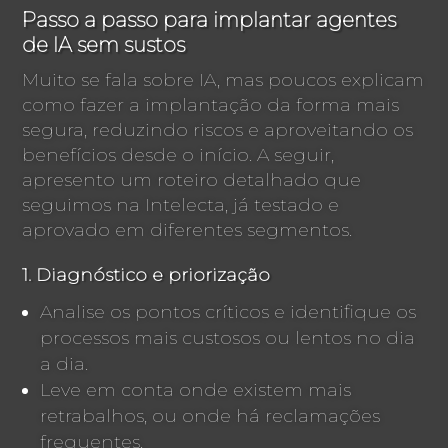
Passo a passo para implantar agentes
de IA sem sustos
Muito se fala sobre IA, mas poucos explicam
como fazer a implantação da forma mais
segura, reduzindo riscos e aproveitando os
benefícios desde o início. A seguir,
apresento um roteiro detalhado que
seguimos na Intelecta, já testado e
aprovado em diferentes segmentos.
1. Diagnóstico e priorização
Analise os pontos críticos e identifique os
processos mais custosos ou lentos no dia
a dia.
Leve em conta onde existem mais
retrabalhos, ou onde há reclamações
frequentes.