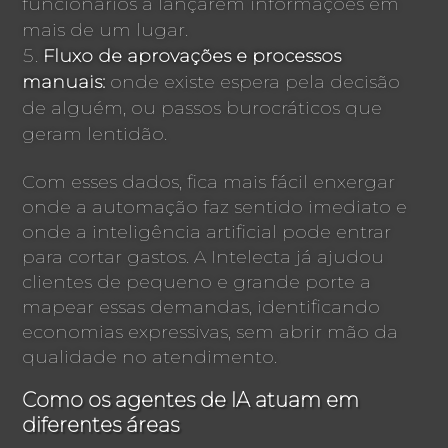
funcionários a lançarem informações em
mais de um lugar.
Fluxo de aprovações e processos
manuais:
onde existe espera pela decisão
de alguém, ou passos burocráticos que
geram lentidão.
Com esses dados, fica mais fácil enxergar
onde a automação faz sentido imediato e
onde a inteligência artificial pode entrar
para cortar gastos. A Intelecta já ajudou
clientes de pequeno e grande porte a
mapear essas demandas, identificando
economias expressivas, sem abrir mão da
qualidade no atendimento.
Como os agentes de IA atuam em
diferentes áreas