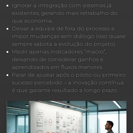
Ignorar a integração com sistemas já
existentes, gerando mais retrabalho do
que economia.
Deixar a equipe de fora do processo e
impor mudanças sem diálogo (isso quase
sempre sabota a evolução do projeto).
Medir apenas indicadores “macro”,
deixando de considerar ganhos e
aprendizados em fluxos menores.
Parar de ajustar após o piloto ou primeiro
sucesso percebido – a inovação contínua
é que garante resultado a longo prazo.