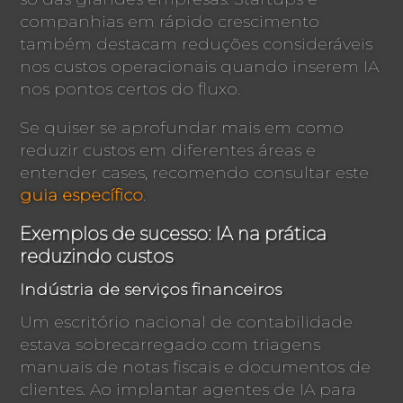
companhias em rápido crescimento
também destacam reduções consideráveis
nos custos operacionais quando inserem IA
nos pontos certos do fluxo.
Se quiser se aprofundar mais em como
reduzir custos em diferentes áreas e
entender cases, recomendo consultar este
guia específico
.
Exemplos de sucesso: IA na prática
reduzindo custos
Indústria de serviços financeiros
Um escritório nacional de contabilidade
estava sobrecarregado com triagens
manuais de notas fiscais e documentos de
clientes. Ao implantar agentes de IA para