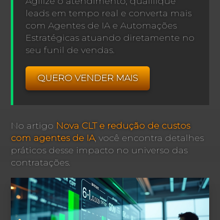
Agilize o atendimento, qualifique
leads em tempo real e converta mais
com Agentes de IA e Automações
Estratégicas atuando diretamente no
seu funil de vendas.
QUERO VENDER MAIS
No artigo
Nova CLT e redução de custos
com agentes de IA
, você encontra detalhes
práticos desse impacto no universo das
contratações.