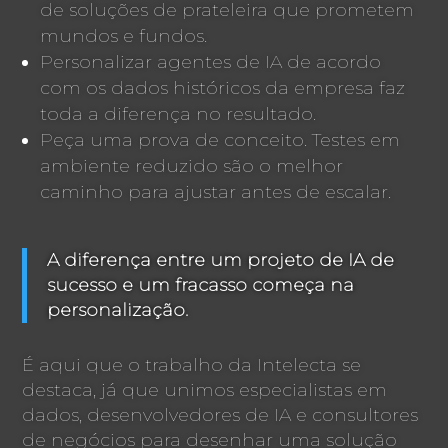
de soluções de prateleira que prometem
mundos e fundos.
Personalizar agentes de IA de acordo
com os dados históricos da empresa faz
toda a diferença no resultado.
Peça uma prova de conceito. Testes em
ambiente reduzido são o melhor
caminho para ajustar antes de escalar.
A diferença entre um projeto de IA de
sucesso e um fracasso começa na
personalização.
É aqui que o trabalho da Intelecta se
destaca, já que unimos especialistas em
dados, desenvolvedores de IA e consultores
de negócios para desenhar uma solução