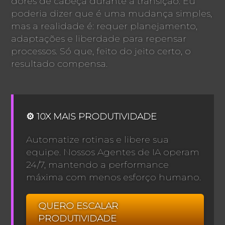
dores de cabeça durante a transição. Eu
poderia dizer que é uma mudança simples,
mas a realidade é: requer planejamento,
adaptações e liberdade para repensar
processos. Só que, feito do jeito certo, o
resultado compensa.
⚙️ 10X MAIS PRODUTIVIDADE
Automatize rotinas e libere sua
equipe. Nossos Agentes de IA operam
24/7, mantendo a performance
máxima com menos esforço humano.
QUERO ESCALAR
PRODUTIVIDADE