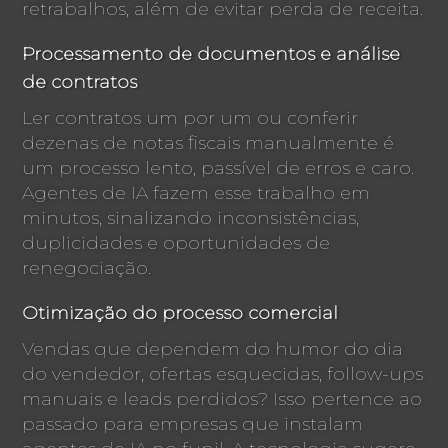
retrabalhos, além de evitar perda de receita.
Processamento de documentos e análise
de contratos
Ler contratos um por um ou conferir
dezenas de notas fiscais manualmente é
um processo lento, passível de erros e caro.
Agentes de IA fazem esse trabalho em
minutos, sinalizando inconsistências,
duplicidades e oportunidades de
renegociação.
Otimização do processo comercial
Vendas que dependem do humor do dia
do vendedor, ofertas esquecidas, follow-ups
manuais e leads perdidos? Isso pertence ao
passado para empresas que instalam