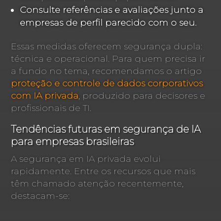
Consulte referências e avaliações junto a
empresas de perfil parecido com o seu.
Essas medidas oferecem segurança dupla:
técnica e operacional. Para quem precisa ir
a fundo no tema, recomendamos o artigo
proteção e controle de dados corporativos
com IA privada
, produzido para decisores e
profissionais de TI.
Tendências futuras em segurança de IA
para empresas brasileiras
A segurança em IA privada evolui
rapidamente. Entre os recursos que mais
têm chamado atenção recentemente,
destacam-se: