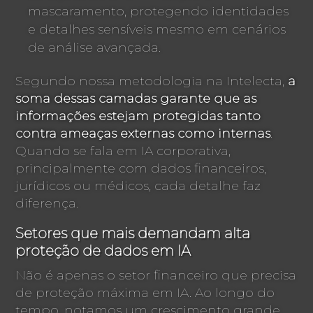
mascaramento, protegendo identidades
e detalhes sensíveis mesmo em cenários
de análise avançada.
Segundo nossa metodologia na Intelecta,
a
soma dessas camadas garante que as
informações estejam protegidas tanto
contra ameaças externas como internas
.
Quando se fala em IA corporativa,
principalmente com dados financeiros,
jurídicos ou médicos, cada detalhe faz
diferença.
Setores que mais demandam alta
proteção de dados em IA
Não é apenas o setor financeiro que precisa
de proteção máxima em IA. Ao longo do
tempo, notamos um crescimento grande