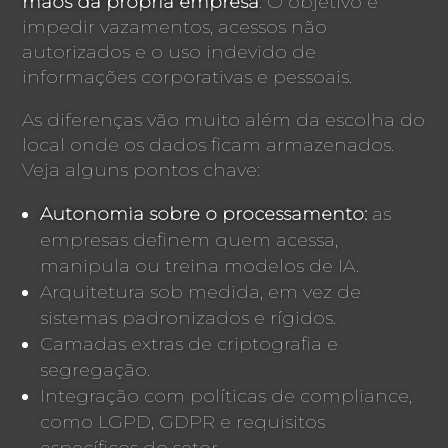
mãos da própria empresa
. O objetivo é
impedir vazamentos, acessos não
autorizados e o uso indevido de
informações corporativas e pessoais.
As diferenças vão muito além da escolha do
local onde os dados ficam armazenados.
Veja alguns pontos chave:
Autonomia sobre o processamento:
as
empresas definem quem acessa,
manipula ou treina modelos de IA.
Arquitetura sob medida, em vez de
sistemas padronizados e rígidos.
Camadas extras de criptografia e
segregação.
Integração com políticas de compliance,
como LGPD, GDPR e requisitos
específicos do setor.