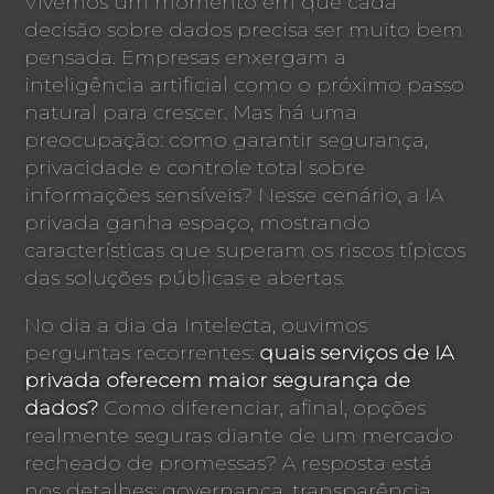
Vivemos um momento em que cada
decisão sobre dados precisa ser muito bem
pensada. Empresas enxergam a
inteligência artificial como o próximo passo
natural para crescer. Mas há uma
preocupação: como garantir segurança,
privacidade e controle total sobre
informações sensíveis? Nesse cenário, a IA
privada ganha espaço, mostrando
características que superam os riscos típicos
das soluções públicas e abertas.
No dia a dia da Intelecta, ouvimos
perguntas recorrentes:
quais serviços de IA
privada oferecem maior segurança de
dados?
Como diferenciar, afinal, opções
realmente seguras diante de um mercado
recheado de promessas? A resposta está
nos detalhes: governança, transparência,