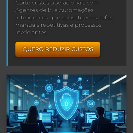
Corte custos operacionais com
Agentes de IA e Automações
Inteligentes que substituem tarefas
manuais repetitivas e processos
ineficientes.
QUERO REDUZIR CUSTOS