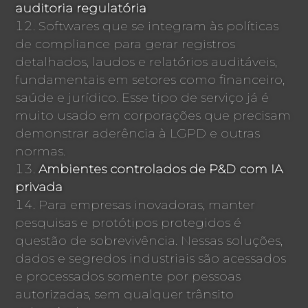
auditoria regulatória
Softwares que se integram às políticas
de compliance para gerar registros
detalhados, laudos e relatórios auditáveis,
fundamentais em setores como financeiro,
saúde e jurídico. Esse tipo de serviço já é
muito usado em corporações que precisam
demonstrar aderência à LGPD e outras
normas.
Ambientes controlados de P&D com IA
privada
Para empresas inovadoras, manter
pesquisas e protótipos protegidos é
questão de sobrevivência. Nessas soluções,
dados e segredos industriais são acessados
e processados somente por pessoas
autorizadas, sem qualquer trânsito