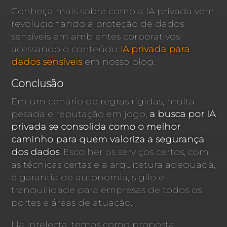
Conheça mais sobre como a IA privada vem
revolucionando a proteção de dados
sensíveis em ambientes corporativos
acessando o conteúdo
I
A privada para
dados sensíveis
em nosso blog.
Conclusão
Em um cenário de regras rígidas, multa
pesada e reputação em jogo,
a busca por IA
privada se consolida como o melhor
caminho para quem valoriza a segurança
dos dados
. Escolher os serviços certos, com
as técnicas certas e a arquitetura adequada,
é garantia de autonomia, sigilo e
tranquilidade para empresas de todos os
portes e áreas de atuação.
Na Intelecta, temos como proposta