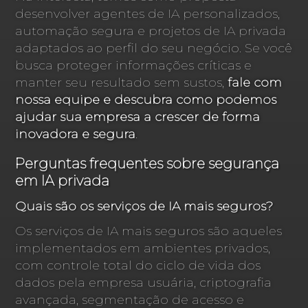
desenvolver agentes de IA personalizados,
automação segura e projetos de IA privada
adaptados ao perfil do seu negócio. Se você
busca proteger informações críticas e
manter seu resultado sem sustos,
fale com
nossa equipe e descubra como podemos
ajudar sua empresa a crescer de forma
inovadora e segura
.
Perguntas frequentes sobre segurança
em IA privada
Quais são os serviços de IA mais seguros?
Os serviços de IA mais seguros são aqueles
implementados em ambientes privados,
com controle total do ciclo de vida dos
dados pela empresa usuária, criptografia
avançada, segmentação de acesso e