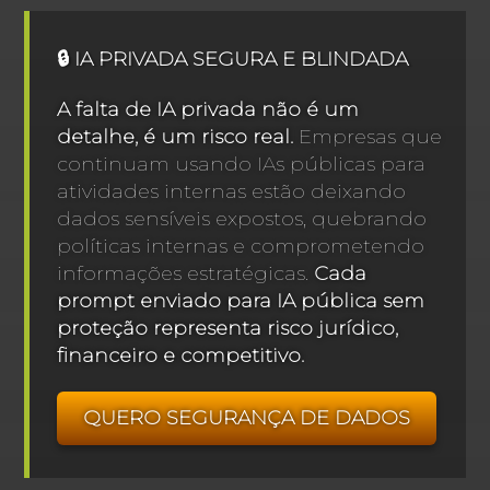
🔒 IA PRIVADA SEGURA E BLINDADA
A falta de IA privada não é um
detalhe, é um risco real.
Empresas que
continuam usando IAs públicas para
atividades internas estão deixando
dados sensíveis expostos, quebrando
políticas internas e comprometendo
informações estratégicas.
Cada
prompt enviado para IA pública sem
proteção representa risco jurídico,
financeiro e competitivo.
QUERO SEGURANÇA DE DADOS