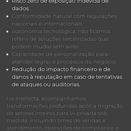
Risco zero de exposição indevida de
dados.
Conformidade natural com regulações
nacionais e internacionais.
Autonomia tecnológica, não ficamos
reféns de soluções terceirizadas que
podem mudar sem aviso.
Capacidade de personalização para
atender regras e processos do negócio.
Redução do impacto financeiro e de
danos à reputação em caso de tentativas
de ataques ou auditorias.
Na Intelecta, acompanhamos
transformações profundas após a migração
de setores inteiros para IA privada sob
medida, incluindo times de vendas e
atendimento, operações de compliance e