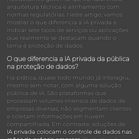
arquitetura técnica e alinhamento com
normas regulatórias. Neste artigo, vamos
mostrar o que diferencia a IA privada e
indicar sete tipos de serviços ou aplicações
que realmente se destacam quando o
tema é proteção de dados.
O que diferencia a IA privada da pública
na proteção de dados?
Na prática, quase todo mundo já interagiu,
mesmo sem notar, com alguma solução
pública de IA. São plataformas que
processam volumes imensos de dados de
empresas diversas, não segmentam clientes
e coletam informações em nuvem
compartilhada. Em contraste, soluções de
IA privada colocam o controle de dados nas