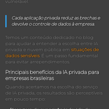
vulnerável.
Cada aplicação privada reduz as brechas e
devolve o controle de dados à empresa.
Temos um conteúdo dedicado no blog
para ajudar a entender a escolha entre IA
privada e nuvem pública em
situações de
dados sensíveis
. É um passo fundamental
para evitar arrependimentos.
Principais benefícios da IA privada para
empresas brasileiras
Quando acertamos na escolha do serviço
de IA privada, os resultados são perceptíveis
em pouco tempo: