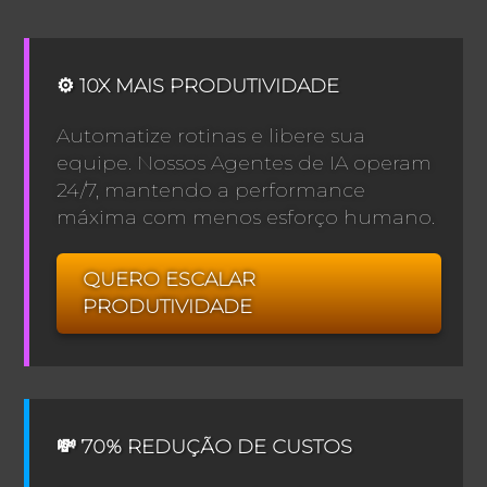
⚙️ 10X MAIS PRODUTIVIDADE
Automatize rotinas e libere sua
equipe. Nossos Agentes de IA operam
24/7, mantendo a performance
máxima com menos esforço humano.
QUERO ESCALAR
PRODUTIVIDADE
💸 70% REDUÇÃO DE CUSTOS