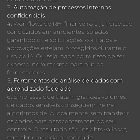
Automação de processos internos
confidenciais
Workflows de RH, financeiro e jurídico são
conduzidos em ambientes isolados,
garantido que solicitações, contratos e
aprovações estejam protegidos durante o
uso de IA. Ou seja, nada corre risco de ser
exposto, nem mesmo para outros
fornecedores.
Ferramentas de análise de dados com
aprendizado federado
Empresas que tratam grandes volumes
de dados sensíveis conseguem treinar
algoritmos de IA localmente, sem transferir
os dados para datacenters fora do seu
controle. O resultado são insights valiosos,
sem abrir mão da privacidade.