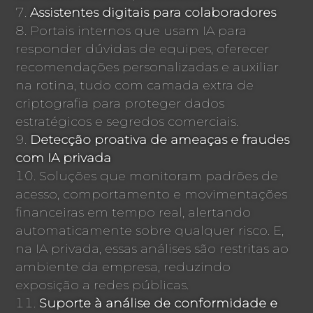
Assistentes digitais para colaboradores
Portais internos que usam IA para
responder dúvidas de equipes, oferecer
recomendações personalizadas e auxiliar
na rotina, tudo com camada extra de
criptografia para proteger dados
estratégicos e segredos comerciais.
Detecção proativa de ameaças e fraudes
com IA privada
Soluções que monitoram padrões de
acesso, comportamento e movimentações
financeiras em tempo real, alertando
automaticamente sobre qualquer risco. E,
na IA privada, essas análises são restritas ao
ambiente da empresa, reduzindo
exposição a redes públicas.
Suporte à análise de conformidade e