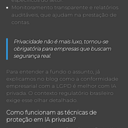
Monitoramento transparente e relatórios
auditáveis, que ajudam na prestação de
contas.
Privacidade não é mais luxo, tornou-se
obrigatória para empresas que buscam
segurança real.
Para entender a fundo o assunto, já
explicamos no blog como a conformidade
empresarial com a LGPD é melhor com IA
privada. O contexto regulatório brasileiro
exige esse olhar detalhado.
Como funcionam as técnicas de
proteção em IA privada?