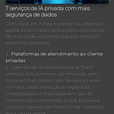
7 serviços de IA privada com mais
segurança de dados
Com base em nossa experiência, listamos
agora as principais aplicações corporativas
de IA privada reconhecidas por oferecer
excelente proteção:
Plataformas de atendimento ao cliente
privadas
Agentes de IA dedicados que ficam
restritos aos domínios da empresa, sem
compartilhar dados com terceiros. Nesse
formato, cada interação é registrada,
criptografada e analisada sem sair do
controle do contratante, o que bloqueia
cópias indevidas de histórico de clientes e
evita vazamentos.