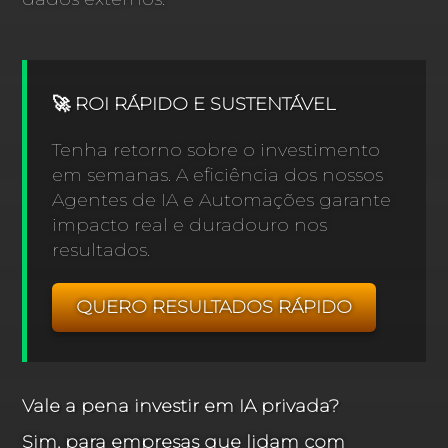
🚀 ROI RÁPIDO E SUSTENTÁVEL
Tenha retorno sobre o investimento
em semanas. A eficiência dos nossos
Agentes de IA e Automações garante
impacto real e duradouro nos
resultados.
QUERO RESULTADOS RÁPIDO
Vale a pena investir em IA privada?
Sim, para empresas que lidam com