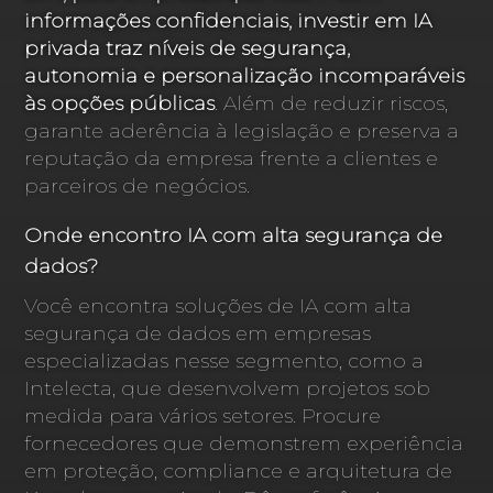
informações confidenciais, investir em IA
privada traz níveis de segurança,
autonomia e personalização incomparáveis
às opções públicas
. Além de reduzir riscos,
garante aderência à legislação e preserva a
reputação da empresa frente a clientes e
parceiros de negócios.
Onde encontro IA com alta segurança de
dados?
Você encontra soluções de IA com alta
segurança de dados em empresas
especializadas nesse segmento, como a
Intelecta, que desenvolvem projetos sob
medida para vários setores. Procure
fornecedores que demonstrem experiência
em proteção, compliance e arquitetura de