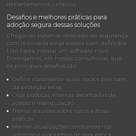
departamentos jurídicos.
Desafios e melhores práticas para
adoção segura dessas soluções
Chegar ao patamar desejado de segurança
com IA privada exige passos bem definidos.
Não basta instalar um software novo.
Enxergamos, em nossas consultorias, que
os principais desafios são:
Definir claramente quais dados precisam
da proteção extra.
Criar políticas internas detalhadas de
acesso e manipulação.
Treinar equipes sobre riscos e boas
práticas.
Manter atualizações constantes nos
sistemas e algoritmos de segurança.