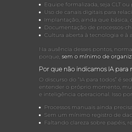
Equipe formalizada, seja CLT ou
Uso de canais digitais para rel
Implantação, ainda que básica,
Documentação de processos-ch
Cultura aberta à tecnologia e à 
Na ausência desses pontos, normal
porque,
sem o mínimo de organiza
Por que não indicamos IA para 
O discurso do “IA para todos” é s
entender o próprio momento, mui
e inteligência operacional. Isso po
Processos manuais ainda preci
Sem um mínimo registro de dado
Faltando clareza sobre papéis, r