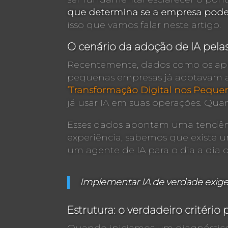
que determina se a empresa pode 
isso que vamos falar neste artigo.
O cenário da adoção de IA pela
Recentemente, dados como os ap
pequenas empresas já adotavam al
‘Transformação Digital nos Peque
já usar IA em suas operações. Qua
Esses dados apontam uma tendência
experiência, sabemos que existe 
um agente de IA para o dia a dia 
Implementar IA de verdade exige 
Estrutura: o verdadeiro critério