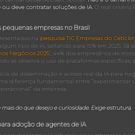
ou deve contratar soluções de IA
. O real critéri
s pequenas empresas no Brasil
resentados na
pesquisa TIC Empresas do Cetic.br
gum tipo de IA, saltando para 15% em 2025. Já
nos Negócios 2025’
, 44% dos empresários de mic
ndo se observa o uso de plataformas específicas,
 de disseminação e acesso real da IA para negó
uma diferença fundamental entre “experimentar
operacional” da empresa.
mais do que desejo e curiosidade. Exige estrutura.
 para adoção de agentes de IA