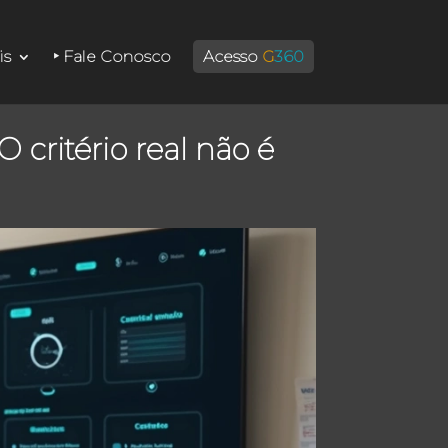
is
‣ Fale Conosco
Acesso
G
360
critério real não é