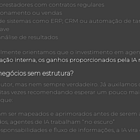
 prestadores com contratos regulares
acionamento ou vendas
 de sistemas como ERP, CRM ou automação de tar
ave
análise de resultados
mente orientamos que o investimento em agentes
ção interna, os ganhos proporcionados pela IA
negócios sem estrutura?
edutor, mas nem sempre verdadeiro. Já auxilamos
tas vezes recomendando esperar um pouco mais
rque:
sam ser mapeados e aprimorados antes de serem
s, agentes de IA trabalham “no escuro”
esponsabilidades e fluxo de informações, a IA vira