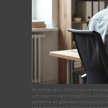
Ao longo dos últimos anos, muita
um agente de Inteligência Artific
somente as grandes corporações 
ser fundamental esclarecer o ponto