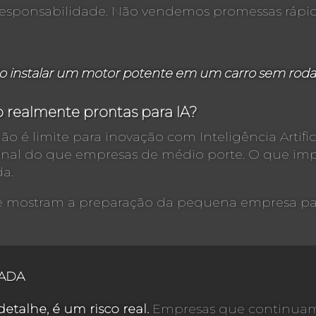
sponsabilidade. Não vendemos promessas rápida
mo instalar um motor potente em um carro sem roda
 realmente prontas para IA?
ão é limite para inovação com Inteligência Artific
al do que empresas de médio porte. O que impo
a.
ue mostram a preparação da pequena empresa para
DADA
etalhe, é um risco real.
Empresas que continuam 