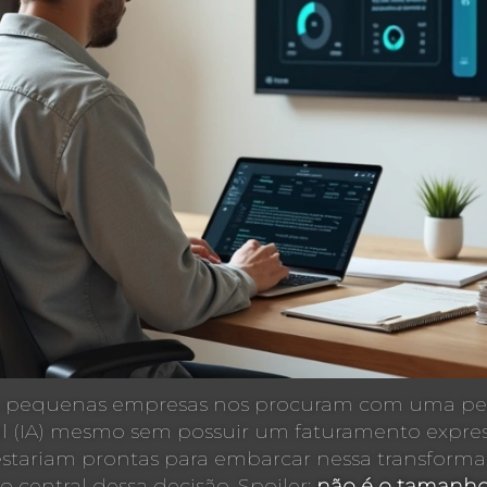
s pequenas empresas nos procuram com uma pergu
ial (IA) mesmo sem possuir um faturamento expre
estariam prontas para embarcar nessa transfor
 central dessa decisão. Spoiler:
não é o tamanho