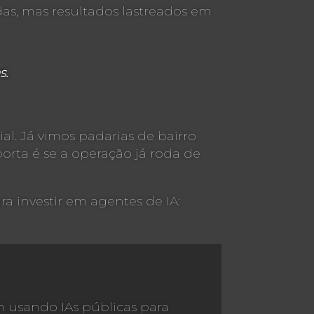
s, mas resultados lastreados em
s.
ial. Já vimos padarias de bairro
rta é se a operação já roda de
 investir em agentes de IA:
usando IAs públicas para