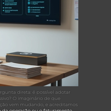
nta direta: é possível adotar
ssivo? O imaginário de que
mação vem mudando, e acreditamos
 da operação ou o faturamento