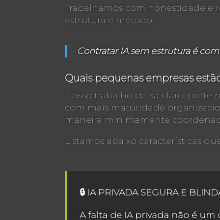
Trabalhamos com honestidade e re
estrutura e método.
Contratar IA sem estrutura é co
Quais pequenas empresas estão
Nosso trabalho deixa claro: porte n
com mais maturidade organizacion
maneira minimamente coordenad
Listamos abaixo características q
🔒 IA PRIVADA SEGURA E BLIN
A falta de IA privada não é um d