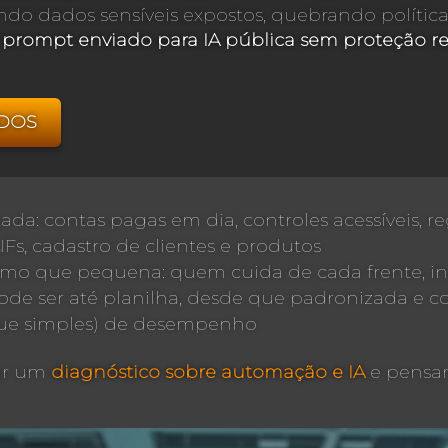
xando dados sensíveis expostos, quebrando polít
prompt enviado para IA pública sem proteção repr
DOS
a: contas pagas em dia, controles acessíveis, reg
Fs, cadastro de clientes e produtos
smo que pequena: quem cuida de cada frente, in
ode ser até planilha, desde que padronizada e 
que simples) de desempenho
zar um
diagnóstico sobre automação e IA
e pensar