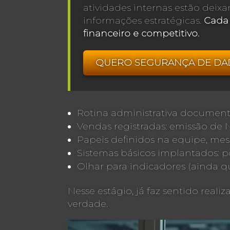
atividades internas estão dei
informações estratégicas.
Cada 
financeiro e competitivo.
QUERO SEGURANÇA DE DA
Rotina administrativa documentad
Vendas registradas: emissão de N
Papeis definidos na equipe, me
Sistemas básicos implantados: p
Olhar para indicadores (ainda 
Nesse estágio, já faz sentido reali
verdade.