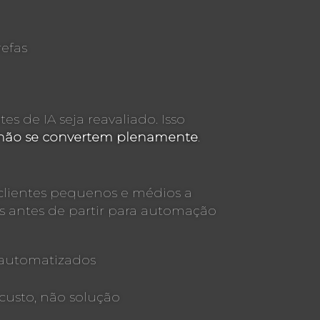
efas
 de IA seja reavaliado. Isso
 não se convertem plenamente
.
 clientes pequenos e médios a
 antes de partir para automação
 automatizados
 custo, não solução