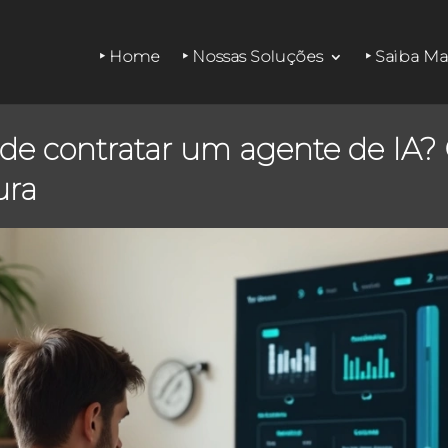
‣ Home
‣ Nossas Soluções
‣ Saiba Ma
 contratar um agente de IA? O 
ura