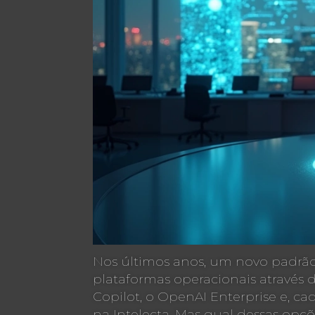
Nos últimos anos, um novo padrão 
plataformas operacionais através 
Copilot, o OpenAI Enterprise e, c
na Intelecta. Mas qual dessas opçõe