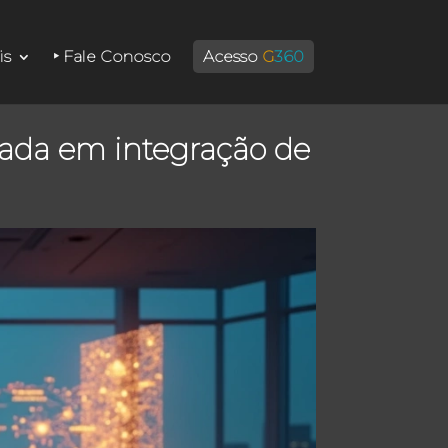
is
‣ Fale Conosco
Acesso
G
360
izada em integração de