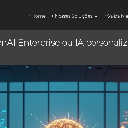
‣ Home
‣ Nossas Soluções
‣ Saiba Ma
enAI Enterprise ou IA personal