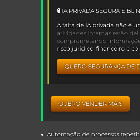
🔒 IA PRIVADA SEGURA E BL
A falta de IA privada não é u
atividades internas estão de
comprometendo informações 
risco jurídico, financeiro e co
QUERO SEGURANÇA DE 
QUERO VENDER MAIS
Automação de processos repetit