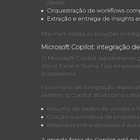
dados.
Orquestração de workflows com
Extração e entrega de insights e
Mas nem todas as soluções entreg
Microsoft Copilot: integração d
O Microsoft Copilot rapidamente g
Word, Excel e Teams. Nas empresas
ecossistema.
No cenário de integração, especi
existem, o Copilot atua como uma
Resumo de dados de vendas e hi
Criação automática de propostas
Respostas pré-elaboradas e aut