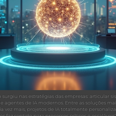
surgiu nas estratégias das empresas: articular s
de agentes de IA modernos. Entre as soluções ma
ada vez mais, projetos de IA totalmente personal
s faz sentido para processos críticos e escalávei