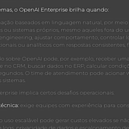
emas, o OpenAI Enterprise brilha quando:
mação baseados em linguagem natural, por meio de
 ou sistemas próprios, mesmo aqueles fora do un
gineering, ajustar comportamento, controlar lo
onais ou analíticos com respostas consistentes, 
do sobre OpenAI pode, por exemplo, receber uma 
nte no CRM, buscar dados no ERP, calcular condiç
segundos. O time de atendimento pode acionar w
 sistemas.
rprise implica certos desafios operacionais:
écnica:
exige equipes com experiência para constr
o uso escalável pode gerar custos elevados se não
re logs, privacidade de dados e escalonamento de