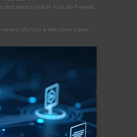
dos dados reside fora do firewall,
eparo técnico e decisões claras