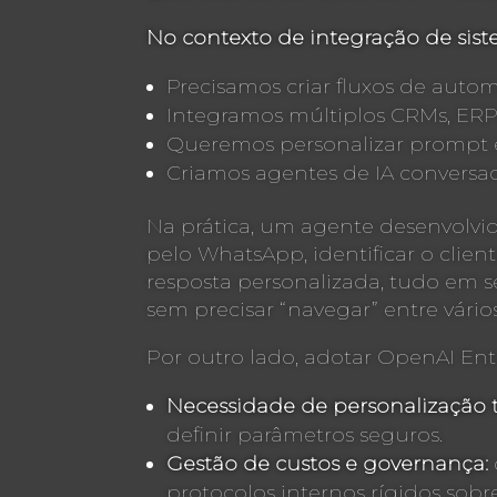
No contexto de integração de sist
Precisamos criar fluxos de auto
Integramos múltiplos CRMs, ERPs
Queremos personalizar prompt en
Criamos agentes de IA conversaci
Na prática, um agente desenvolvi
pelo WhatsApp, identificar o clie
resposta personalizada, tudo em 
sem precisar “navegar” entre vários
Por outro lado, adotar OpenAI Ente
Necessidade de personalização t
definir parâmetros seguros.
Gestão de custos e governança:
protocolos internos rígidos sob