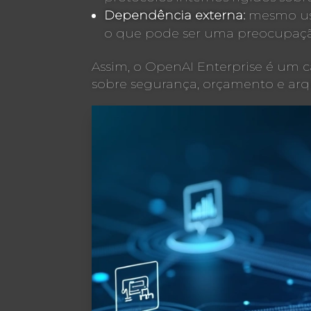
Dependência externa:
mesmo usan
o que pode ser uma preocupação
Assim, o OpenAI Enterprise é um 
sobre segurança, orçamento e arqu