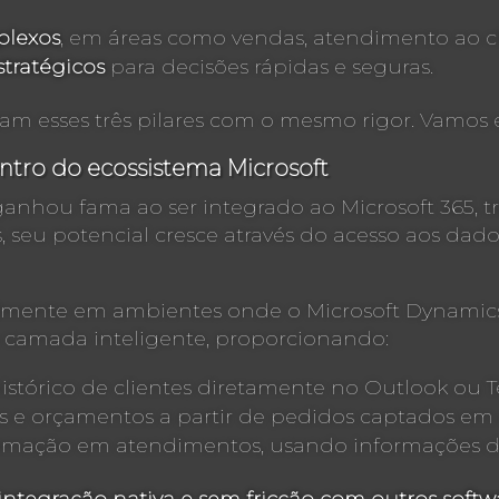
plexos
, em áreas como vendas, atendimento ao cli
stratégicos
para decisões rápidas e seguras.
am esses três pilares com o mesmo rigor. Vamos 
entro do ecossistema Microsoft
anhou fama ao ser integrado ao Microsoft 365, tr
, seu potencial cresce através do acesso aos dad
almente em ambientes onde o Microsoft Dynamics
 camada inteligente, proporcionando:
stórico de clientes diretamente no Outlook ou 
 e orçamentos a partir de pedidos captados em o
omação em atendimentos, usando informações do