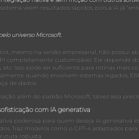
integração nativa e sem fricção com outros softwa
istema veem resultados rápidos, pois a IA já “ente
pelo universo Microsoft.
pilot, mesmo na versão empresarial, não possui a
 completamente customizável. Ele depende do 
, etc. Isso pode ser suficiente para rotinas mai
cialmente quando envolvem sistemas legados, ERPs
ça de dados.
ão além do padrão Microsoft, talvez seja precis
sofisticação com IA generativa
tiva poderosa para quem deseja IA generativa es
dos. Traz modelos como o GPT-4 adaptados para
rutura robusta.