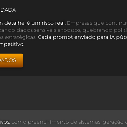
INDADA
m detalhe, é um risco real.
Empresas que continua
ixando dados sensíveis expostos, quebrando políti
estratégicas.
Cada prompt enviado para IA púb
mpetitivo.
DADOS
ivos
, como preenchimento de sistemas, geração de