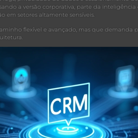
do a versão corporativa, parte da inteligência e 
 em setores altamente sensíveis.
caminho flexível e avançado, mas que demanda pr
itetura.