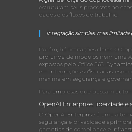
A grande força do Copilot está na 
estruturam seus processos no ecoss
dados e os fluxos de trabalho.
Integração simples, mas limitada 
Porém, há limitações claras. O Co
profunda de modelos nem uma API
expostos pelo Office 365, Dynamics
em integrações sofisticadas, espe
máxima em segurança e governan
Para empresas que buscam automaç
OpenAI Enterprise: liberdade e 
O OpenAI Enterprise é uma alterna
segurança e privacidade aprimora
garantias de compliance e infraest