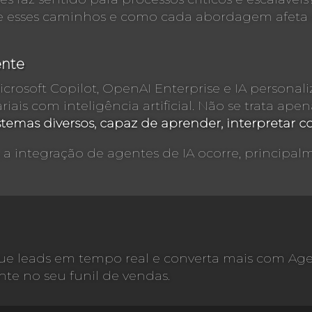
tre esses caminhos e como cada abordagem afeta 
ente
rosoft Copilot, OpenAI Enterprise e IA personali
riais com inteligência artificial. Não se trata ap
stemas diversos, capaz de aprender, interpretar c
a integração de agentes de IA ocorre, principalme
ique leads em tempo real e converta mais com Ag
te no seu funil de vendas.