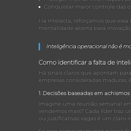
Conquistar maior controle das op
Na Intelecta, reforçamos que ess
mentalidade aberta para inovação
Inteligência operacional não é mod
Como identificar a falta de inte
Há sinais claros que apontam para
empresas consideradas maduras, 
1. Decisões baseadas em achismo
Imagine uma reunião semanal em 
vendemos mais? Cada líder traz u
ou justificativas vagas é um claro 