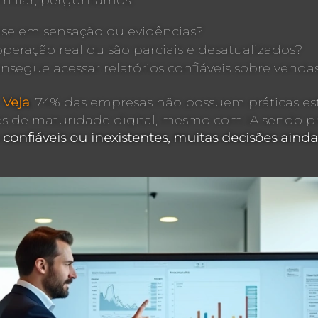
iliar, perguntamos:
se em sensação ou evidências?
peração real ou são parciais e desatualizados?
egue acessar relatórios confiáveis sobre vend
a
Veja
, 74% das empresas não possuem práticas est
es de maturidade digital, mesmo com IA sendo pr
onfiáveis ou inexistentes, muitas decisões aind