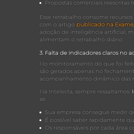
Propostas comerciais reescritas
Esse retrabalho consome recursos
com o artigo
publicado na Exame
adoção de inteligência artificial,
alimentam o retrabalho diário.
3. Falta de indicadores claros n
No monitoramento do que foi feito
são gerados apenas no fechamento do
acompanhamento dinâmico das rot
Na Intelecta, sempre ressaltamos:
se:
Sua empresa consegue medir qua
É possível saber rapidamente q
Os responsáveis por cada área c