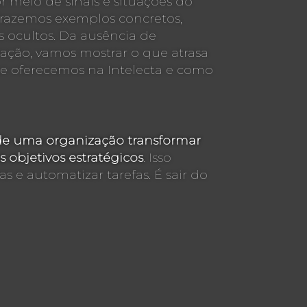
r meio de sinais e situações do
 Trazemos exemplos concretos,
s ocultos. Da ausência de
ação, vamos mostrar o que atrasa
e oferecemos na Intelecta e como
 de uma organização transformar
 objetivos estratégicos
. Isso
s e automatizar tarefas. É sair do