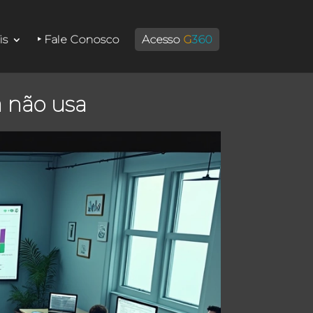
is
‣ Fale Conosco
Acesso
G
360
a não usa