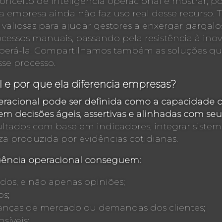
onceito de inteligência operacional e mostrar, po
ua empresa ainda não faz uso real desse recurso.
 valiosas para ajudar gestores a enxergar gargalo
essos manuais, passando pela resistência à inov
uperá-la. Compartilhamos também as soluções qu
sse processo.
l e por que ela diferencia empresas?
peracional pode ser definida como a capacidade
m decisões ágeis, assertivas e alinhadas com seus
sultados com base em indicadores, integrar sistema
eza produzida por evidências cotidianas.
gência operacional conseguem:
os, e não apenas opiniões;
os;
nças de mercado ou demandas dos clientes;
síveis;