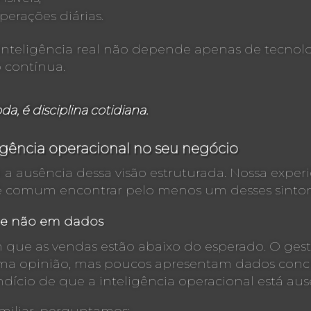
erações diárias.
a inteligência real não depende apenas de tecn
 contínua.
a, é disciplina cotidiana.
ligência operacional no seu negócio
 a ausência dessa visão estruturada. Nossa exp
é comum encontrar pelo menos um desses sinto
s e não em dados
que as vendas estão abaixo do esperado. O gest
ma opinião, mas poucos apresentam dados concre
indício de que a inteligência operacional está aus