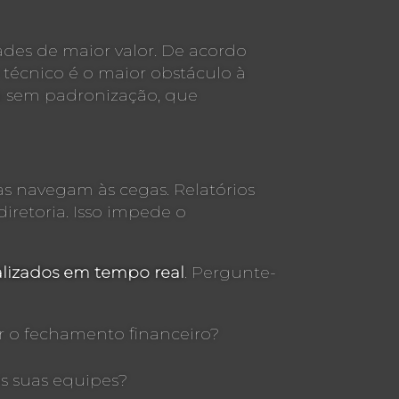
des de maior valor. De acordo
 técnico é o maior obstáculo à
ina sem padronização, que
s navegam às cegas. Relatórios
diretoria. Isso impede o
ualizados em tempo real
. Pergunte-
r o fechamento financeiro?
s suas equipes?