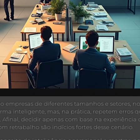
 empresas de diferentes tamanhos e setores, n
rma inteligente, mas, na prática, repetem erros
Afinal, decidir apenas com base na experiência ou
m retrabalho são indícios fortes desse cenário.