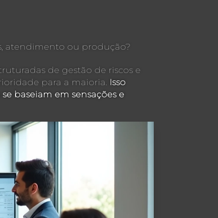
as, atendimento ou produção?
ruturadas de gestão de riscos e
ioridade para a maioria.
Isso
a se baseiam em sensações e