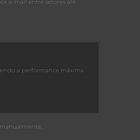
r e-mail entre setores até
antendo a performance máxima
RP manualmente;