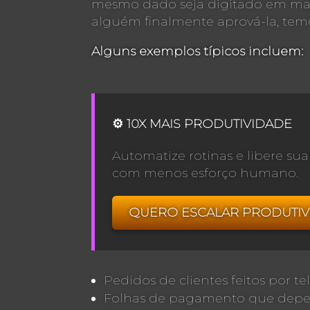
mesmo dado seja digitado em mais
alguém finalmente aprová-la, temo
Alguns exemplos típicos incluem:
⚙️ 10X MAIS PRODUTIVIDADE
Automatize rotinas e libere s
com menos esforço humano.
QUERO ESCALAR PRODUTIV
Pedidos de clientes feitos por 
Folhas de pagamento que depen