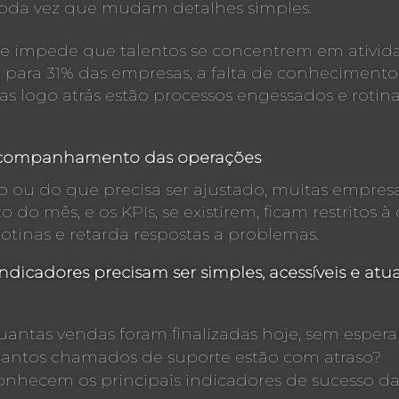
 toda vez que mudam detalhes simples.
 e impede que talentos se concentrem em ativida
, para 31% das empresas, a falta de conhecimento
 mas logo atrás estão processos engessados e rot
o acompanhamento das operações
 ou do que precisa ser ajustado, muitas empresa
 mês, e os KPIs, se existirem, ficam restritos à 
inas e retarda respostas a problemas.
Indicadores precisam ser simples, acessíveis e at
ntas vendas foram finalizadas hoje, sem espera
uantos chamados de suporte estão com atraso?
onhecem os principais indicadores de sucesso da