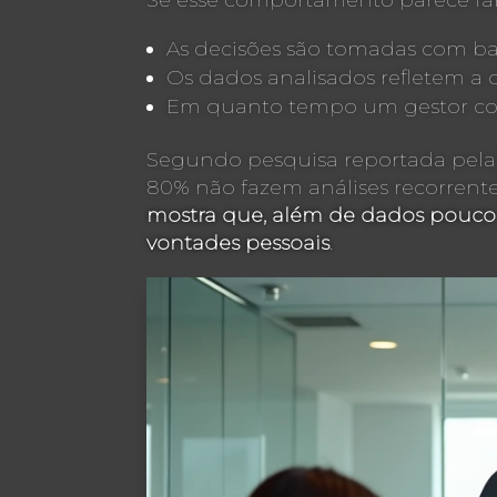
Se esse comportamento parece fam
As decisões são tomadas com ba
Os dados analisados refletem a o
Em quanto tempo um gestor cons
Segundo pesquisa reportada pel
80% não fazem análises recorrent
mostra que, além de dados pouco c
vontades pessoais
.