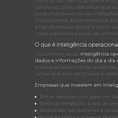
Neste artigo, vamos apresentar o c
cotidiano, como identificar que s
perguntas provocativas e reflexões
indicadores à dependência de proc
a transformação digital e como s
nossa experiência pode ser útil ne
O que é inteligência operaciona
No contexto atual,
inteligência o
dados e informações do dia a dia e
envolve analisar rotinas, medir re
“achar que está certo” para a cert
Empresas que investem em inteli
Tomar decisões com base em dad
Eliminar retrabalho e reduzir err
Responder rapidamente a muda
Proteger melhor informações sen