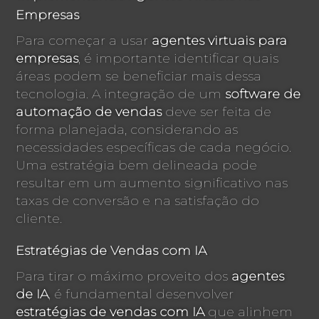
Empresas
Para começar a usar
agentes virtuais para
empresas
, é importante identificar quais
áreas podem se beneficiar mais dessa
tecnologia. A integração de um
software de
automação de vendas
deve ser feita de
forma planejada, considerando as
necessidades específicas de cada negócio.
Uma estratégia bem delineada pode
resultar em um aumento significativo nas
taxas de conversão e na satisfação do
cliente.
Estratégias de Vendas com IA
Para tirar o máximo proveito dos
agentes
de IA
, é fundamental desenvolver
estratégias de vendas com IA
que alinhem