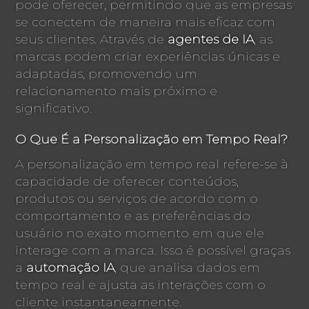
pode oferecer, permitindo que as empresas
se conectem de maneira mais eficaz com
seus clientes. Através de
agentes de IA
, as
marcas podem criar experiências únicas e
adaptadas, promovendo um
relacionamento mais próximo e
significativo.
O Que É a Personalização em Tempo Real?
A personalização em tempo real refere-se à
capacidade de oferecer conteúdos,
produtos ou serviços de acordo com o
comportamento e as preferências do
usuário no exato momento em que ele
interage com a marca. Isso é possível graças
a
automação IA
, que analisa dados em
tempo real e ajusta as interações com o
cliente instantaneamente.