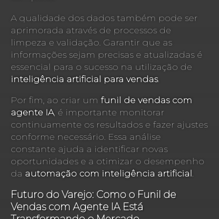
A qualidade dos dados também pode ser
aprimorada através de processos de
limpeza e validação. Garantir que as
informações sejam precisas e atualizadas é
essencial para o sucesso na utilização de
inteligência artificial para vendas
.
Por fim, ao criar um
funil de vendas com
agente IA
, é importante monitorar
continuamente os resultados e fazer ajustes
conforme necessário. Essa análise
constante ajuda a identificar novas
oportunidades e a otimizar o desempenho
da
automação com inteligência artificial
.
Futuro do Varejo: Como o Funil de
Vendas com Agente IA Está