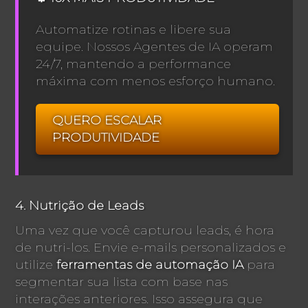
Automatize rotinas e libere sua
equipe. Nossos Agentes de IA operam
24/7, mantendo a performance
máxima com menos esforço humano.
QUERO ESCALAR
PRODUTIVIDADE
4. Nutrição de Leads
Uma vez que você capturou leads, é hora
de nutri-los. Envie e-mails personalizados e
utilize
ferramentas de automação IA
para
segmentar sua lista com base nas
interações anteriores. Isso assegura que