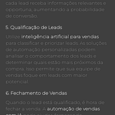
cada lead receba informações relevantes e
opportuna, aumentando a probabilidade
de conversão.
5. Qualificação de Leads
Utilize
inteligência artificial para vendas
para classificar e priorizar leads. As soluções
de automação personalizadas podem
analisar o comportamento dos leads e
determinar quais estão mais próximos da
compra. Isso permite que sua equipe de
vendas foque em leads com maior
potencial.
6. Fechamento de Vendas
Quando o lead está qualificado, é hora de
fechar a venda. A
automação de vendas