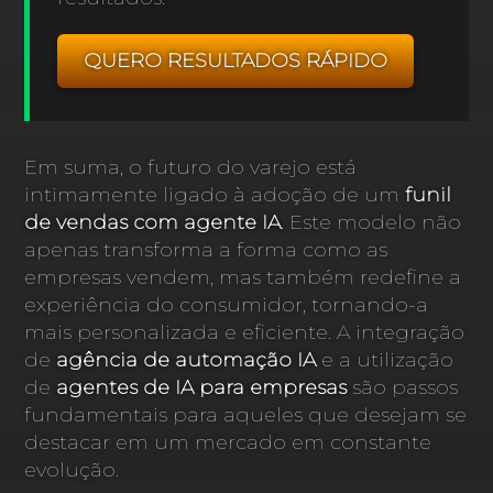
QUERO RESULTADOS RÁPIDO
Em suma, o futuro do varejo está
intimamente ligado à adoção de um
funil
de vendas com agente IA
. Este modelo não
apenas transforma a forma como as
empresas vendem, mas também redefine a
experiência do consumidor, tornando-a
mais personalizada e eficiente. A integração
de
agência de automação IA
e a utilização
de
agentes de IA para empresas
são passos
fundamentais para aqueles que desejam se
destacar em um mercado em constante
evolução.