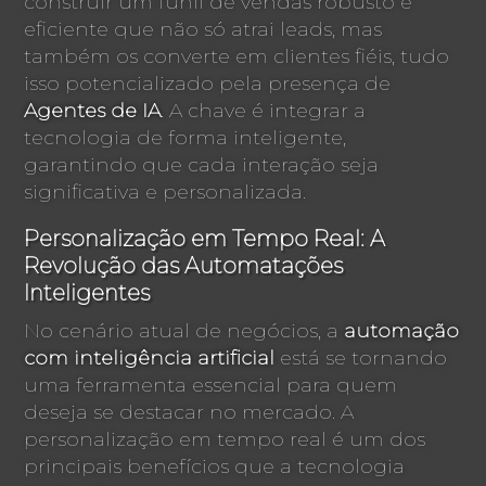
construir um funil de vendas robusto e
eficiente que não só atrai leads, mas
também os converte em clientes fiéis, tudo
isso potencializado pela presença de
Agentes de IA
. A chave é integrar a
tecnologia de forma inteligente,
garantindo que cada interação seja
significativa e personalizada.
Personalização em Tempo Real: A
Revolução das Automatações
Inteligentes
No cenário atual de negócios, a
automação
com inteligência artificial
está se tornando
uma ferramenta essencial para quem
deseja se destacar no mercado. A
personalização em tempo real é um dos
principais benefícios que a tecnologia