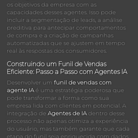
os objetivos da empresa com as
capacidades desses agentes. Isso pode
incluir a segmentação de leads, a análise
preditiva para antecipar comportamentos
de compra e a criação de campanhas
automatizadas que se ajustem em tempo
real às respostas dos consumidores.
Construindo um Funil de Vendas
Eficiente: Passo a Passo com Agentes IA
Desenvolver um
funil de vendas com
agente IA
é uma estratégia poderosa que
pode transformar a forma como sua
empresa lida com clientes em potencial. A
integração de
Agentes de IA
dentro desse
processo não apenas otimiza a experiência
do usuário, mas também garante que cada
etapa do funil seja enriquecida com dados