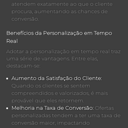
atendem exatamente ao que o cliente
procura, aumentando as chances de
conversão.
Benefícios da Personalização em Tempo
Real
Adotar a personalização em tempo real traz
uma série de vantagens. Entre elas,
destacam-se:
Aumento da Satisfação do Cliente:
Quando os clientes se sentem
compreendidos e valorizados, é mais
provável que eles retornem.
Melhoria na Taxa de Conversão:
Ofertas
personalizadas tendem a ter uma taxa de
conversão maior, impactando