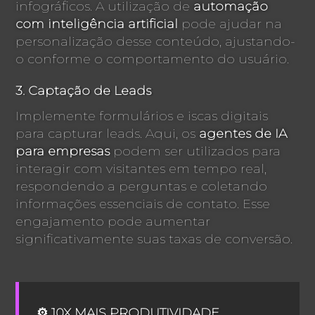
infográficos. A utilização de
automação
com inteligência artificial
pode ajudar na
personalização desse conteúdo, ajustando-
o conforme o comportamento do usuário.
3. Captação de Leads
Implemente formulários e iscas digitais
para capturar leads. Aqui, os
agentes de IA
para empresas
podem ser utilizados para
interagir com visitantes em tempo real,
respondendo a perguntas e coletando
informações essenciais de contato. Esse
engajamento pode aumentar
significativamente suas taxas de conversão.
⚙️ 10X MAIS PRODUTIVIDADE