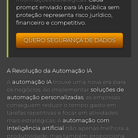
prompt enviado para IA pública sem
proteção representa risco jurídico,
financeiro e competitivo.
QUERO SEGURANÇA DE DADOS
A Revolução da Automação IA
A
automação IA
trouxe uma nova era para
os negócios. Ao implementar
soluções de
automação personalizadas
, as empresas
conseguem reduzir o tempo gasto em
tarefas repetitivas e focar em atividades
mais estratégicas. A
automação com
inteligência artificial
não apenas melhora a
produtividade, mas também proporciona