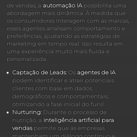
de vendas, a
automação IA
possibilita uma
abordagem mais dinâmica. À medida que
os consumidores interagem com as marcas,
esses agentes analisam comportamento e
preferências, ajustando as estratégias de
marketing em tempo real. Isso resulta em
uma experiência muito mais fluida e
personalizada.
Captação de Leads:
Os
agentes de IA
podem identificar e atrair potenciais
clientes com base em dados
demográficos e comportamentais,
otimizando a fase inicial do funil.
Nurturing:
Durante o processo de
nutrição, a
inteligência artificial para
vendas
permite que as empresas
mantenham um diálogo contínuo e