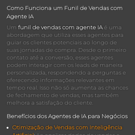
Como Funciona um Funil de Vendas com
Agente IA
Um
funil de vendas com agente IA
é uma
abordagem que utiliza esses agentes para
guiar os clientes potenciais ao longo de
suas jornadas de compra. Desde o primeiro
contato até a conversão, esses agentes
podem interagir com os leads de maneira
personalizada, respondendo a perguntas e
oferecendo informações relevantes em
tempo real. Isso não só aumenta as chances
de fechamento de vendas, mas também
melhora a satisfação do cliente.
Benefícios dos Agentes de IA para Negócios
Otimização de Vendas com Inteligência