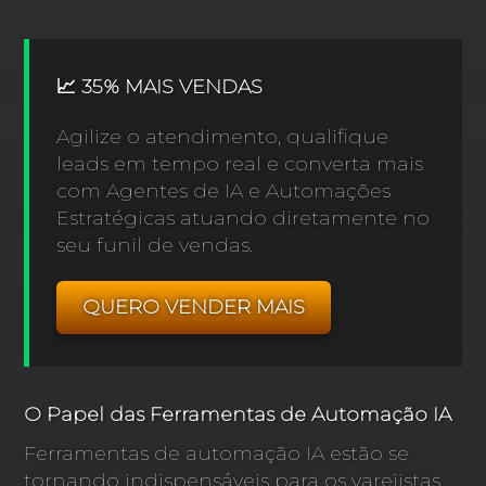
📈 35% MAIS VENDAS
Agilize o atendimento, qualifique
leads em tempo real e converta mais
com Agentes de IA e Automações
Estratégicas atuando diretamente no
seu funil de vendas.
QUERO VENDER MAIS
O Papel das Ferramentas de Automação IA
Ferramentas de automação IA estão se
tornando indispensáveis para os varejistas.