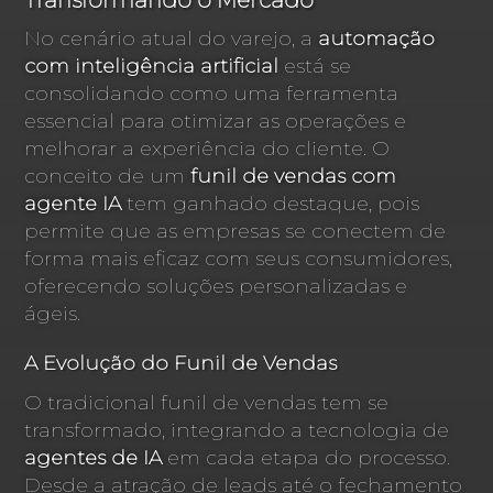
Transformando o Mercado
No cenário atual do varejo, a
automação
com inteligência artificial
está se
consolidando como uma ferramenta
essencial para otimizar as operações e
melhorar a experiência do cliente. O
conceito de um
funil de vendas com
agente IA
tem ganhado destaque, pois
permite que as empresas se conectem de
forma mais eficaz com seus consumidores,
oferecendo soluções personalizadas e
ágeis.
A Evolução do Funil de Vendas
O tradicional funil de vendas tem se
transformado, integrando a tecnologia de
agentes de IA
em cada etapa do processo.
Desde a atração de leads até o fechamento