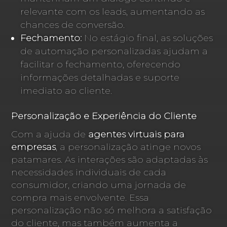
relevante com os leads, aumentando as
chances de conversão.
Fechamento:
No estágio final, as soluções
de automação personalizadas ajudam a
facilitar o fechamento, oferecendo
informações detalhadas e suporte
imediato ao cliente.
Personalização e Experiência do Cliente
Com a ajuda de
agentes virtuais para
empresas
, a personalização atinge novos
patamares. As interações são adaptadas às
necessidades individuais de cada
consumidor, criando uma jornada de
compra mais envolvente. Essa
personalização não só melhora a satisfação
do cliente, mas também aumenta a