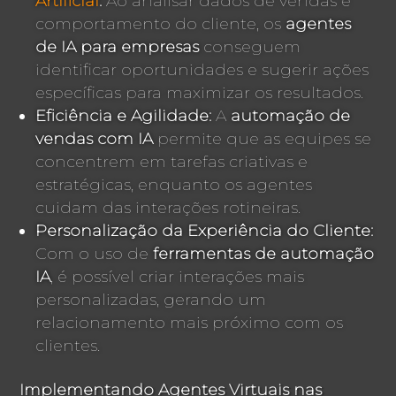
Artificial
:
Ao analisar dados de vendas e
comportamento do cliente, os
agentes
de IA para empresas
conseguem
identificar oportunidades e sugerir ações
específicas para maximizar os resultados.
Eficiência e Agilidade:
A
automação de
vendas com IA
permite que as equipes se
concentrem em tarefas criativas e
estratégicas, enquanto os agentes
cuidam das interações rotineiras.
Personalização da Experiência do Cliente:
Com o uso de
ferramentas de automação
IA
, é possível criar interações mais
personalizadas, gerando um
relacionamento mais próximo com os
clientes.
Implementando Agentes Virtuais nas