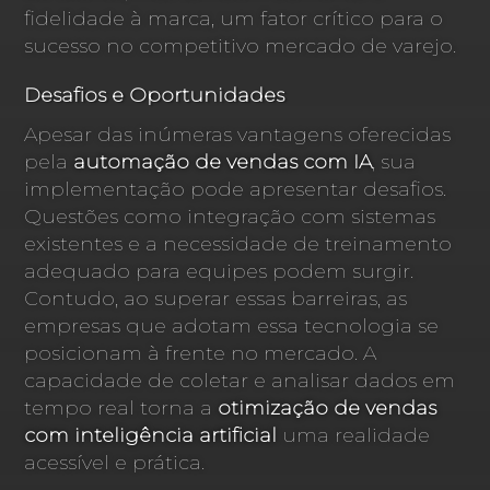
fidelidade à marca, um fator crítico para o
sucesso no competitivo mercado de varejo.
Desafios e Oportunidades
Apesar das inúmeras vantagens oferecidas
pela
automação de vendas com IA
, sua
implementação pode apresentar desafios.
Questões como integração com sistemas
existentes e a necessidade de treinamento
adequado para equipes podem surgir.
Contudo, ao superar essas barreiras, as
empresas que adotam essa tecnologia se
posicionam à frente no mercado. A
capacidade de coletar e analisar dados em
tempo real torna a
otimização de vendas
com inteligência artificial
uma realidade
acessível e prática.