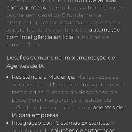
respeito à criação de um
funil de vendas
com agente IA
. Contudo, essa transição não
ocorre sem desafios. É fundamental
entender quais são essas barreiras e como
superá-las para garantir que a
automação
com inteligência artificial
funcione de
forma eficaz.
Desafios Comuns na Implementação de
Agentes de IA
Resistência à Mudança:
Muitas vezes, as
equipes têm dificuldade em aceitar novas
tecnologias. O medo do desconhecido
pode gerar insegurança e resistência,
dificultando a integração dos
agentes de
IA para empresas
.
Integração com Sistemas Existentes:
A
adaptação de
soluções de automação