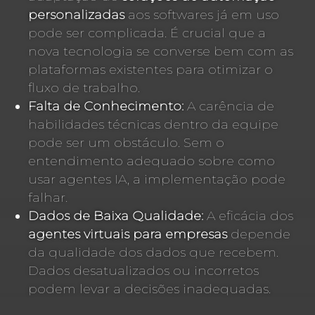
personalizadas
aos softwares já em uso
pode ser complicada. É crucial que a
nova tecnologia se converse bem com as
plataformas existentes para otimizar o
fluxo de trabalho.
Falta de Conhecimento:
A carência de
habilidades técnicas dentro da equipe
pode ser um obstáculo. Sem o
entendimento adequado sobre como
usar agentes IA, a implementação pode
falhar.
Dados de Baixa Qualidade:
A eficácia dos
agentes virtuais para empresas
depende
da qualidade dos dados que recebem.
Dados desatualizados ou incorretos
podem levar a decisões inadequadas.