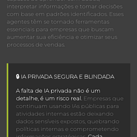
interpretar informações e tomar decisões
com base em padrões identificados. Esses
agentes têm se tornado ferramentas
essenciais para empresas que buscam
aumentar sua eficiência e otimizar seus
processos de vendas.
🔒 IA PRIVADA SEGURA E BLINDADA
A falta de IA privada não é um
detalhe, é um risco real.
Empresas que
continuam usando IAs públicas para
atividades internas estão deixando
dados sensíveis expostos, quebrando
políticas internas e comprometendo
informações estratégicas.
Cada