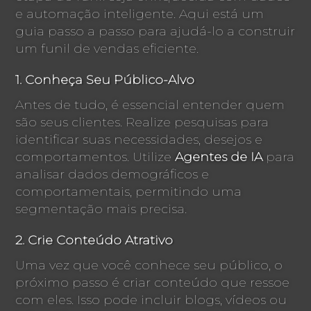
e automação inteligente. Aqui está um
guia passo a passo para ajudá-lo a construir
um funil de vendas eficiente.
1. Conheça Seu Público-Alvo
Antes de tudo, é essencial entender quem
são seus clientes. Realize pesquisas para
identificar suas necessidades, desejos e
comportamentos. Utilize
Agentes de IA
para
analisar dados demográficos e
comportamentais, permitindo uma
segmentação mais precisa.
2. Crie Conteúdo Atrativo
Uma vez que você conhece seu público, o
próximo passo é criar conteúdo que ressoe
com eles. Isso pode incluir blogs, vídeos ou