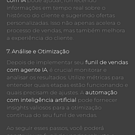
com IA
pode ajudar, fornecendo
informações em tempo real sobre o
histórico do cliente e sugerindo ofertas
personalizadas. Isso não apenas acelera o
processo de vendas, mas também melhora
a experiência do cliente.
7. Análise e Otimização
Depois de implementar seu
funil de vendas
com agente IA
, é crucial monitorar e
analisar os resultados. Utilize métricas para
entender quais etapas estão funcionando e
quais precisam de ajustes. A
automação
com inteligência artificial
pode fornecer
insights valiosos para a otimização
contínua do seu funil de vendas.
Ao seguir esses passos, você poderá