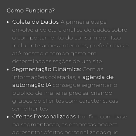
Como Funciona?
Coleta de Dados:
A primeira etapa
envolve a coleta e análise de dados sobre
o comportamento do consumidor. Isso
inclui interações anteriores, preferências e
até mesmo o tempo gasto em
determinadas seções de um site.
Segmentação Dinâmica:
Com as
informações coletadas, a
agência de
automação IA
consegue segmentar o
público de maneira precisa, criando
grupos de clientes com características
semelhantes.
Ofertas Personalizadas:
Por fim, com base
na segmentação, as empresas podem
apresentar ofertas personalizadas que