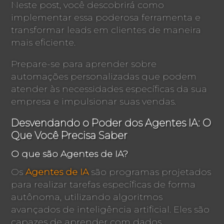
Neste post, você descobrirá como
implementar essa poderosa ferramenta e
transformar leads em clientes de maneira
mais eficiente.
Prepare-se para aprender sobre
automações personalizadas que podem
atender às necessidades específicas da sua
empresa e impulsionar suas vendas.
Desvendando o Poder dos Agentes IA: O
Que Você Precisa Saber
O que são Agentes de IA?
Os
Agentes de IA
são programas projetados
para realizar tarefas específicas de forma
autônoma, utilizando algoritmos
avançados de inteligência artificial. Eles são
capazes de aprender com dados,