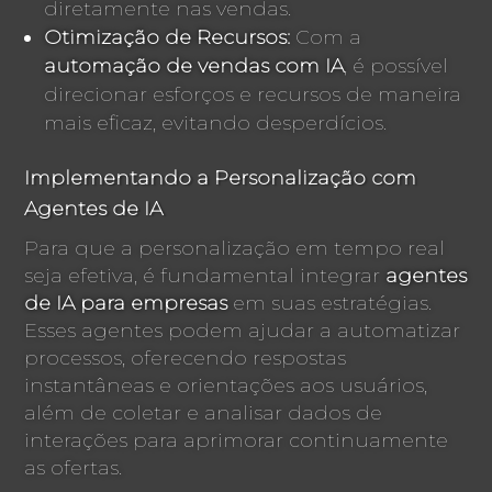
diretamente nas vendas.
Otimização de Recursos:
Com a
automação de vendas com IA
, é possível
direcionar esforços e recursos de maneira
mais eficaz, evitando desperdícios.
Implementando a Personalização com
Agentes de IA
Para que a personalização em tempo real
seja efetiva, é fundamental integrar
agentes
de IA para empresas
em suas estratégias.
Esses agentes podem ajudar a automatizar
processos, oferecendo respostas
instantâneas e orientações aos usuários,
além de coletar e analisar dados de
interações para aprimorar continuamente
as ofertas.