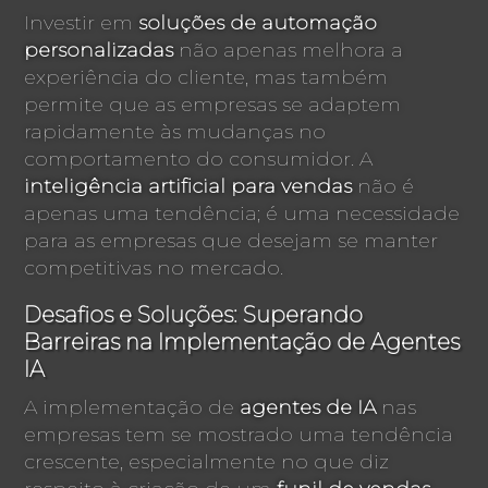
Investir em
soluções de automação
personalizadas
não apenas melhora a
experiência do cliente, mas também
permite que as empresas se adaptem
rapidamente às mudanças no
comportamento do consumidor. A
inteligência artificial para vendas
não é
apenas uma tendência; é uma necessidade
para as empresas que desejam se manter
competitivas no mercado.
Desafios e Soluções: Superando
Barreiras na Implementação de Agentes
IA
A implementação de
agentes de IA
nas
empresas tem se mostrado uma tendência
crescente, especialmente no que diz