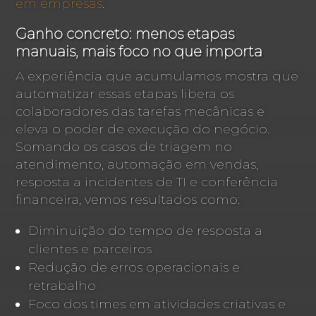
em empresas
.
Ganho concreto: menos etapas
manuais, mais foco no que importa
A experiência que acumulamos mostra que
automatizar essas etapas libera os
colaboradores das tarefas mecânicas e
eleva o poder de execução do negócio.
Somando os casos de triagem no
atendimento, automação em vendas,
resposta a incidentes de TI e conferência
financeira, vemos resultados como:
Diminuição do tempo de resposta a
clientes e parceiros
Redução de erros operacionais e
retrabalho
Foco dos times em atividades criativas e