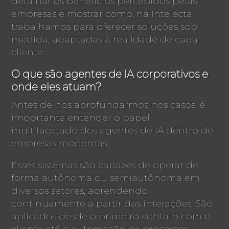
detalhar os benefícios percebidos pelas
empresas e mostrar como, na Intelecta,
trabalhamos para oferecer soluções sob
medida, adaptadas à realidade de cada
cliente.
O que são agentes de IA corporativos e
onde eles atuam?
Antes de nos aprofundarmos nos casos, é
importante entender o papel
multifacetado dos agentes de IA dentro de
empresas modernas.
Esses sistemas são capazes de operar de
forma autônoma ou semiautônoma em
diversos setores, aprendendo
continuamente a partir das interações. São
aplicados desde o primeiro contato com o
cliente até a automação de processos