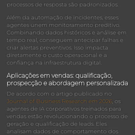
processos de resposta são padronizados.
Além da automação de incidentes, esses
agentes unem monitoramento preditivo.
Combinando dados históricos e análise em
tempo real, conseguem antecipar falhas e
criar alertas preventivos. Isso impacta
diretamente o custo operacional e a
confiança na infraestrutura digital.
Aplicações em vendas: qualificação,
prospecção e abordagem personalizada
De acordo com o artigo publicado no
Journal of Business Research em 2026
, os
agentes de IA corporativos treinados para
vendas estão revolucionando o processo de
geração e qualificação de leads. Eles
analisam dados de comportamento dos