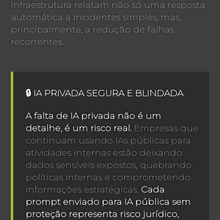
infraestrutura relatam não só uma resposta
automática a incidentes simples, mas,
principalmente, a redução de falhas
recorrentes.
🔒 IA PRIVADA SEGURA E BLINDADA
A falta de IA privada não é um
detalhe, é um risco real.
Empresas que
continuam usando IAs públicas para
atividades internas estão deixando
dados sensíveis expostos, quebrando
políticas internas e comprometendo
informações estratégicas.
Cada
prompt enviado para IA pública sem
proteção representa risco jurídico,