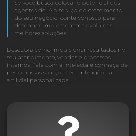
Se você busca colocar o potencial dos
agentes de IA a serviço do crescimento
do seu negócio, conte conosco para
desenhar, implementar e evoluir as
melhores soluções.
Descubra como impulsionar resultados no
seu atendimento, vendas e processos
internos. Fale com a Intelecta e conheça de
perto nossas soluções em inteligência
artificial personalizada.
