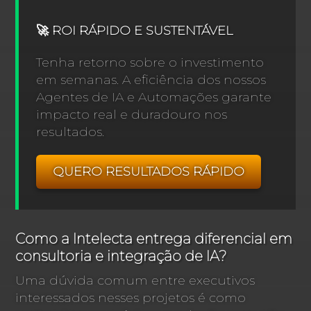
🚀 ROI RÁPIDO E SUSTENTÁVEL
Tenha retorno sobre o investimento
em semanas. A eficiência dos nossos
Agentes de IA e Automações garante
impacto real e duradouro nos
resultados.
QUERO RESULTADOS RÁPIDO
Como a Intelecta entrega diferencial em
consultoria e integração de IA?
Uma dúvida comum entre executivos
interessados nesses projetos é como