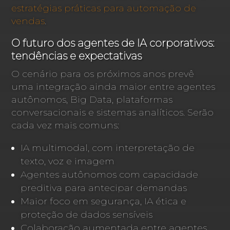
estratégias práticas para automação de
vendas
.
O futuro dos agentes de IA corporativos:
tendências e expectativas
O cenário para os próximos anos prevê
uma integração ainda maior entre agentes
autônomos, Big Data, plataformas
conversacionais e sistemas analíticos. Serão
cada vez mais comuns:
IA multimodal, com interpretação de
texto, voz e imagem
Agentes autônomos com capacidade
preditiva para antecipar demandas
Maior foco em segurança, IA ética e
proteção de dados sensíveis
Colaboração aumentada entre agentes