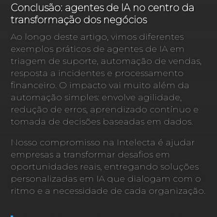
Conclusão: agentes de IA no centro da
transformação dos negócios
Ao longo deste artigo, vimos diferentes
exemplos práticos de agentes de IA em
triagem de suporte, automação de vendas,
resposta a incidentes e processamento
financeiro. O impacto vai muito além da
automação simples: envolve agilidade,
redução de erros, aprendizado contínuo e
tomada de decisões baseadas em dados.
Nosso compromisso na Intelecta é ajudar
empresas a transformar desafios em
oportunidades reais, entregando soluções
personalizadas em IA que dialogam com o
ritmo e a necessidade de cada organização.