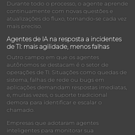
Durante todo o processo, o agente aprende
continuamente com novas questões e
atualizações do fluxo, tornando-se cada vez
mais preciso.
Agentes de IA na resposta a incidentes
de TI: mais agilidade, menos falhas
Outro campo em que os agentes
autônomos se destacam é o setor de
operações de TI. Situações como quedas de
sistema, falhas de rede ou bugs em
aplicações demandam respostas imediatas,
e, muitas vezes, o suporte tradicional
demora para identificar e escalar o
chamado.
Empresas que adotaram agentes
inteligentes para monitorar sua