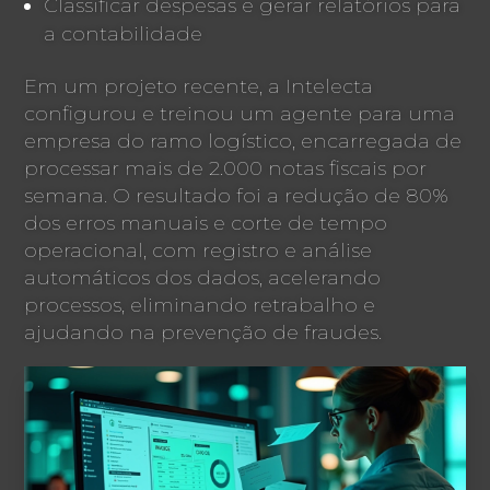
Classificar despesas e gerar relatórios para
a contabilidade
Em um projeto recente, a Intelecta
configurou e treinou um agente para uma
empresa do ramo logístico, encarregada de
processar mais de 2.000 notas fiscais por
semana. O resultado foi a redução de 80%
dos erros manuais e corte de tempo
operacional, com registro e análise
automáticos dos dados, acelerando
processos, eliminando retrabalho e
ajudando na prevenção de fraudes.