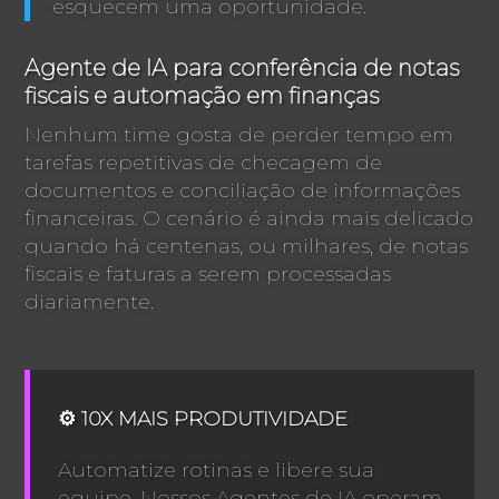
esquecem uma oportunidade.
Agente de IA para conferência de notas
fiscais e automação em finanças
Nenhum time gosta de perder tempo em
tarefas repetitivas de checagem de
documentos e conciliação de informações
financeiras. O cenário é ainda mais delicado
quando há centenas, ou milhares, de notas
fiscais e faturas a serem processadas
diariamente.
⚙️ 10X MAIS PRODUTIVIDADE
Automatize rotinas e libere sua
equipe. Nossos Agentes de IA operam