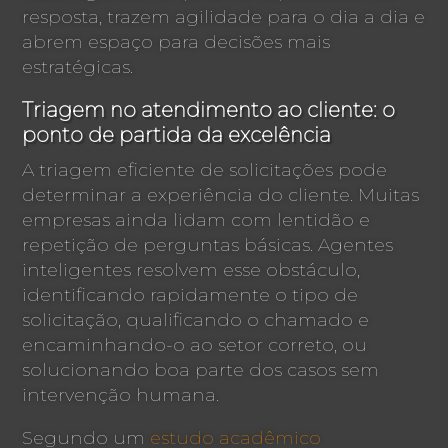
resposta, trazem agilidade para o dia a dia e
abrem espaço para decisões mais
estratégicas.
Triagem no atendimento ao cliente: o
ponto de partida da excelência
A triagem eficiente de solicitações pode
determinar a experiência do cliente. Muitas
empresas ainda lidam com lentidão e
repetição de perguntas básicas. Agentes
inteligentes resolvem esse obstáculo,
identificando rapidamente o tipo de
solicitação, qualificando o chamado e
encaminhando-o ao setor correto, ou
solucionando boa parte dos casos sem
intervenção humana.
Segundo um
estudo acadêmico