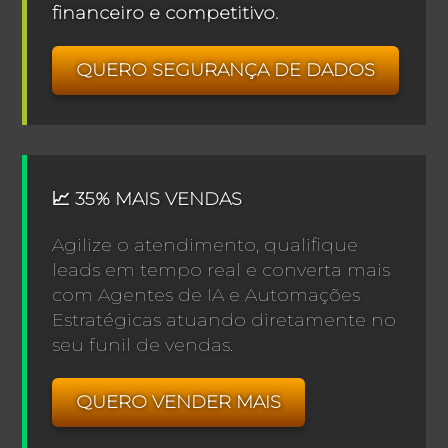
financeiro e competitivo.
QUERO SEGURANÇA DE DADOS
📈 35% MAIS VENDAS
Agilize o atendimento, qualifique
leads em tempo real e converta mais
com Agentes de IA e Automações
Estratégicas atuando diretamente no
seu funil de vendas.
QUERO VENDER MAIS