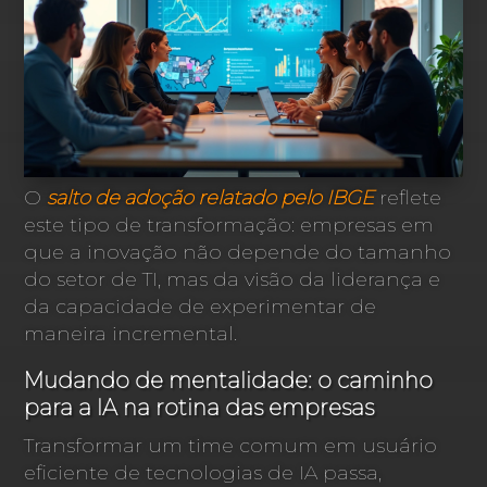
O
salto de adoção relatado pelo IBGE
reflete
este tipo de transformação: empresas em
que a inovação não depende do tamanho
do setor de TI, mas da visão da liderança e
da capacidade de experimentar de
maneira incremental.
Mudando de mentalidade: o caminho
para a IA na rotina das empresas
Transformar um time comum em usuário
eficiente de tecnologias de IA passa,