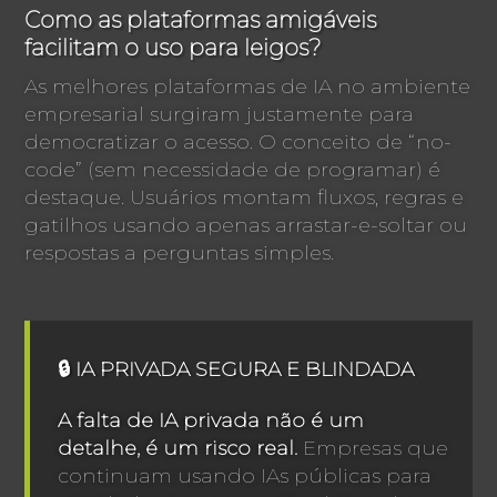
Como as plataformas amigáveis
facilitam o uso para leigos?
As melhores plataformas de IA no ambiente
empresarial surgiram justamente para
democratizar o acesso. O conceito de “no-
code” (sem necessidade de programar) é
destaque. Usuários montam fluxos, regras e
gatilhos usando apenas arrastar-e-soltar ou
respostas a perguntas simples.
🔒 IA PRIVADA SEGURA E BLINDADA
A falta de IA privada não é um
detalhe, é um risco real.
Empresas que
continuam usando IAs públicas para