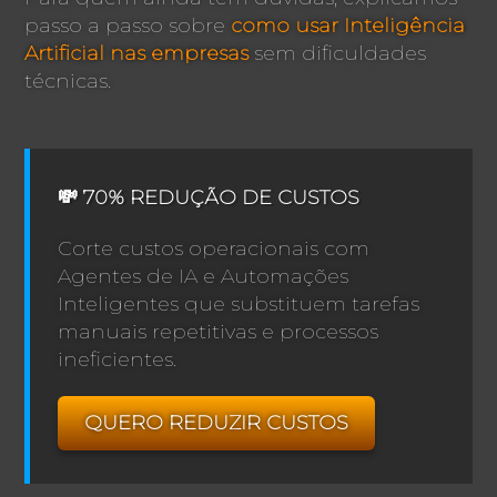
passo a passo sobre
como usar Inteligência
Artificial nas empresas
sem dificuldades
técnicas.
💸 70% REDUÇÃO DE CUSTOS
Corte custos operacionais com
Agentes de IA e Automações
Inteligentes que substituem tarefas
manuais repetitivas e processos
ineficientes.
QUERO REDUZIR CUSTOS