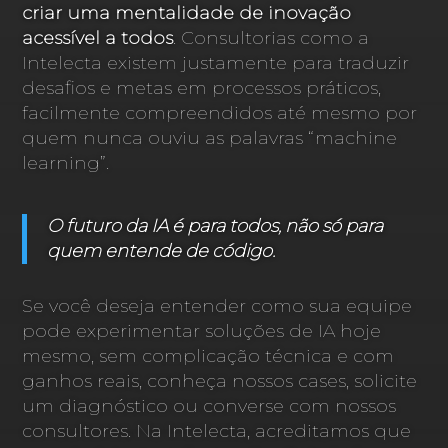
criar uma mentalidade de inovação
acessível a todos
. Consultorias como a
Intelecta existem justamente para traduzir
desafios e metas em processos práticos,
facilmente compreendidos até mesmo por
quem nunca ouviu as palavras “machine
learning”.
O futuro da IA é para todos, não só para
quem entende de código.
Se você deseja entender como sua equipe
pode experimentar soluções de IA hoje
mesmo, sem complicação técnica e com
ganhos reais, conheça nossos cases, solicite
um diagnóstico ou converse com nossos
consultores. Na Intelecta, acreditamos que