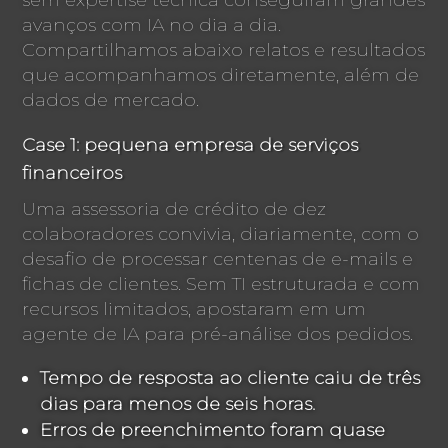
avanços com IA no dia a dia.
Compartilhamos abaixo relatos e resultados
que acompanhamos diretamente, além de
dados de mercado.
Case 1: pequena empresa de serviços
financeiros
Uma assessoria de crédito de dez
colaboradores convivia, diariamente, com o
desafio de processar centenas de e-mails e
fichas de clientes. Sem TI estruturada e com
recursos limitados, apostaram em um
agente de IA para pré-análise dos pedidos.
Tempo de resposta ao cliente caiu de três
dias para menos de seis horas.
Erros de preenchimento foram quase