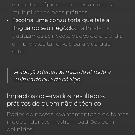
encontros rápidos internos ajudam a
multiplicar as boas práticas.
Escolha uma consultoria que fale a
língua do seu negócio:
na Intelecta,
traduzimos as necessidades do dia a dia
em projetos tangíveis para qualquer
setor.
A adoção depende mais de atitude e
cultura do que de código.
Impactos observados: resultados
práticos de quem não é técnico
Dados de nossos levantamentos e de fontes
independentes mostram padrões bem
definidos: