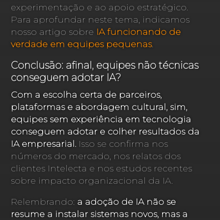
experimentação e ao apoio estratégico.
Para aprofundar neste tema, indicamos
nosso artigo sobre
IA funcionando de
verdade em equipes pequenas
.
Conclusão: afinal, equipes não técnicas
conseguem adotar IA?
Com a escolha certa de parceiros,
plataformas e abordagem cultural, sim,
equipes sem experiência em tecnologia
conseguem adotar e colher resultados da
IA empresarial.
Isso se confirma nos
números do mercado, nos relatos dos
clientes Intelecta e nos estudos recentes
sobre impacto organizacional da IA.
Relembrando:
a adoção de IA não se
resume a instalar sistemas novos, mas a