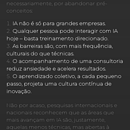
necessariamente, por abandonar pré-
conceitos:
IA não é só para grandes empresas.
Qualquer pessoa pode interagir com IA
hoje – basta treinamento direcionado.
As barreiras são, com mais frequência,
culturais do que técnicas.
O acompanhamento de uma consultoria
reduz ansiedade e acelera resultados.
O aprendizado coletivo, a cada pequeno
passo, projeta uma cultura contínua de
inovação.
Não por acaso, pesquisas internacionais e
nacionais reconhecem que as áreas que
mais avançam em IA são, justamente,
aquelas menos técnicas, mas abertas à