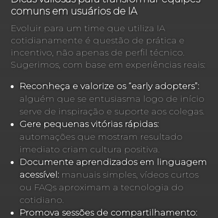
comuns em usuários de IA
Evoluir para um time que utiliza IA
cotidianamente é questão de prática e
incentivo, não apenas de perfil técnico.
Sugerimos, com base em experiências reais:
Reconheça e valorize os “early adopters”:
alguém que se entusiasma logo de início
serve de inspiração e suporte aos colegas.
Gere pequenas vitórias rápidas:
automações que mostram resultado
imediato criam cultura positiva.
Documente aprendizados em linguagem
acessível:
manuais simples, vídeos curtos
ou FAQs aproximam a tecnologia do
cotidiano.
Promova sessões de compartilhamento: