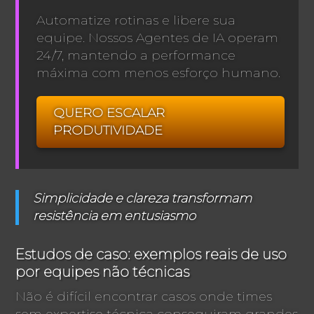
Automatize rotinas e libere sua
equipe. Nossos Agentes de IA operam
24/7, mantendo a performance
máxima com menos esforço humano.
QUERO ESCALAR
PRODUTIVIDADE
Simplicidade e clareza transformam
resistência em entusiasmo
Estudos de caso: exemplos reais de uso
por equipes não técnicas
Não é difícil encontrar casos onde times
sem expertise técnica conseguiram grandes