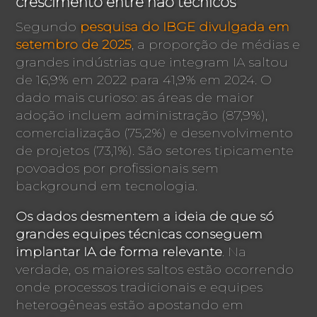
crescimento entre não técnicos
Segundo
pesquisa do IBGE divulgada em
setembro de 2025
, a proporção de médias e
grandes indústrias que integram IA saltou
de 16,9% em 2022 para 41,9% em 2024. O
dado mais curioso: as áreas de maior
adoção incluem administração (87,9%),
comercialização (75,2%) e desenvolvimento
de projetos (73,1%). São setores tipicamente
povoados por profissionais sem
background em tecnologia.
Os dados desmentem a ideia de que só
grandes equipes técnicas conseguem
implantar IA de forma relevante
. Na
verdade, os maiores saltos estão ocorrendo
onde processos tradicionais e equipes
heterogêneas estão apostando em