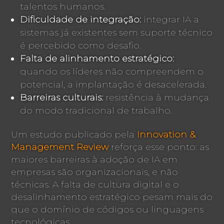
talentos humanos.
Dificuldade de integração:
integrar IA a
sistemas já existentes sem suporte técnico
é percebido como desafio.
Falta de alinhamento estratégico:
quando os líderes não compreendem o
potencial, a implantação é desacelerada.
Barreiras culturais:
resistência à mudança
do modo tradicional de trabalho.
Um estudo publicado pela
Innovation &
Management Review
reforça esse ponto: as
maiores barreiras à adoção de IA em
empresas são organizacionais, e não
técnicas. A falta de cultura digital e o
desalinhamento estratégico pesam mais do
que o domínio de códigos ou linguagens
tecnológicas.