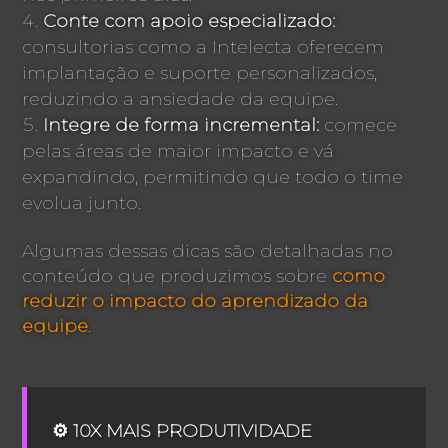
Conte com apoio especializado:
consultorias como a Intelecta oferecem
implantação e suporte personalizados,
reduzindo a ansiedade da equipe.
Integre de forma incremental:
comece
pelas áreas de maior impacto e vá
expandindo, permitindo que todo o time
evolua junto.
Algumas dessas dicas são detalhadas no
conteúdo que produzimos sobre
como
reduzir o impacto do aprendizado da
equipe
.
⚙️ 10X MAIS PRODUTIVIDADE