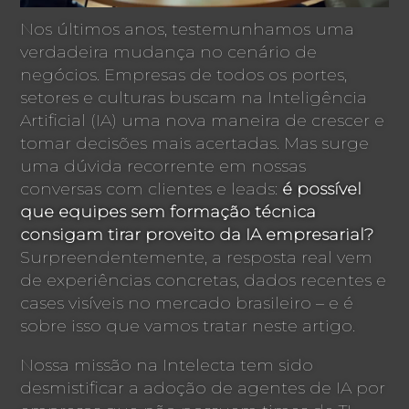
Nos últimos anos, testemunhamos uma
verdadeira mudança no cenário de
negócios. Empresas de todos os portes,
setores e culturas buscam na Inteligência
Artificial (IA) uma nova maneira de crescer e
tomar decisões mais acertadas. Mas surge
uma dúvida recorrente em nossas
conversas com clientes e leads:
é possível
que equipes sem formação técnica
consigam tirar proveito da IA empresarial?
Surpreendentemente, a resposta real vem
de experiências concretas, dados recentes e
cases visíveis no mercado brasileiro – e é
sobre isso que vamos tratar neste artigo.
Nossa missão na Intelecta tem sido
desmistificar a adoção de agentes de IA por