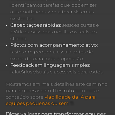
identificamos tarefas que podem ser
automatizadas sem alterar sistemas
existentes.
Capacitações rápidas:
sessões curtas e
práticas, baseadas nos fluxos reais do
cliente.
Pilotos com acompanhamento ativo:
testes em pequena escala antes de
expandir para toda a operação.
Feedback em linguagem simples:
relatórios visuais e acessíveis para todos.
Mostramos em mais detalhes este caminho
para empresas sem TI estruturado neste
conteúdo sobre
viabilidade da IA para
equipes pequenas ou sem TI
.
Dicas valiosas para transformar equipes