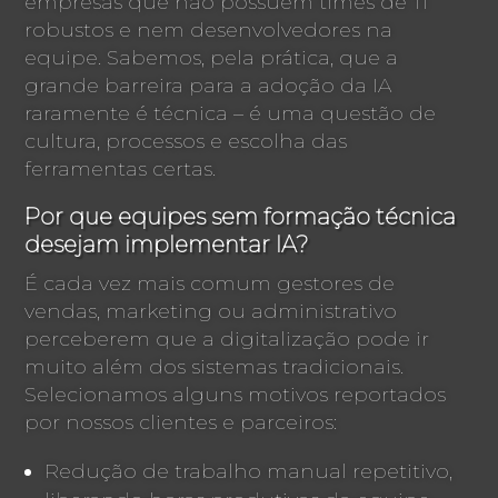
empresas que não possuem times de TI
robustos e nem desenvolvedores na
equipe. Sabemos, pela prática, que a
grande barreira para a adoção da IA
raramente é técnica – é uma questão de
cultura, processos e escolha das
ferramentas certas.
Por que equipes sem formação técnica
desejam implementar IA?
É cada vez mais comum gestores de
vendas, marketing ou administrativo
perceberem que a digitalização pode ir
muito além dos sistemas tradicionais.
Selecionamos alguns motivos reportados
por nossos clientes e parceiros:
Redução de trabalho manual repetitivo,