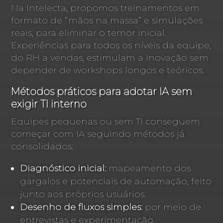
Na Intelecta, propomos treinamentos em
formato de “mãos na massa” e simulações
reais, para eliminar o temor inicial.
Experiências para todos os níveis da equipe,
do RH a vendas, estimulam a inovação sem
depender de workshops longos e teóricos.
Métodos práticos para adotar IA sem
exigir TI interno
Equipes pequenas ou sem TI conseguem
começar com IA seguindo métodos já
consolidados:
Diagnóstico inicial:
mapeamento dos
gargalos e potenciais de automação, feito
junto aos próprios usuários.
Desenho de fluxos simples:
por meio de
entrevistas e experimentação,