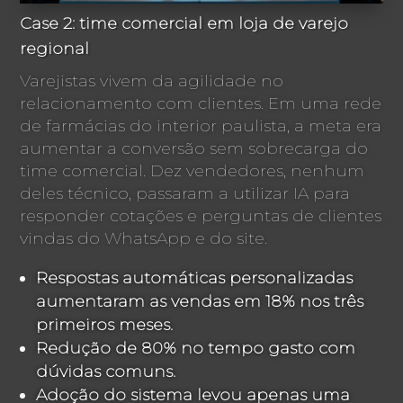
Case 2: time comercial em loja de varejo
regional
Varejistas vivem da agilidade no
relacionamento com clientes. Em uma rede
de farmácias do interior paulista, a meta era
aumentar a conversão sem sobrecarga do
time comercial. Dez vendedores, nenhum
deles técnico, passaram a utilizar IA para
responder cotações e perguntas de clientes
vindas do WhatsApp e do site.
Respostas automáticas personalizadas
aumentaram as vendas em 18% nos três
primeiros meses.
Redução de 80% no tempo gasto com
dúvidas comuns.
Adoção do sistema levou apenas uma