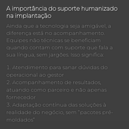
A importância do suporte humanizado
na implantação
Ainda que a tecnologia seja amigável, a
diferença está no acompanhamento.
Equipes não técnicas se beneficiam
quando contam com suporte que fala a
sua língua, sem jargões. Isso significa:
Atendimento para sanar dúvidas do
operacional ao gestor
Acompanhamento de resultados,
atuando como parceiro e não apenas
fornecedor
Adaptação contínua das soluções à
realidade do negócio, sem “pacotes pré-
moldados”