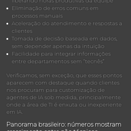
liberando horas produtivas da equipe
Eliminação de erros comuns em
processos manuais
Aceleração do atendimento e respostas a
clientes
Tomada de decisão baseada em dados,
sem depender apenas da intuição
Facilidade para integrar informações
entre departamentos sem “tecnês”
Verificamos, sem exceção, que esses pontos
aparecem com destaque quando clientes
nos procuram para customização de
agentes de IA sob medida, principalmente
onde a área de TI é enxuta ou inexperiente
em IA.
Panorama brasileiro: números mostram