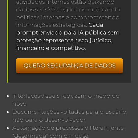
atividades internas estão deixando
dados sensíveis expostos, quebrando
políticas internas e comprometendo
informações estratégicas.
Cada
prompt enviado para IA pública sem
proteção representa risco jurídico,
financeiro e competitivo.
QUERO SEGURANÇA DE DADOS
Interfaces visuais reduzem o medo do
novo
Documentações voltadas para o usuário,
não para o desenvolvedor
Automação de processos é literalmente
“desenhada” com o mouse