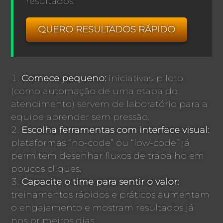
resultados.
QUERO RESULTADOS RÁPIDO
Comece pequeno:
iniciativas-piloto
(como automação de uma etapa do
atendimento) servem de laboratório para a
equipe aprender sem pressão.
Escolha ferramentas com interface visual:
plataformas “no-code” ou “low-code” já
permitem desenhar fluxos de trabalho em
poucos cliques.
Capacite o time para sentir o valor:
treinamentos rápidos e práticos aumentam
o engajamento e mostram resultados já
nos primeiros dias.