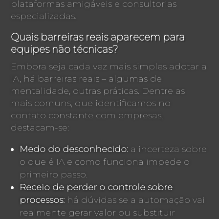
plataformas amigáveis e consultorias
especializadas.
Quais barreiras reais aparecem para
equipes não técnicas?
Embora seja cada vez mais simples adotar a
IA, há barreiras reais – algumas de
mentalidade, outras práticas. Dentre as
mais comuns, que identificamos no
contato constante com empresas,
destacam-se:
Medo do desconhecido:
a incerteza sobre
o que é IA e como funciona impede o
primeiro passo.
Receio de perder o controle sobre
processos:
há dúvidas se a automação vai
realmente gerar valor ou substituir