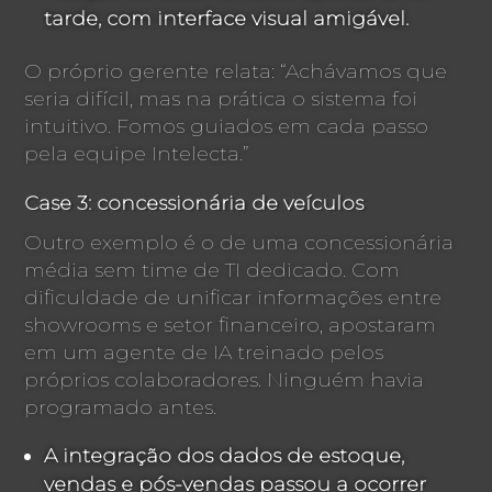
tarde, com interface visual amigável.
O próprio gerente relata: “Achávamos que
seria difícil, mas na prática o sistema foi
intuitivo. Fomos guiados em cada passo
pela equipe Intelecta.”
Case 3: concessionária de veículos
Outro exemplo é o de uma concessionária
média sem time de TI dedicado. Com
dificuldade de unificar informações entre
showrooms e setor financeiro, apostaram
em um agente de IA treinado pelos
próprios colaboradores. Ninguém havia
programado antes.
A integração dos dados de estoque,
vendas e pós-vendas passou a ocorrer