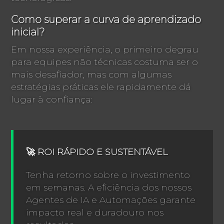
Como superar a curva de aprendizado
inicial?
Em nossa experiência, o primeiro degrau
para equipes não técnicas costuma ser o
mais desafiador, mas com algumas
estratégias práticas ele rapidamente dá
lugar à confiança:
🚀 ROI RÁPIDO E SUSTENTÁVEL
Tenha retorno sobre o investimento
em semanas. A eficiência dos nossos
Agentes de IA e Automações garante
impacto real e duradouro nos