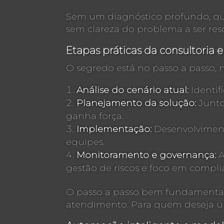
Sem um diagnóstico profundo, qual
sem clareza do problema a ser res
Etapas práticas da consultoria 
O segredo está no passo a passo, 
Análise do cenário atual:
Identif
Planejamento da solução:
Junto 
ganha força.
Implementação:
Desenvolvimento
equipes.
Monitoramento e governança:
A
gestão de riscos e foco em compli
O passo a passo bem fundamentado
atendimento. Para quem deseja u