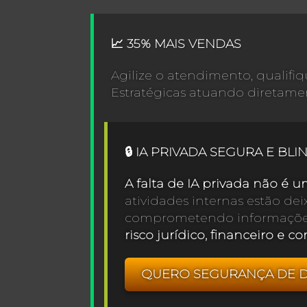
📈 35% MAIS VENDAS
Agilize o atendimento, qualif
Estratégicas atuando diretamen
🔒 IA PRIVADA SEGURA E BL
A falta de IA privada não é u
atividades internas estão de
comprometendo informações 
risco jurídico, financeiro e co
QUERO SEGURANÇA DE 