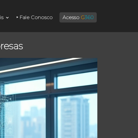
is
‣ Fale Conosco
Acesso
G
360
presas