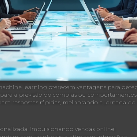
machine learning oferecem vantagens para dete
para a previsão de compras ou comportamentos.
nam respostas rápidas, melhorando a jornada do 
nalizada, impulsionando vendas online;
ndem com feedbacks e otimizam interações;