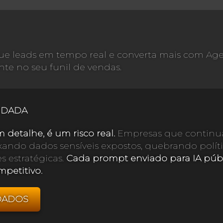
ique leads em tempo real e converta mais com Ag
te no seu funil de vendas.
INDADA
m detalhe, é um risco real.
Empresas que continua
ixando dados sensíveis expostos, quebrando políti
estratégicas.
Cada prompt enviado para IA púb
mpetitivo.
DADOS