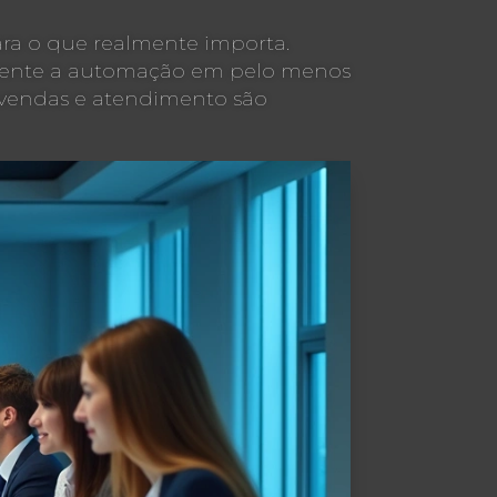
ara o que realmente importa.
umente a automação em pelo menos
 vendas e atendimento são