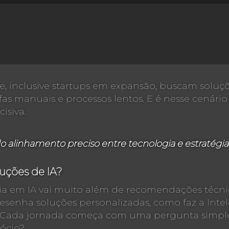
, inclusive startups em expansão, buscam soluç
fas manuais e processos lentos. E é nesse cenári
isiva.
alinhamento preciso entre tecnologia e estratégia
uções de IA?
ia em IA vai muito além de recomendações técnic
e desenha soluções personalizadas, como faz a In
s. Cada jornada começa com uma pergunta simples
ócio?