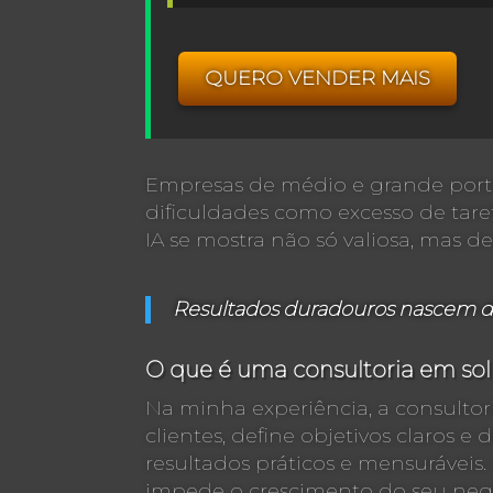
QUERO VENDER MAIS
Empresas de médio e grande porte
dificuldades como excesso de tare
IA se mostra não só valiosa, mas dec
Resultados duradouros nascem do 
O que é uma consultoria em sol
Na minha experiência, a consultor
clientes, define objetivos claros 
resultados práticos e mensurávei
impede o crescimento do seu neg