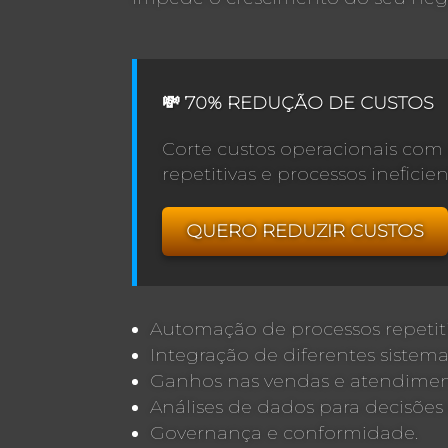
💸 70% REDUÇÃO DE CUSTOS
Corte custos operacionais com
repetitivas e processos ineficien
QUERO REDUZIR CUSTOS
Automação de processos repetiti
Integração de diferentes sistema
Ganhos nas vendas e atendiment
Análises de dados para decisões 
Governança e conformidade.