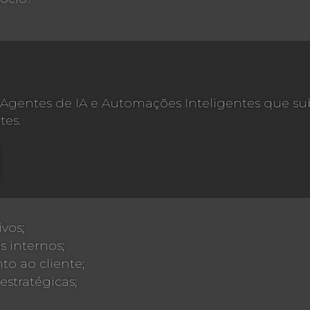
 Agentes de IA e Automações Inteligentes que su
tes.
vos;
s internos;
o ao cliente;
estratégicas;