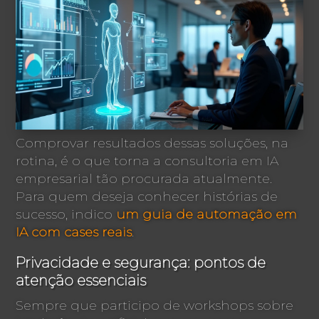
Comprovar resultados dessas soluções, na
rotina, é o que torna a consultoria em IA
empresarial tão procurada atualmente.
Para quem deseja conhecer histórias de
sucesso, indico
um guia de automação em
IA com cases reais
.
Privacidade e segurança: pontos de
atenção essenciais
Sempre que participo de workshops sobre