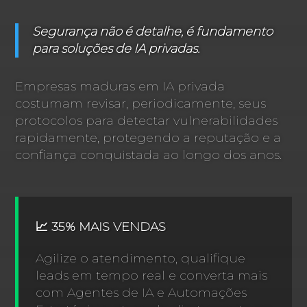
Segurança não é detalhe, é fundamento
para soluções de IA privadas.
Empresas maduras em IA privada
costumam revisar, periodicamente, seus
protocolos para detectar vulnerabilidades
rapidamente, protegendo a reputação e a
confiança conquistada ao longo dos anos.
📈 35% MAIS VENDAS
Agilize o atendimento, qualifique
leads em tempo real e converta mais
com Agentes de IA e Automações