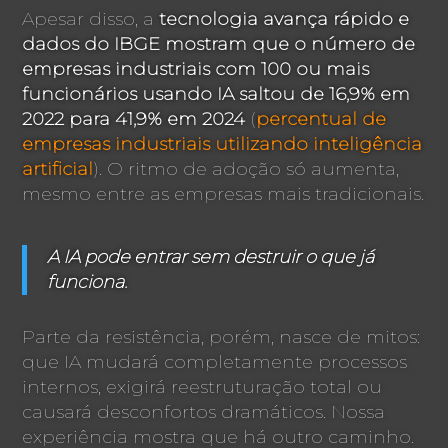
Apesar disso, a
tecnologia avança rápido e
dados do IBGE mostram que o número de
empresas industriais com 100 ou mais
funcionários usando IA saltou de 16,9% em
2022 para 41,9% em 2024
(
percentual de
empresas industriais utilizando inteligência
artificial
). O ritmo de adoção só aumenta,
mesmo entre as empresas mais tradicionais.
A IA pode entrar sem destruir o que já
funciona.
Parte da resistência, porém, nasce de mitos:
que IA mudará completamente processos
internos, exigirá reestruturação total ou
causará desconfortos dramáticos. Nossa
experiência mostra que há outro caminho.