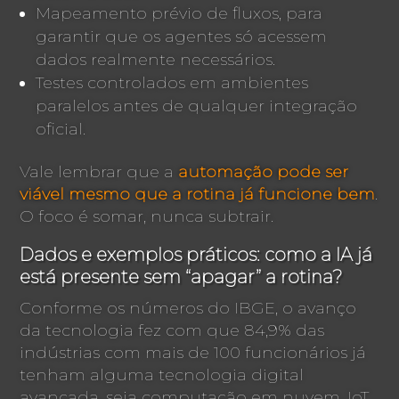
Mapeamento prévio de fluxos, para
garantir que os agentes só acessem
dados realmente necessários.
Testes controlados em ambientes
paralelos antes de qualquer integração
oficial.
Vale lembrar que a
automação pode ser
viável mesmo que a rotina já funcione bem
.
O foco é somar, nunca subtrair.
Dados e exemplos práticos: como a IA já
está presente sem “apagar” a rotina?
Conforme os números do IBGE, o avanço
da tecnologia fez com que 84,9% das
indústrias com mais de 100 funcionários já
tenham alguma tecnologia digital
avançada, seja computação em nuvem, IoT