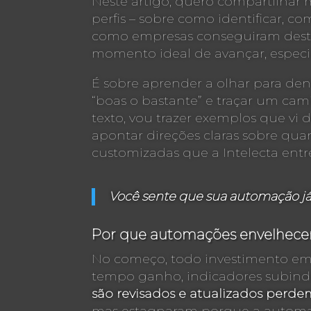
Neste artigo, quero compartilhar
perfis – sobre como identificar, c
como empresas conseguiram destrav
momento ideal de avançar, especia
É sobre aprender a olhar para de
“boas o bastante” e traçar um cam
texto, vou trazer exemplos que vi 
apontar direções claras sobre qu
customizadas que a Intelecta entr
Você sente que sua automação já
Por que automações envelhecem
No começo, todo investimento em 
tempo ganho, indicadores subin
são revisados e atualizados perd