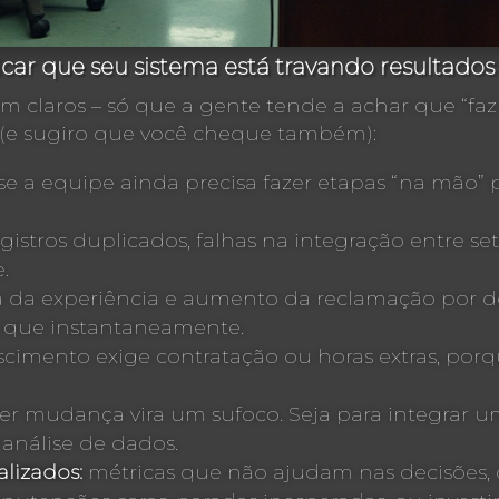
icar que seu sistema está travando resultados
 claros – só que a gente tende a achar que “faz p
(e sugiro que você cheque também):
se a equipe ainda precisa fazer etapas “na mão”
gistros duplicados, falhas na integração entre s
.
a da experiência e aumento da reclamação por 
e que instantaneamente.
scimento exige contratação ou horas extras, po
r mudança vira um sufoco. Seja para integrar u
análise de dados.
alizados:
métricas que não ajudam nas decisões, 