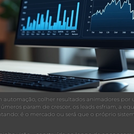
 em automação, colher resultados animadores por 
números param de crescer, os leads esfriam, a e
ando: é o mercado ou será que o próprio siste