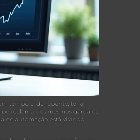
um tempo e, de repente, ter a
quipe reclama dos mesmos gargalos
ma de automação está virando