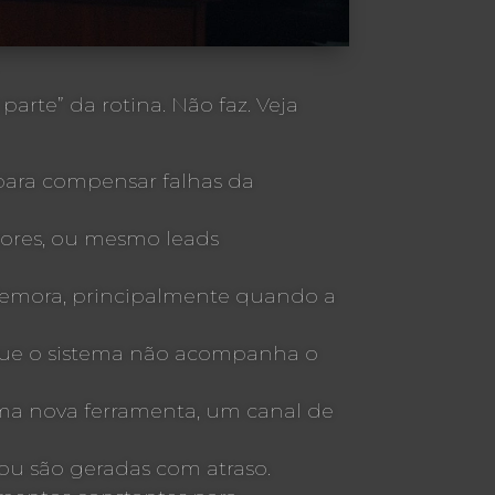
arte” da rotina. Não faz. Veja
 para compensar falhas da
etores, ou mesmo leads
demora, principalmente quando a
rque o sistema não acompanha o
ma nova ferramenta, um canal de
ou são geradas com atraso.