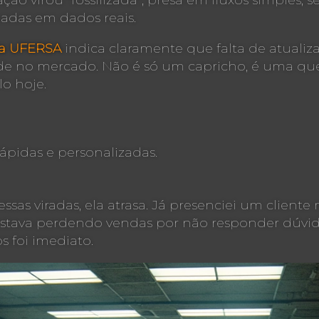
 virou “fossilizada”, presa em fluxos simples, 
adas em dados reais.
da UFERSA
indica claramente que falta de atualiz
ade no mercado. Não é só um capricho, é uma que
o hoje.
rápidas e personalizadas.
s viradas, ela atrasa. Já presenciei um cliente
 estava perdendo vendas por não responder dúvid
s foi imediato.