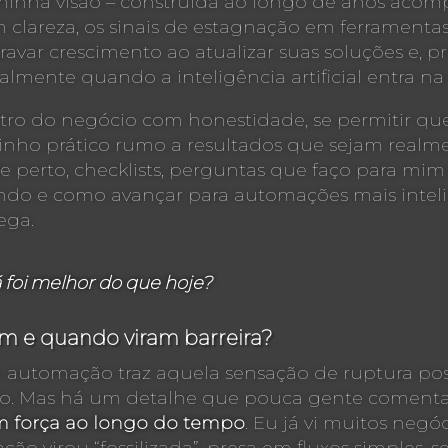
 minha visão – construída ao longo de anos aco
om clareza, os sinais de estagnação em ferrament
ar crescimento ao atualizar suas soluções e, p
lmente quando a inteligência artificial entra na
ntro do negócio com honestidade, se permitir qu
inho prático rumo a resultados que sejam realme
de perto, checklists, perguntas que faço para mi
ando e como avançar para automações mais inteli
ega.
 foi melhor do que hoje?
 e quando viram barreira?
automação traz aquela sensação de ruptura posi
do. Mas há um detalhe que pouca gente coment
em força ao longo do tempo
. Eu já vi muitos neg