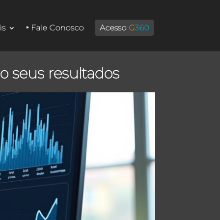
is
‣ Fale Conosco
Acesso
G
360
o seus resultados