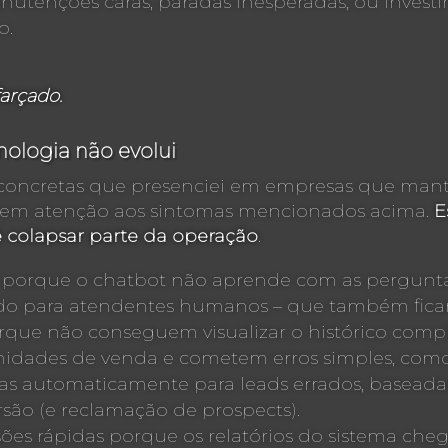
utenções caras, paradas inesperadas, ou invest
o.
arçado.
ologia não evolui
s concretas que presenciei em empresas que mant
arem atenção aos sintomas mencionados acima.
E
é colapsar parte da operação
.
 porque o chatbot não aprende com as pergunta
ordo para atendentes humanos – que também fica
orque não conseguem visualizar o histórico compl
idades de venda e cometem erros simples, como 
s automaticamente para leads errados, baseada
são (e reclamação de prospects).
sões rápidas porque os relatórios do sistema che