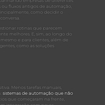
mpanhando empresas de diferentes
as ou fluxos antigos de automação,
rincipalmente, como decidir o
 conversa.
estionar rotinas que parecem
nte melhores. E, sim, ao longo do
m mesmo e para clientes, além de
gentes, como as soluções
tiva. Menos tarefas manuais,
a:
sistemas de automação que não
ócios que começaram na frente,