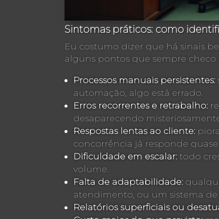
Sintomas práticos: como identif
Eu costumo dizer que há sinais bem
alguns pontos que sempre checo 
Processos manuais persistentes:
automação, algo está errado.
Erros recorrentes e retrabalho:
re
desaparecendo misteriosamente
Respostas lentas ao cliente:
pior
concorrência já responde quas
Dificuldade em escalar:
todo cre
volume.
Falta de adaptabilidade:
qualque
atendimento, ou um sistema de 
Relatórios superficiais ou desatu