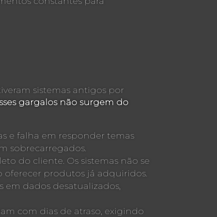
imentos constantes para
iveram sistemas antigos por
sses gargalos não surgem do
s e falha em responder temas
m sobrecarregados.
eto do cliente. Os sistemas não se
oferecer produtos já adquiridos.
s em dados desatualizados,
gam com dias de atraso, exigindo