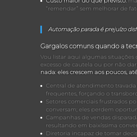
Custo maior do que previsto:
man
“remendar” sem melhorar de fat
Automação parada é prejuízo disf
Gargalos comuns quando a tecn
Vou listar aqui algumas situaçõe
excesso de cautela ou por não d
nada: eles crescem aos poucos, at
Central de atendimento travada
frequentes, forçando o transb
Setores comerciais frustrados p
conversam; eles perdem oportun
Campanhas de vendas disparada
resultando em baixíssima conver
Diretoria incapaz de tomar deci