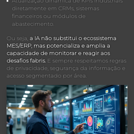
Atualização dinâmica de KPIs industriais
diretamente em CRMs, sistemas
financeiros ou módulos de
abastecimento.
Ou seja,
a IA não substitui o ecossistema
MES/ERP, mas potencializa e amplia a
capacidade de monitorar e reagir aos
desafios fabris.
E sempre respeitamos regras
de privacidade, segurança da informação e
acesso segmentado por área.