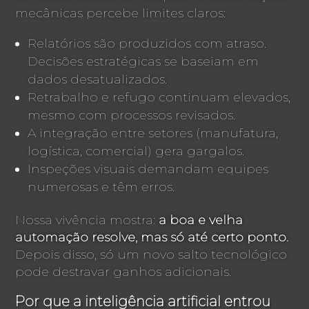
mecânicas percebe limites claros:
Relatórios são produzidos com atraso.
Decisões estratégicas se baseiam em
dados desatualizados.
Retrabalho e refugo continuam elevados,
mesmo com processos revisados.
A integração entre setores (manufatura,
logística, comercial) gera gargalos.
Inspeções visuais demandam equipes
numerosas e têm erros.
Nossa vivência mostra:
a boa e velha
automação resolve, mas só até certo ponto.
Depois disso, só um novo salto tecnológico
pode destravar ganhos adicionais.
Por que a inteligência artificial entrou