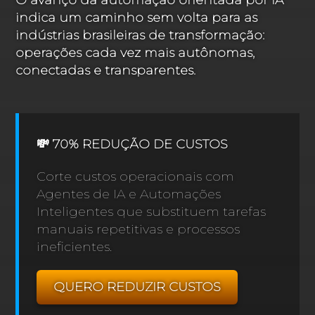
O avanço da automação orientada por IA
indica um caminho sem volta para as
indústrias brasileiras de transformação:
operações cada vez mais autônomas,
conectadas e transparentes.
💸 70% REDUÇÃO DE CUSTOS
Corte custos operacionais com
Agentes de IA e Automações
Inteligentes que substituem tarefas
manuais repetitivas e processos
ineficientes.
QUERO REDUZIR CUSTOS