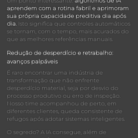
Um ponto interessante:
algoritmos de IA
aprendem com a rotina fabril e aprimoram
sua própria capacidade preditiva dia após
dia.
Isto significa que controles automáticos
se tornam, com o tempo, mais acurados do
que as melhores referências manuais.
Redução de desperdício e retrabalho:
avanços palpáveis
É raro encontrar uma indústria de
transformação que não enfrente
desperdício material, seja por desvio do
processo produtivo ou erro de inspeção.
Nosso time acompanhou de perto, em
diferentes clientes, queda consistente de
refugos após adotar sistemas inteligentes.
O segredo? A IA consegue, além de