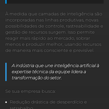
À medida que camadas de inteligência são
incorporadas nas linhas produtivas, novas
possibilidades de controle, rastreabilidade e
gestão de recursos surgem. Isso permite
reagir mais rápido ao mercado, sobrar
menos e produzir melhor, usando recursos
de maneira mais consciente e previsível.
A indústria que une inteligência artificial à
expertise técnica da equipe lidera a
transformação do setor.
Se sua empresa busca:
Redução drástica de desperdício e
retrabalho