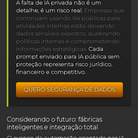
A falta de IA privada não é um
detalhe, é um risco real.
Empresas que
continuam usando IAs públicas para
atividades internas estão deixando
dados sensíveis expostos, quebrando
políticas internas e comprometendo
informações estratégicas.
Cada
prompt enviado para IA pública sem
proteção representa risco jurídico,
financeiro e competitivo.
QUERO SEGURANÇA DE DADOS
Considerando o futuro: fábricas
inteligentes e integração total