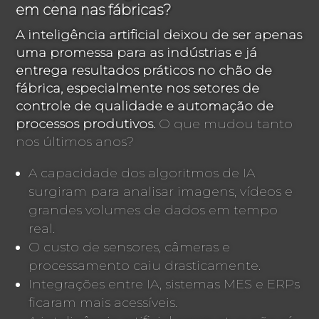
em cena nas fábricas?
A inteligência artificial deixou de ser apenas
uma promessa para as indústrias e já
entrega resultados práticos no chão de
fábrica, especialmente nos setores de
controle de qualidade e automação de
processos produtivos.
O que mudou tanto
nos últimos anos?
A capacidade dos algoritmos de IA
surgiram para analisar imagens, vídeos e
grandes volumes de dados em tempo
real.
O custo de sensores, câmeras e
processamento caiu drasticamente.
Integrações entre IA, sistemas MES e ERPs
ficaram mais acessíveis.