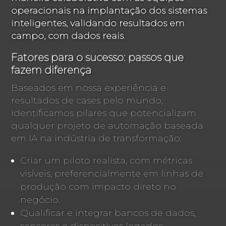
operacionais na implantação dos sistemas
inteligentes, validando resultados em
campo, com dados reais
.
Fatores para o sucesso: passos que
fazem diferença
Baseados em nossa experiência e
resultados de cases pelo mundo,
identificamos pilares que potencializam
qualquer projeto de automação baseada
em IA na indústria de transformação:
Criar um piloto realista, com métricas
visíveis, preferencialmente em linhas de
produção com impacto direto no
negócio.
Qualificar e integrar bancos de dados,
sensores e dispositivos legados.