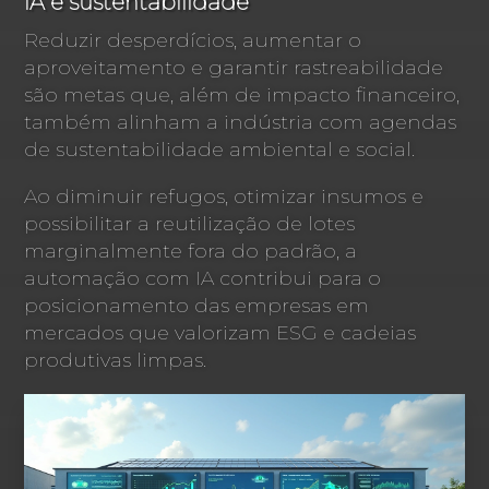
IA e sustentabilidade
Reduzir desperdícios, aumentar o
aproveitamento e garantir rastreabilidade
são metas que, além de impacto financeiro,
também alinham a indústria com agendas
de sustentabilidade ambiental e social.
Ao diminuir refugos, otimizar insumos e
possibilitar a reutilização de lotes
marginalmente fora do padrão, a
automação com IA contribui para o
posicionamento das empresas em
mercados que valorizam ESG e cadeias
produtivas limpas.