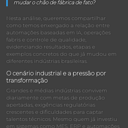
mudar o chão de fábrica de fato?
Nesta análise, queremos compartilhar
como temos enxergado a relação entre
automações baseadas em IA, operações
fabris e controle de qualidade,
evidenciando resultados, etapas e
exemplos concretos do que já mudou em
diferentes indústrias brasileiras.
O cenário industrial e a pressão por
transformação
Grandes e médias indústrias convivem
diariamente com metas de produção
apertadas, exigências regulatórias
crescentes e dificuldades para captar
talentos técnicos. Mesmo quem já investiu
em sistemas como MES, ERP e automações