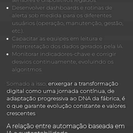
Desenvolver dashboards e rotinas de
alerta sob medida para os diferentes
usuários (operação, manutenção, gestão,
etc.).
Capacitar as equipes em leitura e
interpretação dos dados gerados pela IA.
Monitorar indicadores-chave e corrigir
desvios continuamente, evoluindo os
algoritmos.
Somado a isso,
enxergar a transformação
digital como uma jornada contínua, de
adaptação progressiva ao DNA da fábrica, é
o que garante evolução constante e valores
crescentes
.
A relação entre automação baseada em