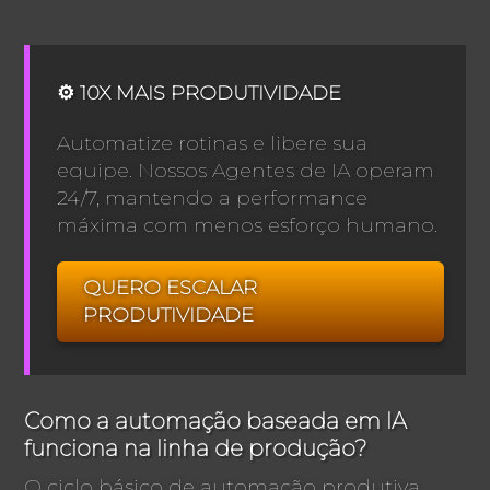
⚙️ 10X MAIS PRODUTIVIDADE
Automatize rotinas e libere sua
equipe. Nossos Agentes de IA operam
24/7, mantendo a performance
máxima com menos esforço humano.
QUERO ESCALAR
PRODUTIVIDADE
Como a automação baseada em IA
funciona na linha de produção?
O ciclo básico de automação produtiva