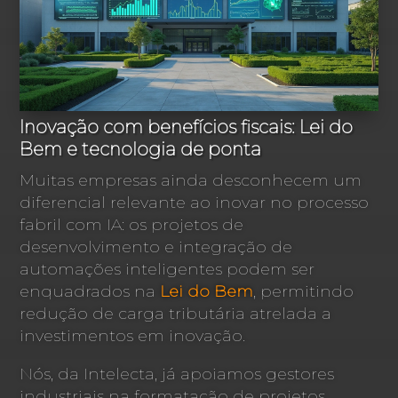
Inovação com benefícios fiscais: Lei do
Bem e tecnologia de ponta
Muitas empresas ainda desconhecem um
diferencial relevante ao inovar no processo
fabril com IA: os projetos de
desenvolvimento e integração de
automações inteligentes podem ser
enquadrados na
Lei do Bem
, permitindo
redução de carga tributária atrelada a
investimentos em inovação.
Nós, da Intelecta, já apoiamos gestores
industriais na formatação de projetos