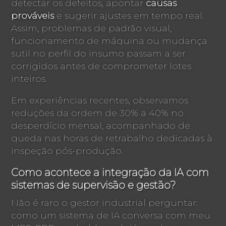
detectar os defeitos, apontar
causas
prováveis
e sugerir ajustes em tempo real.
Assim, problemas de padrão visual,
funcionamento de máquina ou mudança
sutil no perfil do insumo passam a ser
corrigidos antes de comprometer lotes
inteiros.
Em experiências recentes, observamos
reduções da ordem de 30% a 40% no
desperdício mensal, acompanhado de
queda nas horas de retrabalho dedicadas à
inspeção pós-produção.
Como acontece a integração da IA com
sistemas de supervisão e gestão?
Não é raro o gestor industrial perguntar:
como um sistema de IA conversa com meu