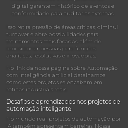
digital garantem histórico de eventos e
conformidade para auditorias externas.
Isso retira pressão de áreas críticas, diminui
turnover e abre possibilidades para
treinamentos mais focados, além de
reposicionar pessoas para funções
analíticas, resolutivas e inovadoras.
No link da nossa página sobre Automação
com inteligência artificial detalhamos
como estes projetos se encaixam em
rotinas industriais reais.
Desafios e aprendizados nos projetos de
automação inteligente
No mundo real, projetos de automação por
IA também apresentam barreiras. Nossa