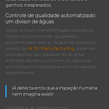
ganhos inesperados.
Controle de qualidade automatizado:
um divisor de águas
Talvez a maior transformação percebida
esteja no controle de qualidade
automatizado por IA. Segundo pesquisa
ampla da
AI for Manufacturing
, sistemas
inteligentes são capazes de analisar
milhares de itens por minuto, detectar
anomalias microscópicas e emitir alertas
instantâneos.
IA detecta erros que a inspeção humana
nem imagina existir.
Na prática, já conseguirmos: