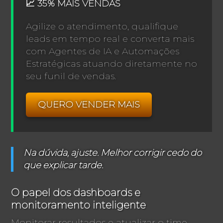
📈 35% MAIS VENDAS
Agilize o atendimento, qualifique
leads em tempo real e converta mais
com Agentes de IA e Automações
Estratégicas atuando diretamente no
seu funil de vendas.
QUERO VENDER MAIS
Na dúvida, ajuste. Melhor corrigir cedo do
que explicar tarde.
O papel dos dashboards e
monitoramento inteligente
Monitorar resultados e atualizar o time