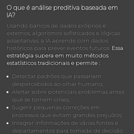
O que é análise preditiva baseada em
IA?
Usando bancos de dados próprios e
externos, algoritmos sofisticados e lógicas
adaptativas, a IA aprende com dados
históricos para prever eventos futuros.
Essa
estratégia supera em muito métodos
estatísticos tradicionais e permite :
Detectar padrões que passariam
despercebidos ao olhar humano;
Alertar sobre potenciais problemas antes
que se tornem crises;
Sugerir pequenas correções em
processos que evitam grandes prejuízos;
Integrar informações de várias fontes e
departamentos para tomada de decisão