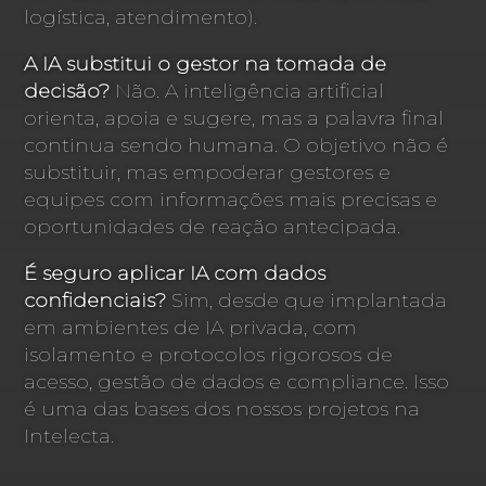
logística, atendimento).
A IA substitui o gestor na tomada de
decisão?
Não. A inteligência artificial
orienta, apoia e sugere, mas a palavra final
continua sendo humana. O objetivo não é
substituir, mas empoderar gestores e
equipes com informações mais precisas e
oportunidades de reação antecipada.
É seguro aplicar IA com dados
confidenciais?
Sim, desde que implantada
em ambientes de IA privada, com
isolamento e protocolos rigorosos de
acesso, gestão de dados e compliance. Isso
é uma das bases dos nossos projetos na
Intelecta.