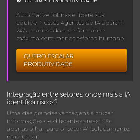
⚙️ 10X MAIS PRODUTIVIDADE
Automatize rotinas e libere sua
equipe. Nossos Agentes de IA operam
24/7, mantendo a performance
máxima com menos esforço humano.
QUERO ESCALAR
PRODUTIVIDADE
Integração entre setores: onde mais a IA
identifica riscos?
Uma das grandes vantagens é cruzar
informações de diferentes áreas. Não
apenas olhar para o “setor A” isoladamente,
mas juntar: