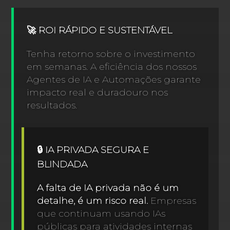
🚀 ROI RÁPIDO E SUSTENTÁVEL
Tenha retorno sobre o investimento
em semanas. A eficiência dos nossos
Agentes de IA e Automações garante
impacto real e duradouro nos
resultados.
🔒 IA PRIVADA SEGURA E
BLINDADA
A falta de IA privada não é um
detalhe, é um risco real.
Empresas
que continuam usando IAs
públicas para atividades internas