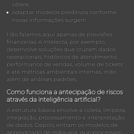
célere;
Adaptar modelos preditivos conforme
novas informações surgem.
Não falamos aqui apenas de previsões
financeiras. A Intelecta, por exemplo,
desenvolve soluções que cruzam dados
operacionais, históricos de atendimento,
performance de vendas, volume de tickets
e até métricas ambientais internas, indo
além de análises padrões.
Como funciona a antecipação de riscos
através da inteligência artificial?
A estrutura básica envolve a coleta, limpeza,
integração, processamento e interpretação
de dados. Depois, entram os modelos de
aprendizado de máquina, que processam