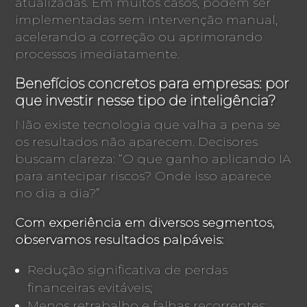
atualizadas. Em muitos casos, podem ser
implementadas sem intervenção manual,
acelerando a correção ou aprimorando
processos imediatamente.
Benefícios concretos para empresas: por
que investir nesse tipo de inteligência?
Não existe tecnologia que valha a pena se
os resultados não aparecem. Decisores
buscam clareza: “O que ganho aplicando IA
para antecipar riscos? Onde isso aparece
no dia a dia?”
Com experiência em diversos segmentos,
observamos resultados palpáveis:
Redução significativa de perdas
financeiras evitáveis;
Menos retrabalho e falhas recorrentes;