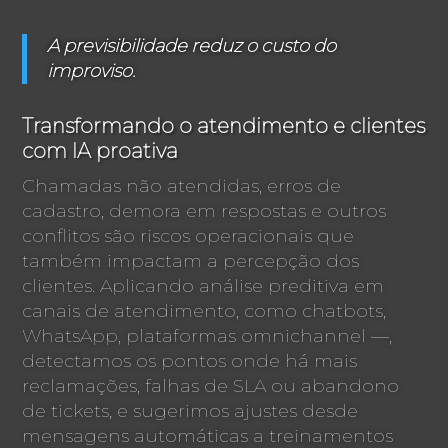
A previsibilidade reduz o custo do
improviso.
Transformando o atendimento e clientes
com IA proativa
Chamadas não atendidas, erros de
cadastro, demora em respostas e outros
conflitos são riscos operacionais que
também impactam a percepção dos
clientes. Aplicando análise preditiva em
canais de atendimento, como chatbots,
WhatsApp, plataformas omnichannel —,
detectamos os pontos onde há mais
reclamações, falhas de SLA ou abandono
de tickets, e sugerimos ajustes desde
mensagens automáticas a treinamentos