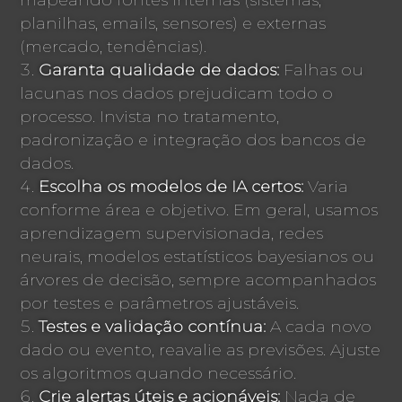
planilhas, emails, sensores) e externas
(mercado, tendências).
Garanta qualidade de dados:
Falhas ou
lacunas nos dados prejudicam todo o
processo. Invista no tratamento,
padronização e integração dos bancos de
dados.
Escolha os modelos de IA certos:
Varia
conforme área e objetivo. Em geral, usamos
aprendizagem supervisionada, redes
neurais, modelos estatísticos bayesianos ou
árvores de decisão, sempre acompanhados
por testes e parâmetros ajustáveis.
Testes e validação contínua:
A cada novo
dado ou evento, reavalie as previsões. Ajuste
os algoritmos quando necessário.
Crie alertas úteis e acionáveis:
Nada de