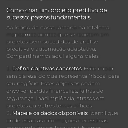
Como criar um projeto preditivo de
sucesso: passos fundamentais
Ao longo de nossa jornada na Intelecta,
mapeamos pontos que se repetem em
projetos bem-sucedidos de análise
preditiva e automação adaptativa.
Compartilhamos aqui alguns deles:
Defina objetivos concretos:
Evite iniciar
sem clareza do que representa “riscos” para
seu negócio. Esses objetivos podem
envolver perdas financeiras, falhas de
segurança, inadimplência, atrasos em
projetos ou outros temas críticos.
Mapeie os dados disponíveis:
Identifique
onde estão as informações necessárias,
mapeando fontes internas (sistemas,