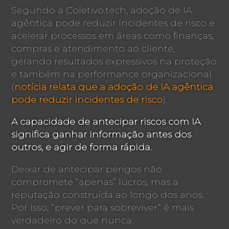
Segundo a Coletivo.tech, adoção de IA
agêntica pode reduzir incidentes de risco e
acelerar processos em áreas como finanças,
compras e atendimento ao cliente,
gerando resultados expressivos na proteção
e também na performance organizacional
(
notícia relata que a adoção de IA agêntica
pode reduzir incidentes de risco
).
A capacidade de antecipar riscos com IA
significa ganhar informação antes dos
outros, e agir de forma rápida.
Deixar de antecipar perigos não
compromete “apenas” lucros, mas a
reputação construída ao longo dos anos.
Por isso, “prever para sobreviver” é mais
verdadeiro do que nunca.