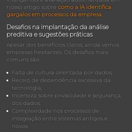
nosso artigo sobre
como a IA identifica
gargalos em processos da empresa
.
Desafios na implantação da análise
preditiva e sugestões práticas
Apesar dos benefícios claros, ainda vemos
empresas hesitantes. Os desafios mais
comuns são:
Falta de cultura orientada por dados;
Receio de dependência excessiva da
tecnologia;
Incerteza sobre privacidade e segurança
dos dados;
Complexidade nos processos de
integração entre sistemas antigos e
novos.