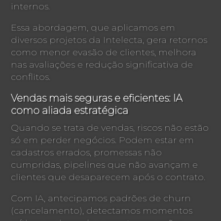
internos.
Essa abordagem, que aplicamos em
diversos projetos da Intelecta, gera retornos
como menor evasão de clientes, melhora
nas avaliações e redução significativa de
conflitos.
Vendas mais seguras e eficientes: IA
como aliada estratégica
Quando se trata de vendas, riscos não estão
só em perder negócios. Podem estar em
cadastros errados, promessas não
cumpridas, pipelines que não avançam e
clientes que desaparecem após o contrato.
Com IA, antecipamos padrões de churn
(cancelamento), detectamos momentos