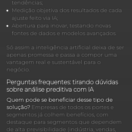
tendências;
Medição objetiva dos resultados de cada
ajuste feito via IA;
Abertura para inovar, testando novas
fontes de dados e modelos avançados.
Só assim a inteligência artificial deixa de ser
apenas promessa e passa a compor uma
vantagem real e sustentável para o
negócio.
Perguntas frequentes: tirando dúvidas
sobre análise preditiva com IA
Quem pode se beneficiar desse tipo de
solução?
Empresas de todos os portes e
segmentos já colhem benefícios, com
destaque para segmentos que dependem
de alta previsibilidade (indústria, vendas,