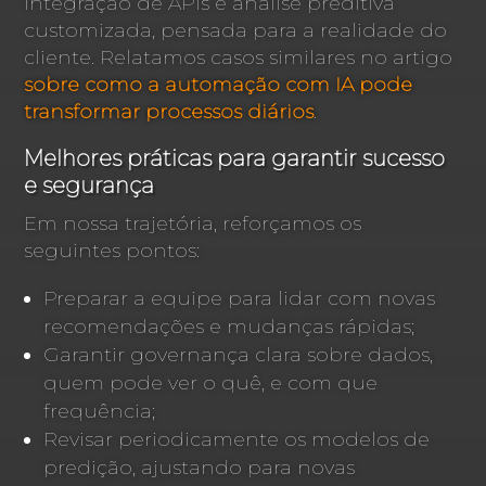
integração de APIs e análise preditiva
customizada, pensada para a realidade do
cliente. Relatamos casos similares no artigo
sobre como a automação com IA pode
transformar processos diários
.
Melhores práticas para garantir sucesso
e segurança
Em nossa trajetória, reforçamos os
seguintes pontos:
Preparar a equipe para lidar com novas
recomendações e mudanças rápidas;
Garantir governança clara sobre dados,
quem pode ver o quê, e com que
frequência;
Revisar periodicamente os modelos de
predição, ajustando para novas