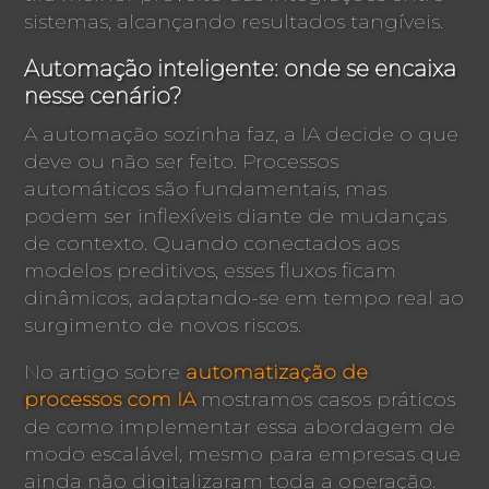
sistemas, alcançando resultados tangíveis.
Automação inteligente: onde se encaixa
nesse cenário?
A automação sozinha faz, a IA decide o que
deve ou não ser feito. Processos
automáticos são fundamentais, mas
podem ser inflexíveis diante de mudanças
de contexto. Quando conectados aos
modelos preditivos, esses fluxos ficam
dinâmicos, adaptando-se em tempo real ao
surgimento de novos riscos.
No artigo sobre
automatização de
processos com IA
mostramos casos práticos
de como implementar essa abordagem de
modo escalável, mesmo para empresas que
ainda não digitalizaram toda a operação.