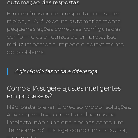
Automação das respostas
Em cenários onde a resposta precisa ser
rápida, a IA já executa automaticamente
pequenas ações corretivas, configuradas
conforme as diretrizes da empresa. Isso
reduz impactos e impede o agravamento
do problema.
Agir rápido faz toda a diferença.
Como a IA sugere ajustes inteligentes
em processos?
Não basta prever. É preciso propor soluções.
A IA corporativa, como trabalhamos na
Intelecta, não funciona apenas como um
“termômetro”. Ela age como um consultor,
sugerindo: