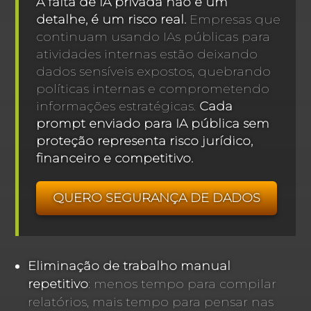
A falta de IA privada não é um
detalhe, é um risco real.
Empresas que
continuam usando IAs públicas para
atividades internas estão deixando
dados sensíveis expostos, quebrando
políticas internas e comprometendo
informações estratégicas.
Cada
prompt enviado para IA pública sem
proteção representa risco jurídico,
financeiro e competitivo.
QUERO SEGURANÇA DE DADOS
Eliminação de trabalho manual
repetitivo
: menos tempo para compilar
relatórios, mais tempo para pensar nas