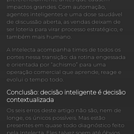
impactos grandes. Com automação,
agentes inteligentes e uma dose saudável
de discussão aberta, as vendas deixam de
ser loteria para virar processo estratégico, e
também mais humano.
A Intelecta acompanha times de todos os
portes nessa transição: da rotina engessada
e orientada por “achismo” para uma
operação comercial que aprende, reage e
evolui o tempo todo.
Conclusão: decisão inteligente é decisão
contextualizada
Os seis erros deste artigo não são, nem de
longe, os únicos possíveis. Mas estão
presentes em quase todo diagnóstico feito
pela Intelecta. Eles talvez soem até óbvios,