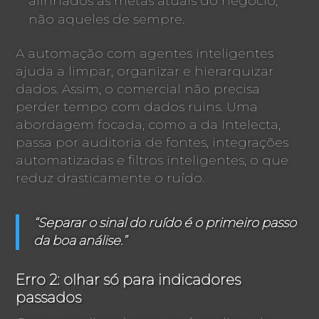
alinhados às metas atuais do negócio,
não aqueles de sempre.
A automação com agentes inteligentes
ajuda a limpar, organizar e hierarquizar
dados. Assim, o comercial não precisa
perder tempo com dados ruins. Uma
abordagem focada, como a da Intelecta,
passa por auditoria de fontes, integrações
automatizadas e filtros inteligentes, o que
reduz drasticamente o ruído.
“Separar o sinal do ruído é o primeiro passo
da boa análise.”
Erro 2: olhar só para indicadores
passados