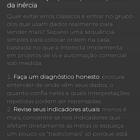
da inércia
Quer evitar erros clássicos e entrar no grupo
dos que usam dados realmente para
vender mais? Separei uma sequência
simples para colocar ordem na casa,
baseada no que a Intelecta implementa
em projetos de IA e automação comercial
sob medida:
Faça um diagnóstico honesto
: procura
entender de onde vêm seus dados, o
quanto confia neles e quais interpretações
repetidas podem ser repensadas.
Revise seus indicadores atuais
: menos é
mais, concentre-se nos indicadores que
afetam diretamente as metas (e esqueça
um pouco os “tradicionais” só porque está