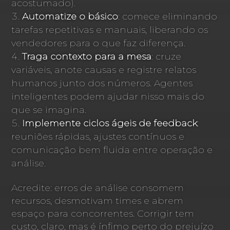
acostumado).
Automatize o básico
: comece eliminando
tarefas repetitivas e manuais, liberando os
vendedores para o que faz diferença.
Traga contexto para a mesa
: cruze
variáveis, anote causas e registre relatos
humanos junto dos números. Agentes
inteligentes podem ajudar nisso mais do
que se imagina.
Implemente ciclos ágeis de feedback
:
reuniões rápidas, ajustes contínuos e
comunicação bem fluida entre operação e
análise.
Acredite: erros de análise consomem
recursos, desmotivam times e abrem
espaço para concorrentes. Corrigir tem
custo, claro, mas é ínfimo perto do prejuízo