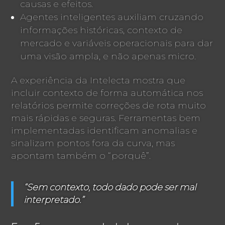
causas e efeitos.
Agentes inteligentes auxiliam cruzando
informações históricas, contexto de
mercado e variáveis operacionais para dar
uma visão ampla, e não apenas micro.
A experiência da Intelecta mostra que
incluir contexto de forma automática nos
relatórios permite correções de rota muito
mais rápidas e seguras. Ferramentas bem
implementadas identificam anomalias e
sinalizam pontos fora da curva, mas
apontam também o “porquê”.
“Sem contexto, todo dado pode ser mal
interpretado.”