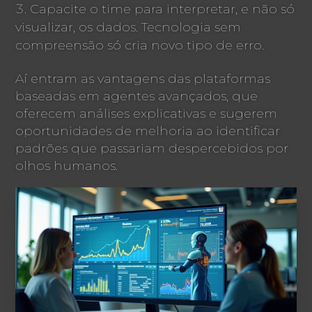
Capacite o time para interpretar, e não só
visualizar, os dados. Tecnologia sem
compreensão só cria novo tipo de erro.
Aí entram as vantagens das plataformas
baseadas em agentes avançados, que
oferecem análises explicativas e sugerem
oportunidades de melhoria ao identificar
padrões que passariam despercebidos por
olhos humanos.