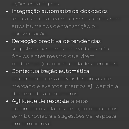
ações estratégicas.
Integração automatizada dos dados
:
leitura simultânea de diversas fontes, sem
erros humanos de transcrição ou
consolidação.
Detecção preditiva de tendências
:
sugestões baseadas em padrões não
óbvios, antes mesmo que virem
problemas (ou oportunidades perdidas).
Contextualização automática
:
cruzamento de variáveis históricas, de
mercado e eventos internos, ajudando a
dar sentido aos números.
Agilidade de resposta
: alertas
automáticos, planos de ação disparados
sem burocracia e sugestões de resposta
em tempo real.