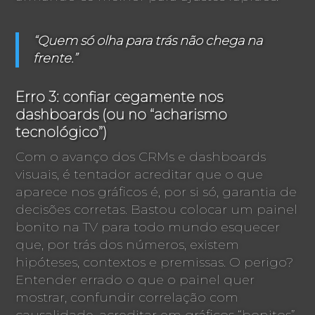
“Quem só olha para trás não chega na
frente.”
Erro 3: confiar cegamente nos
dashboards (ou no “acharismo
tecnológico”)
Com o avanço dos CRMs e dashboards
visuais, é tentador acreditar que o que
aparece nos gráficos é, por si só, garantia de
decisões corretas. Bastou colocar um painel
bonito na TV para todo mundo esquecer
que, por trás dos números, existem
hipóteses, contextos e premissas. O perigo?
Entender errado o que o painel quer
mostrar, confundir correlação com
causalidade, acreditar em gráficos “bonitos”