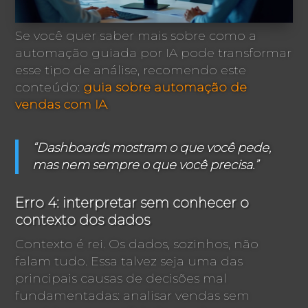
Se você quer saber mais sobre como a
automação guiada por IA pode transformar
esse tipo de análise, recomendo este
conteúdo:
guia sobre automação de
vendas com IA
.
“Dashboards mostram o que você pede,
mas nem sempre o que você precisa.”
Erro 4: interpretar sem conhecer o
contexto dos dados
Contexto é rei. Os dados, sozinhos, não
falam tudo. Essa talvez seja uma das
principais causas de decisões mal
fundamentadas: analisar vendas sem