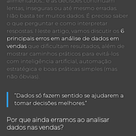
alimentados… e as decisões continuam
lentas, inseguras ou até mesmo erradas.
Não basta ter muitos dados. É preciso saber
o que perguntar e como interpretar
respostas. Neste artigo, vamos discutir os
6
principais erros em análise de dados em
vendas
que dificultam resultados, além de
mostrar caminhos práticos para evitá-los
com inteligência artificial, automação
estratégica e boas práticas simples (mas
não óbvias).
“Dados só fazem sentido se ajudarem a
tomar decisões melhores.”
Por que ainda erramos ao analisar
dados nas vendas?