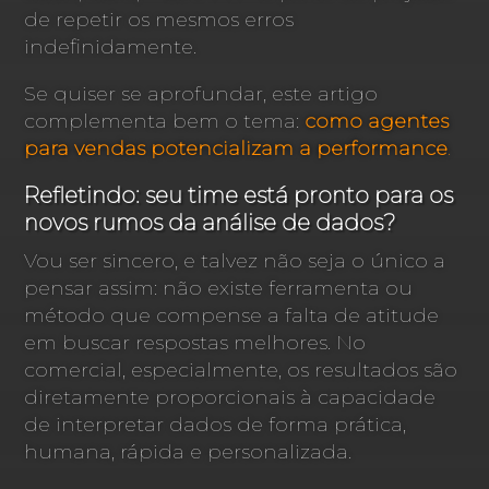
de repetir os mesmos erros
indefinidamente.
Se quiser se aprofundar, este artigo
complementa bem o tema:
como agentes
para vendas potencializam a performance
.
Refletindo: seu time está pronto para os
novos rumos da análise de dados?
Vou ser sincero, e talvez não seja o único a
pensar assim: não existe ferramenta ou
método que compense a falta de atitude
em buscar respostas melhores. No
comercial, especialmente, os resultados são
diretamente proporcionais à capacidade
de interpretar dados de forma prática,
humana, rápida e personalizada.