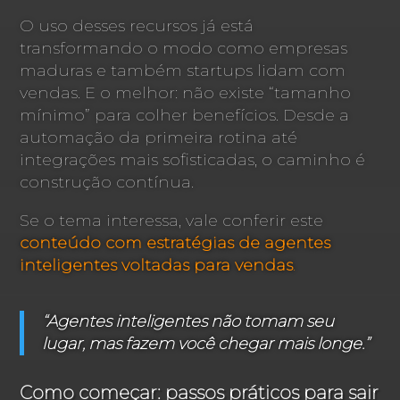
O uso desses recursos já está
transformando o modo como empresas
maduras e também startups lidam com
vendas. E o melhor: não existe “tamanho
mínimo” para colher benefícios. Desde a
automação da primeira rotina até
integrações mais sofisticadas, o caminho é
construção contínua.
Se o tema interessa, vale conferir este
conteúdo com estratégias de agentes
inteligentes voltadas para vendas
.
“Agentes inteligentes não tomam seu
lugar, mas fazem você chegar mais longe.”
Como começar: passos práticos para sair