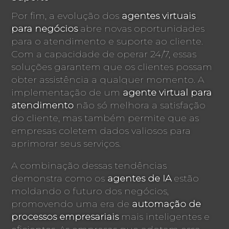
Por fim, a evolução dos
agentes virtuais
para negócios
abre novas oportunidades
para o atendimento e suporte ao cliente.
Com a capacidade de operar 24/7, essas
soluções garantem que os clientes possam
obter assistência a qualquer momento. A
implementação de um
agente virtual para
atendimento
não só melhora a satisfação
do cliente, mas também permite que as
empresas coletem dados valiosos para
aprimorar seus serviços.
A combinação dessas tendências
demonstra como os
agentes de IA
estão
moldando o futuro dos negócios,
promovendo uma era de
automação de
processos empresariais
mais inteligentes e