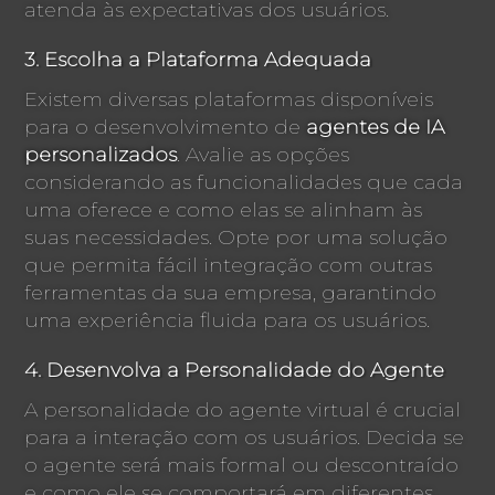
atenda às expectativas dos usuários.
3. Escolha a Plataforma Adequada
Existem diversas plataformas disponíveis
para o desenvolvimento de
agentes de IA
personalizados
. Avalie as opções
considerando as funcionalidades que cada
uma oferece e como elas se alinham às
suas necessidades. Opte por uma solução
que permita fácil integração com outras
ferramentas da sua empresa, garantindo
uma experiência fluida para os usuários.
4. Desenvolva a Personalidade do Agente
A personalidade do agente virtual é crucial
para a interação com os usuários. Decida se
o agente será mais formal ou descontraído
e como ele se comportará em diferentes