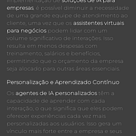
implementação de
soluções de IA para
empresas
, é possível diminuir a necessidade
de uma grande equipe de atendimento ao
cliente, uma vez que os
assistentes virtuais
para negócios
podem lidar com um
volume significativo de interações. Isso
resulta em menos despesas com
treinamento, salários e benefícios,
permitindo que o orçamento da empresa
seja alocado para outras áreas essenciais.
Personalização e Aprendizado Contínuo
Os
agentes de IA personalizados
têm a
capacidade de aprender com cada
interação, o que significa que eles podem
oferecer experiências cada vez mais
personalizadas aos usuários. Isso gera um
vínculo mais forte entre a empresa e seus