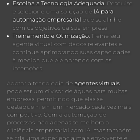
Escolha a Tecnologia Adequada:
Pesquise
e selecione uma solução de
IA para
automação empresarial
que se alinhe
com os objetivos da sua empresa.
Treinamento e Otimização:
Treine seu
agente virtual com dados relevantes e
continue aprimorando suas capacidades
à medida que ele aprende com as
interações.
Adotar a tecnologia de
agentes virtuais
pode ser um divisor de águas para muitas
empresas, permitindo que elas se
destaquem em um mercado cada vez mais
competitivo. Com a automação de
processos, não apenas se melhora a
eficiência empresarial com IA, mas também
se cria uma experiência mais envolvente e