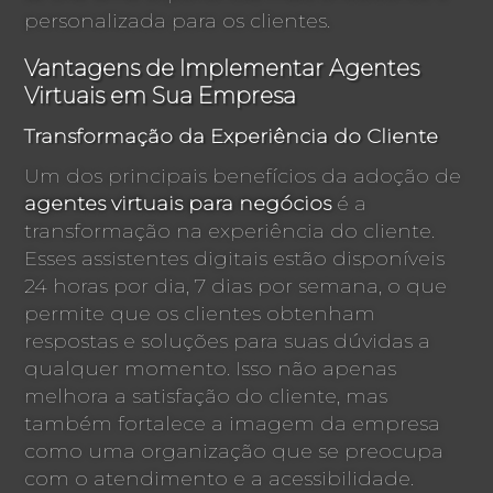
personalizada para os clientes.
Vantagens de Implementar Agentes
Virtuais em Sua Empresa
Transformação da Experiência do Cliente
Um dos principais benefícios da adoção de
agentes virtuais para negócios
é a
transformação na experiência do cliente.
Esses assistentes digitais estão disponíveis
24 horas por dia, 7 dias por semana, o que
permite que os clientes obtenham
respostas e soluções para suas dúvidas a
qualquer momento. Isso não apenas
melhora a satisfação do cliente, mas
também fortalece a imagem da empresa
como uma organização que se preocupa
com o atendimento e a acessibilidade.