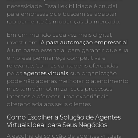
necessidade. Essa flexibilidade é crucial
para empresas que buscam se adaptar
rapidamente às mudanças do mercado.
Em um mundo cada vez mais digital,
investir em
IA para automação empresarial
é um passo essencial para garantir que sua
empresa permaneça competitiva e
relevante. Com as vantagens oferecidas
pelos
agentes virtuais
, sua organização
pode não apenas melhorar o atendimento,
mas também otimizar seus processos
internos e oferecer uma experiência
diferenciada aos seus clientes.
Como Escolher a Solução de Agentes
Virtuais Ideal para Seus Negócios
A escolha da solução de agentes virtuais