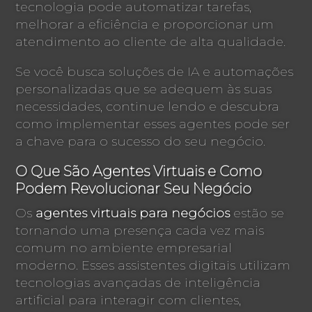
tecnologia pode automatizar tarefas,
melhorar a eficiência e proporcionar um
atendimento ao cliente de alta qualidade.
Se você busca soluções de IA e automações
personalizadas que se adequem às suas
necessidades, continue lendo e descubra
como implementar esses agentes pode ser
a chave para o sucesso do seu negócio.
O Que São Agentes Virtuais e Como
Podem Revolucionar Seu Negócio
Os
agentes virtuais para negócios
estão se
tornando uma presença cada vez mais
comum no ambiente empresarial
moderno. Esses assistentes digitais utilizam
tecnologias avançadas de inteligência
artificial para interagir com clientes,