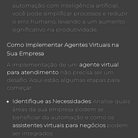
automação com inteligência artificial,
você pode simplificar processos e reduzir
o erro humano, levando a um aumento
significativo na produtividade.
Como Implementar Agentes Virtuais na
Sua Empresa
A implementação de um
agente virtual
para atendimento
não precisa ser um
desafio. Aqui estão algumas etapas para
começar:
Identifique as Necessidades:
Analise quais
áreas da sua empresa podem se
beneficiar da automação e como os
assistentes virtuais para negócios
podem
ser integrados.