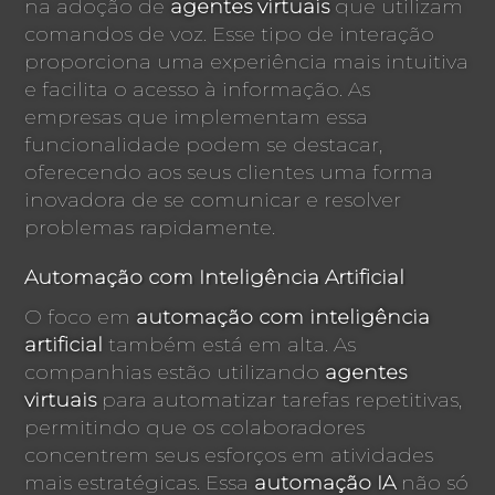
na adoção de
agentes virtuais
que utilizam
comandos de voz. Esse tipo de interação
proporciona uma experiência mais intuitiva
e facilita o acesso à informação. As
empresas que implementam essa
funcionalidade podem se destacar,
oferecendo aos seus clientes uma forma
inovadora de se comunicar e resolver
problemas rapidamente.
Automação com Inteligência Artificial
O foco em
automação com inteligência
artificial
também está em alta. As
companhias estão utilizando
agentes
virtuais
para automatizar tarefas repetitivas,
permitindo que os colaboradores
concentrem seus esforços em atividades
mais estratégicas. Essa
automação IA
não só