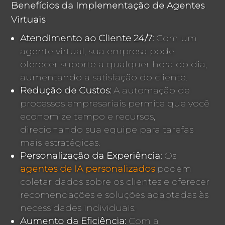
Benefícios da Implementação de Agentes
Virtuais
Atendimento ao Cliente 24/7:
Com um
agente virtual, sua empresa pode
oferecer suporte a qualquer hora do dia,
aumentando a satisfação do cliente.
Redução de Custos:
A automação de
processos empresariais permite que você
economize tempo e recursos,
direcionando sua equipe para tarefas
mais estratégicas.
Personalização da Experiência:
Os
agentes de IA personalizados
podem
coletar dados sobre os clientes e oferecer
recomendações e soluções adaptadas às
necessidades individuais.
Aumento da Eficiência:
Com a