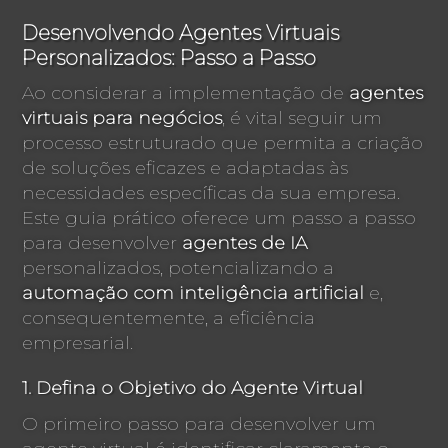
Desenvolvendo Agentes Virtuais
Personalizados: Passo a Passo
Ao considerar a implementação de
agentes
virtuais para negócios
, é vital seguir um
processo estruturado que permita a criação
de soluções eficazes e adaptadas às
necessidades específicas da sua empresa.
Este guia prático oferece um passo a passo
para desenvolver
agentes de IA
personalizados, potencializando a
automação com inteligência artificial
e,
consequentemente, a eficiência
empresarial.
1. Defina o Objetivo do Agente Virtual
O primeiro passo para desenvolver um