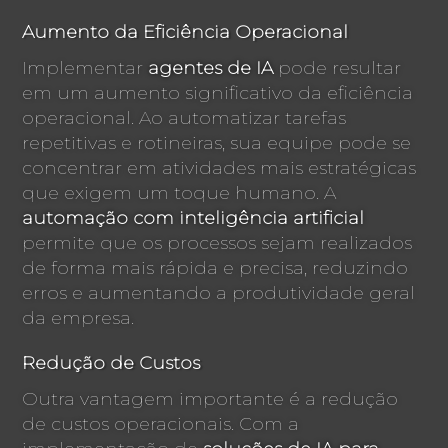
Aumento da Eficiência Operacional
Implementar
agentes de IA
pode resultar
em um aumento significativo da eficiência
operacional. Ao automatizar tarefas
repetitivas e rotineiras, sua equipe pode se
concentrar em atividades mais estratégicas
que exigem um toque humano. A
automação com inteligência artificial
permite que os processos sejam realizados
de forma mais rápida e precisa, reduzindo
erros e aumentando a produtividade geral
da empresa.
Redução de Custos
Outra vantagem importante é a redução
de custos operacionais. Com a