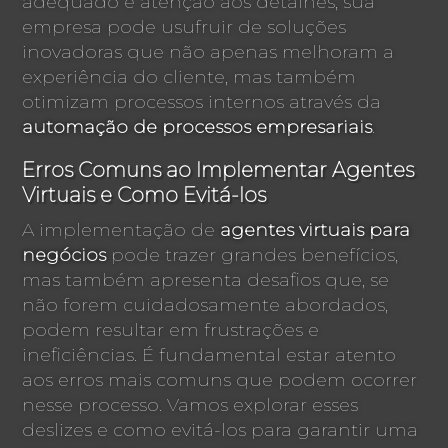
adequado e atenção aos detalhes, sua
empresa pode usufruir de soluções
inovadoras que não apenas melhoram a
experiência do cliente, mas também
otimizam processos internos através da
automação de processos empresariais
.
Erros Comuns ao Implementar Agentes
Virtuais e Como Evitá-los
A implementação de
agentes virtuais para
negócios
pode trazer grandes benefícios,
mas também apresenta desafios que, se
não forem cuidadosamente abordados,
podem resultar em frustrações e
ineficiências. É fundamental estar atento
aos erros mais comuns que podem ocorrer
nesse processo. Vamos explorar esses
deslizes e como evitá-los para garantir uma