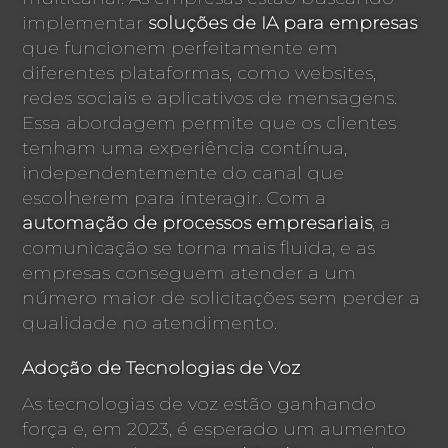
implementar
soluções de IA para empresas
que funcionem perfeitamente em
diferentes plataformas, como websites,
redes sociais e aplicativos de mensagens.
Essa abordagem permite que os clientes
tenham uma experiência contínua,
independentemente do canal que
escolherem para interagir. Com a
automação de processos empresariais
, a
comunicação se torna mais fluida, e as
empresas conseguem atender a um
número maior de solicitações sem perder a
qualidade no atendimento.
Adoção de Tecnologias de Voz
As tecnologias de voz estão ganhando
força e, em 2023, é esperado um aumento