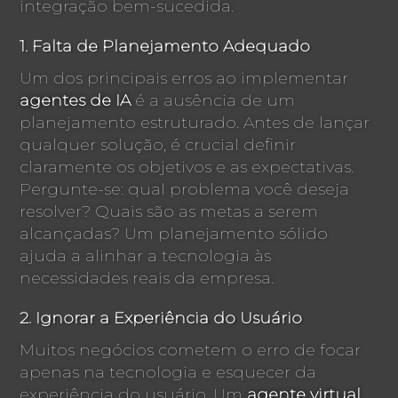
integração bem-sucedida.
1. Falta de Planejamento Adequado
Um dos principais erros ao implementar
agentes de IA
é a ausência de um
planejamento estruturado. Antes de lançar
qualquer solução, é crucial definir
claramente os objetivos e as expectativas.
Pergunte-se: qual problema você deseja
resolver? Quais são as metas a serem
alcançadas? Um planejamento sólido
ajuda a alinhar a tecnologia às
necessidades reais da empresa.
2. Ignorar a Experiência do Usuário
Muitos negócios cometem o erro de focar
apenas na tecnologia e esquecer da
experiência do usuário. Um
agente virtual