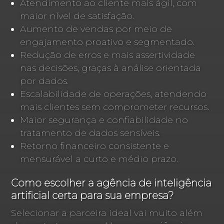
Atendimento ao cliente mais ágil, com
maior nível de satisfação.
Aumento de vendas por meio de
engajamento proativo e segmentado.
Redução de erros e mais assertividade
nas decisões, graças à análise orientada
por dados.
Escalabilidade de operações, atendendo
mais clientes sem comprometer recursos.
Maior segurança e confiabilidade no
tratamento de dados sensíveis.
Retorno financeiro consistente e
mensurável a curto e médio prazo.
Como escolher a agência de inteligência
artificial certa para sua empresa?
Selecionar a parceira ideal vai muito além