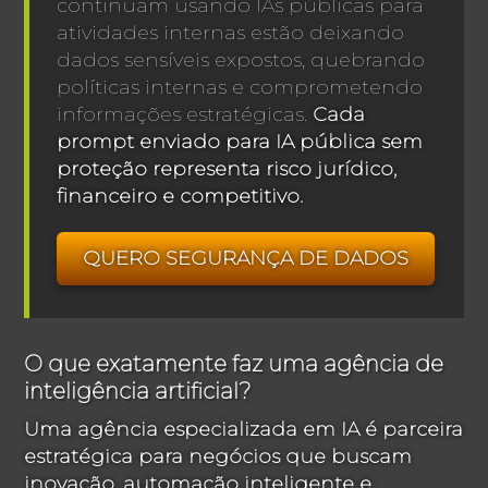
continuam usando IAs públicas para
atividades internas estão deixando
dados sensíveis expostos, quebrando
políticas internas e comprometendo
informações estratégicas.
Cada
prompt enviado para IA pública sem
proteção representa risco jurídico,
financeiro e competitivo.
QUERO SEGURANÇA DE DADOS
O que exatamente faz uma agência de
inteligência artificial?
Uma agência especializada em IA é parceira
estratégica para negócios que buscam
inovação, automação inteligente e