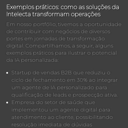
Exemplos práticos: como as soluções da
Intelecta transformam operações
Em nosso portfólio, tivemos a oportunidade
de contribuir com negócios de diversos
portes em jornadas de transformação
digital. Compartilhamos, a seguir, alguns
exemplos práticos para ilustrar o potencial
da IA personalizada:
Startup de vendas B2B que reduziu o
ciclo de fechamento em 30% ao integrar
um agente de IA personalizado para
qualificação de leads e prospecção ativa.
Empresa do setor de saúde que
implementou um agente digital para
atendimento ao cliente, possibilitando
resolução imediata de dúvidas