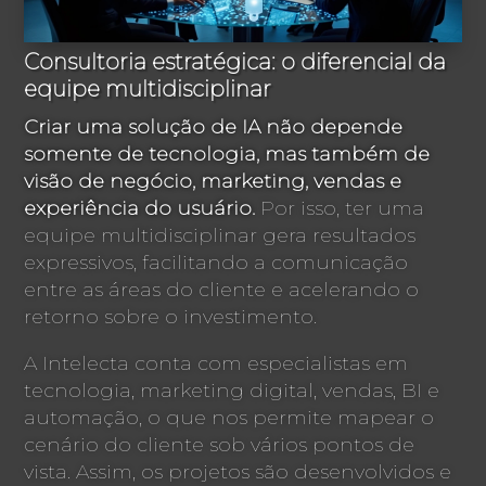
Consultoria estratégica: o diferencial da
equipe multidisciplinar
Criar uma solução de IA não depende
somente de tecnologia, mas também de
visão de negócio, marketing, vendas e
experiência do usuário.
Por isso, ter uma
equipe multidisciplinar gera resultados
expressivos, facilitando a comunicação
entre as áreas do cliente e acelerando o
retorno sobre o investimento.
A Intelecta conta com especialistas em
tecnologia, marketing digital, vendas, BI e
automação, o que nos permite mapear o
cenário do cliente sob vários pontos de
vista. Assim, os projetos são desenvolvidos e