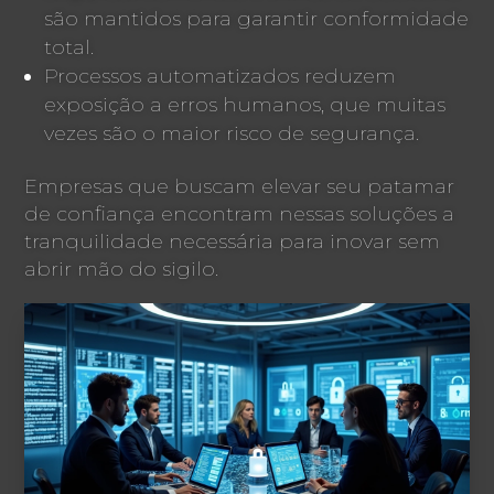
são mantidos para garantir conformidade
total.
Processos automatizados reduzem
exposição a erros humanos, que muitas
vezes são o maior risco de segurança.
Empresas que buscam elevar seu patamar
de confiança encontram nessas soluções a
tranquilidade necessária para inovar sem
abrir mão do sigilo.