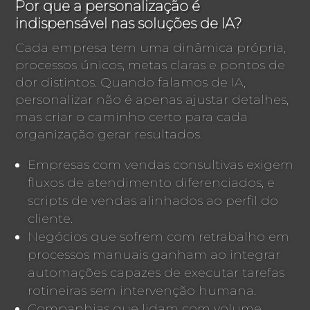
Por que a personalização é
indispensável nas soluções de IA?
Cada empresa tem uma dinâmica própria,
processos únicos, metas claras e pontos de
dor distintos. Quando falamos de IA,
personalizar não é apenas ajustar detalhes,
mas criar o caminho certo para cada
organização gerar resultados.
Empresas com vendas consultivas exigem
fluxos de atendimento diferenciados, e
scripts de vendas alinhados ao perfil do
cliente.
Negócios que sofrem com retrabalho em
processos manuais ganham ao integrar
automações capazes de executar tarefas
rotineiras sem intervenção humana.
Companhias que lidam com volume