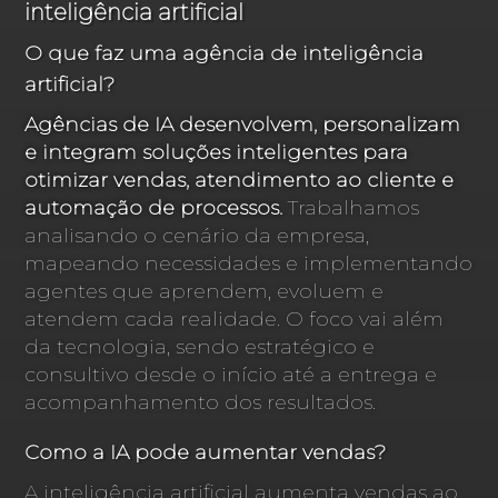
inteligência artificial
O que faz uma agência de inteligência
artificial?
Agências de IA desenvolvem, personalizam
e integram soluções inteligentes para
otimizar vendas, atendimento ao cliente e
automação de processos.
Trabalhamos
analisando o cenário da empresa,
mapeando necessidades e implementando
agentes que aprendem, evoluem e
atendem cada realidade. O foco vai além
da tecnologia, sendo estratégico e
consultivo desde o início até a entrega e
acompanhamento dos resultados.
Como a IA pode aumentar vendas?
A inteligência artificial aumenta vendas ao