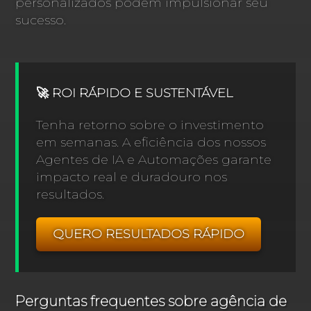
personalizados podem impulsionar seu
sucesso.
🚀 ROI RÁPIDO E SUSTENTÁVEL
Tenha retorno sobre o investimento
em semanas. A eficiência dos nossos
Agentes de IA e Automações garante
impacto real e duradouro nos
resultados.
QUERO RESULTADOS RÁPIDO
Perguntas frequentes sobre agência de