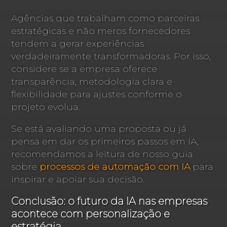
Agências que trabalham como parceiras
estratégicas e não meros fornecedores
tendem a gerar experiências
verdadeiramente transformadoras. Por isso,
considere se a empresa oferece
transparência, metodologia clara e
flexibilidade para ajustes conforme o
projeto evolua.
Se está avaliando uma proposta ou já
pensa em dar os primeiros passos em IA,
recomendamos a leitura de nosso guia
sobre
processos de automação com IA
para
inspirar e apoiar sua decisão.
Conclusão: o futuro da IA nas empresas
acontece com personalização e
estratégia