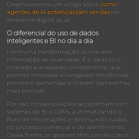
Desenvolvemos um artigo sobre
como
agentes de IA potencializam vendas
no
ambiente digital atual.
O diferencial do uso de dados
inteligentes e BI no dia a dia
Nenhuma transformação ocorre sem
informação de qualidade. É o dado rico,
coletado e analisado corretamente, que
permite empresas enxergarem tendências,
preverem demandas e criarem campanhas
mais precisas.
Por isso, nossas soluções se conectam com
sistemas de BI e CRMs, automatizando o
fluxo de informações e diminuindo ruídos
no processo comercial e de atendimento.
Dessa forma, os gestores têm painéis claros