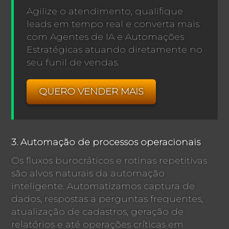
Agilize o atendimento, qualifique
leads em tempo real e converta mais
com Agentes de IA e Automações
Estratégicas atuando diretamente no
seu funil de vendas.
QUERO VENDER MAIS
3. Automação de processos operacionais
Os fluxos burocráticos e rotinas repetitivas
são alvos naturais da automação
inteligente. Automatizamos captura de
dados, respostas a perguntas frequentes,
atualização de cadastros, geração de
relatórios e até operações críticas em