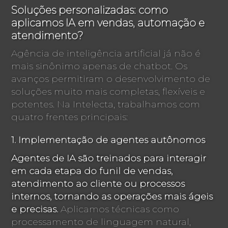
Soluções personalizadas: como
aplicamos IA em vendas, automação e
atendimento?
Agência de inteligência artificial já não é
mais sinônimo apenas de chatbot. Os
avanços permitiram o desenvolvimento de
soluções muito mais completas, flexíveis e
potentes. Na Intelecta, trabalhamos com
quatro frentes principais:
1. Implementação de agentes autônomos
Agentes de IA são treinados para interagir
em cada etapa do funil de vendas,
atendimento ao cliente ou processos
internos, tornando as operações mais ágeis
e precisas.
Aplicamos técnicas como
processamento de linguagem natural,