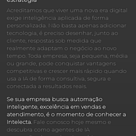
Acreditamos que viver uma nova era digital
exige inteligência aplicada de forma
personalizada. Não basta apenas adicionar
tecnologia, é preciso desenhar, junto ao
cliente, respostas sob medida que
realmente adaptam o negócio ao novo
tempo. Toda empresa, seja pequena, média
ou grande, pode conquistar vantagens
competitivas e crescer mais rápido quando
usa a IA de forma consultiva, segura e
conectada a resultados reais.
Se sua empresa busca automação
inteligente, excelência em vendas e
atendimento, é o momento de conhecer a
Intelecta.
Fale conosco hoje mesmo e
descubra como agentes de IA