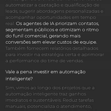
automatizar a captação e qualificação de
leads, sugerir abordagens personalizadas e
acompanhar oportunidades em tempo
real.
Os agentes de IA priorizam contatos,
segmentam públicos e otimizam o ritmo
do funil comercial, gerando mais
conversões sem elevar custos de equipe.
Também fornecem relatórios detalhados
para investir na estratégia certa e aprimorar
a performance do time de vendas.
Vale a pena investir em automação
inteligente?
Sim, vimos ao longo dos projetos que a
automação inteligente traz ganhos
imediatos e sustentáveis. Reduz tarefas
manuais, potencializa o atendimento,