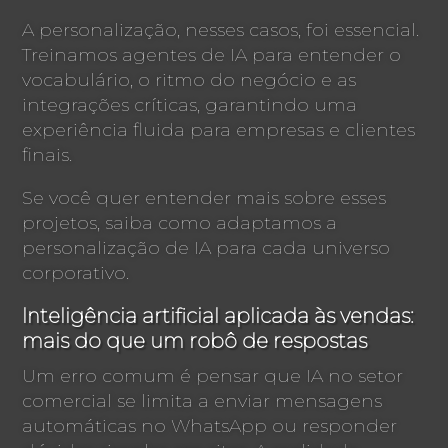
A personalização, nesses casos, foi essencial.
Treinamos agentes de IA para entender o
vocabulário, o ritmo do negócio e as
integrações críticas, garantindo uma
experiência fluida para empresas e clientes
finais.
Se você quer entender mais sobre esses
projetos, saiba como adaptamos a
personalização de IA para cada universo
corporativo.
Inteligência artificial aplicada às vendas:
mais do que um robô de respostas
Um erro comum é pensar que IA no setor
comercial se limita a enviar mensagens
automáticas no WhatsApp ou responder