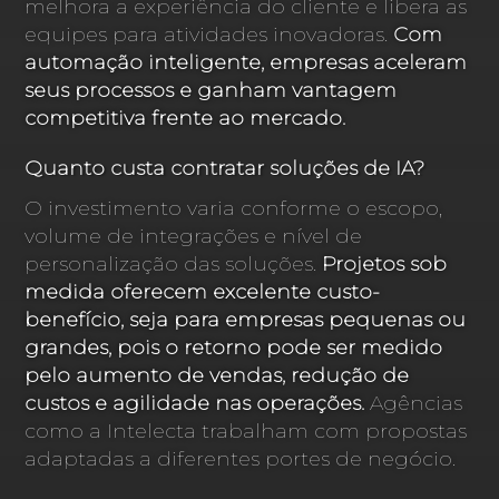
melhora a experiência do cliente e libera as
equipes para atividades inovadoras.
Com
automação inteligente, empresas aceleram
seus processos e ganham vantagem
competitiva frente ao mercado.
Quanto custa contratar soluções de IA?
O investimento varia conforme o escopo,
volume de integrações e nível de
personalização das soluções.
Projetos sob
medida oferecem excelente custo-
benefício, seja para empresas pequenas ou
grandes, pois o retorno pode ser medido
pelo aumento de vendas, redução de
custos e agilidade nas operações.
Agências
como a Intelecta trabalham com propostas
adaptadas a diferentes portes de negócio.