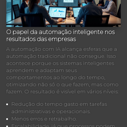
O papel da automação inteligente nos
resultados das empresas
A automação com IA alcança esferas que a
automação tradicional não consegue. Isso
acontece porque os sistemas inteligentes
aprendem e adaptam seus
comportamentos ao longo do tempo,
otimizando não só o que fazem, mas como
fazem. O resultado é visível em vários níveis:
Redução do tempo gasto em tarefas
administrativas e operacionais.
Menos erros e retrabalho.
Escalabilidade, já que processos podem