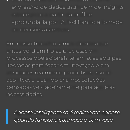
expressivo de dados usufruem de insights
estratégicos a partir da análise
aprofundada por IA, facilitando a tomada
de decisões assertivas.
Em nosso trabalho, vimos clientes que
antes perdiam horas preciosas em
processos operacionais terem suas equipes
liberadas para focar em inovação e em
atividades realmente produtivas. Isso só
aconteceu quando criamos soluções
pensadas verdadeiramente para aquelas
necessidades.
Agente inteligente só é realmente agente
quando funciona para você e com você.