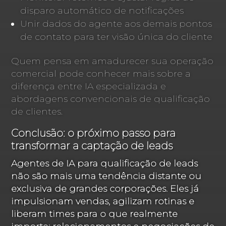
disparo automático de notificações
Unir dados do agente aos demais pontos
de contato para ter visão única do cliente
Quem pensa em amadurecer sua operação
comercial pode conhecer mais sobre a
diferença entre IA especializada e
abordagens convencionais de qualificação
de clientes.
Conclusão: o próximo passo para
transformar a captação de leads
Agentes de IA para qualificação de leads
não são mais uma tendência distante ou
exclusiva de grandes corporações. Eles já
impulsionam vendas, agilizam rotinas e
liberam times para o que realmente