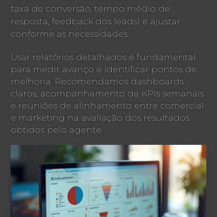
taxa de conversão, tempo médio de
resposta, feedback dos leads) e ajustar
conforme as necessidades.
Usar relatórios detalhados é fundamental
para medir avanço e identificar pontos de
melhoria. Recomendamos dashboards
claros, acompanhamento de KPIs semanais
e reuniões de alinhamento entre comercial
e marketing na avaliação dos resultados
obtidos pelo agente.