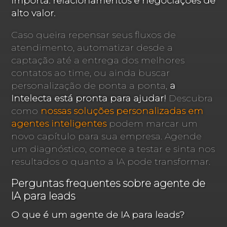
importa: relacionamentos e negociações de
alto valor.
Caso queira repensar seus fluxos de
atendimento, automatizar desde a
captação até a entrega dos melhores
contatos ao time, ou ainda buscar
personalização de ponta a ponta,
a
Intelecta está pronta para ajudar!
Descubra
como
nossas soluções personalizadas em
agentes inteligentes
podem marcar um
novo capítulo para sua empresa. Agende
um diagnóstico, comece a testar e sinta nos
resultados o quanto a IA pode transformar.
Perguntas frequentes sobre agente de
IA para leads
O que é um agente de IA para leads?