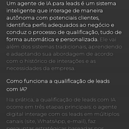
Um agente de IA para leads é um sistema
inteligente que interage de maneira
autônoma com potenciais clientes,
identifica perfis adequados ao negócio e
conduz o processo de qualificação, tudo de
forma automática e personalizada.
Ele vai
além dos sistemas tradicionais, aprendendo
e adaptando sua abordagem de acordo
com o histórico de interações e as
necessidades da empresa.
Como funciona a qualificação de leads
com IA?
Na prática, a qualificação de leads com IA
ocorre em três etapas principais: o agente
digital interage com os leads em múltiplos
canais (site, WhatsApp, e-mail), faz
perguntas estratégicas baseadas nos