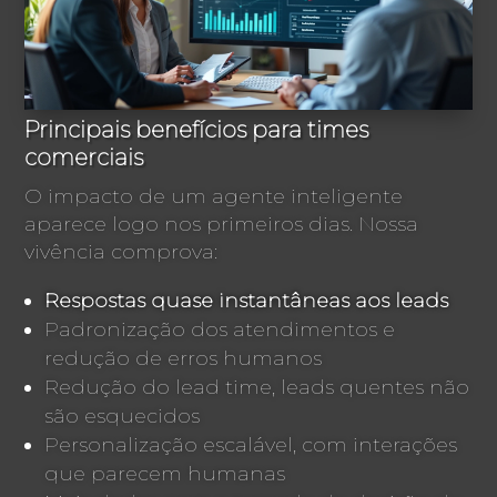
Principais benefícios para times
comerciais
O impacto de um agente inteligente
aparece logo nos primeiros dias. Nossa
vivência comprova:
Respostas quase instantâneas aos leads
Padronização dos atendimentos e
redução de erros humanos
Redução do lead time, leads quentes não
são esquecidos
Personalização escalável, com interações
que parecem humanas