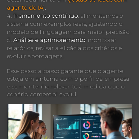
agente de IA
).
Treinamento contínuo
: alimentamos o
sistema com exemplos reais, ajustando o
modelo de linguagem para maior precisão.
Análise e aprimoramento
: monitorar
relatórios, revisar a eficácia dos critérios e
evoluir abordagens.
Esse passo a passo garante que o agente
esteja em sintonia com o perfil da empresa
e se mantenha relevante à medida que o
cenário comercial evolui.