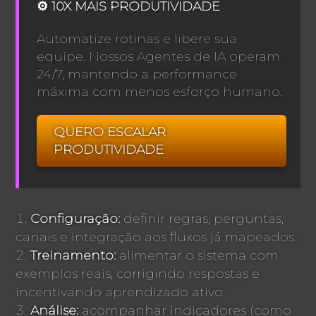
⚙️ 10X MAIS PRODUTIVIDADE
Automatize rotinas e libere sua
equipe. Nossos Agentes de IA operam
24/7, mantendo a performance
máxima com menos esforço humano.
QUERO ESCALAR
PRODUTIVIDADE
Configuração:
definir regras, perguntas,
canais e integração aos fluxos já mapeados.
Treinamento:
alimentar o sistema com
exemplos reais, corrigindo respostas e
incentivando aprendizado ativo.
Análise:
acompanhar indicadores (como