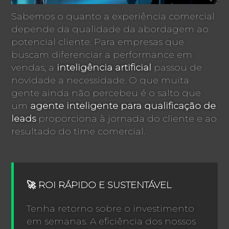
Sabemos o quanto a experiência comercial
depende da qualidade da abordagem ao
potencial cliente. Para empresas que
buscam diferenciar a performance em
vendas, a
inteligência artificial
passou de
novidade a necessidade. O que muita
gente ainda não percebeu é o salto que
um
agente inteligente para qualificação de
leads
proporciona à jornada do cliente e ao
resultado do time comercial.
🚀 ROI RÁPIDO E SUSTENTÁVEL
Tenha retorno sobre o investimento
em semanas. A eficiência dos nossos