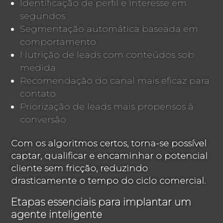
Identificação de perfil e interesse em
segundos
Segmentação automática baseada em
comportamento
Nutrição de leads com conteúdos sob
medida
Recomendação do canal mais eficaz para
contato
Priorização de leads mais propensos à
conversão
Com os algoritmos certos, torna-se possível
captar, qualificar e encaminhar o potencial
cliente sem fricção, reduzindo
drasticamente o tempo do ciclo comercial.
Etapas essenciais para implantar um
agente inteligente