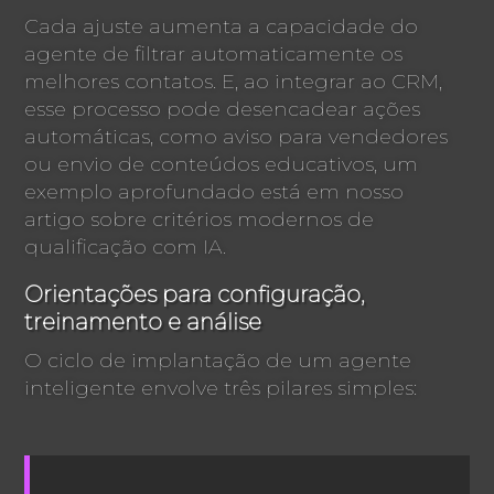
Cada ajuste aumenta a capacidade do
agente de filtrar automaticamente os
melhores contatos. E, ao integrar ao CRM,
esse processo pode desencadear ações
automáticas, como aviso para vendedores
ou envio de conteúdos educativos, um
exemplo aprofundado está em nosso
artigo sobre critérios modernos de
qualificação com IA.
Orientações para configuração,
treinamento e análise
O ciclo de implantação de um agente
inteligente envolve três pilares simples: