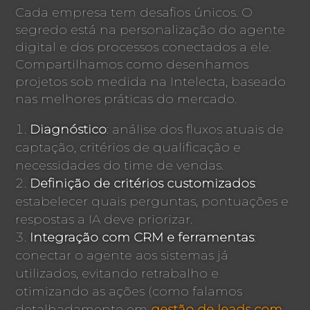
Cada empresa tem desafios únicos. O
segredo está na personalização do agente
digital e dos processos conectados a ele.
Compartilhamos como desenhamos
projetos sob medida na Intelecta, baseado
nas melhores práticas do mercado.
Diagnóstico
: análise dos fluxos atuais de
captação, critérios de qualificação e
necessidades do time de vendas.
Definição de critérios customizados
:
estabelecer quais perguntas, pontuações e
respostas a IA deve priorizar.
Integração com CRM e ferramentas
:
conectar o agente aos sistemas já
utilizados, evitando retrabalho e
otimizando as ações (como falamos
detalhadamente em
gestão de leads com