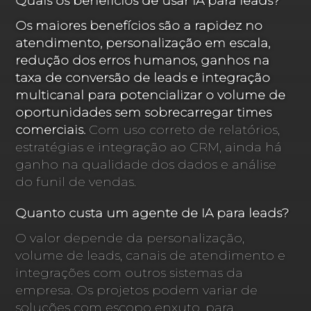
Quais os benefícios de usar IA para leads?
Os maiores benefícios são a rapidez no
atendimento, personalização em escala,
redução dos erros humanos, ganhos na
taxa de conversão de leads e integração
multicanal para potencializar o volume de
oportunidades sem sobrecarregar times
comerciais.
Com uso correto de relatórios,
estratégias e integração ao CRM, ainda há
ganho na qualidade dos dados e análise
do funil de vendas.
Quanto custa um agente de IA para leads?
O valor depende da personalização,
volume de leads, canais de atendimento e
integrações com outros sistemas da
empresa. Os projetos podem variar de
soluções com escopo enxuto, para