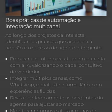
Boas práticas de automação e
integração multicanal
Ao longo dos projetos da Intelecta,
identificamos práticas que aceleram a
adoção e o sucesso do agente inteligente:
Preparar a equipe para atuar em parceria
com a IA, valorizando o papel consultivo
do vendedor
Integrar múltiplos canais, como
WhatsApp, e-mail, site e formulário, com
experiências fluidas
Revisar periodicamente as perguntas do
agente para ajustar ao mercado
Monitorar retornos e ajustar regras de