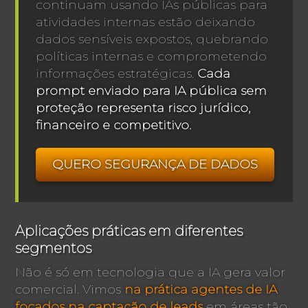
continuam usando IAs públicas para
atividades internas estão deixando
dados sensíveis expostos, quebrando
políticas internas e comprometendo
informações estratégicas.
Cada
prompt enviado para IA pública sem
proteção representa risco jurídico,
financeiro e competitivo.
QUERO SEGURANÇA DE DADOS
Aplicações práticas em diferentes
segmentos
Não é só em tecnologia que a IA gera valor
comercial. Vimos
na prática agentes de IA
focados na captação de leads
em áreas tão