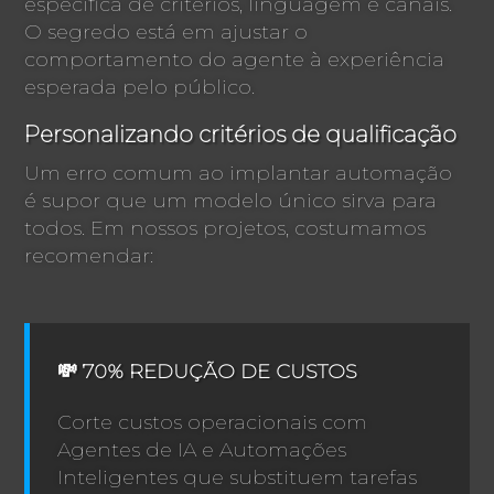
específica de critérios, linguagem e canais.
O segredo está em ajustar o
comportamento do agente à experiência
esperada pelo público.
Personalizando critérios de qualificação
Um erro comum ao implantar automação
é supor que um modelo único sirva para
todos. Em nossos projetos, costumamos
recomendar:
💸 70% REDUÇÃO DE CUSTOS
Corte custos operacionais com
Agentes de IA e Automações
Inteligentes que substituem tarefas