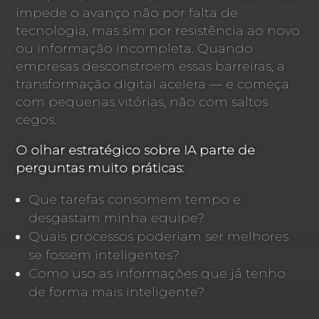
impede o avanço não por falta de
tecnologia, mas sim por resistência ao novo
ou informação incompleta. Quando
empresas desconstroem essas barreiras, a
transformação digital acelera — e começa
com pequenas vitórias, não com saltos
cegos.
O olhar estratégico sobre IA parte de
perguntas muito práticas:
Que tarefas consomem tempo e
desgastam minha equipe?
Quais processos poderiam ser melhores
se fossem inteligentes?
Como uso as informações que já tenho
de forma mais inteligente?