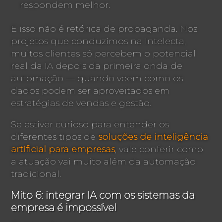
respondem melhor.
E isso não é retórica de propaganda. Nos
projetos que conduzimos na Intelecta,
muitos clientes só percebem o potencial
real da IA depois da primeira onda de
automação — quando veem como os
dados podem ser aproveitados em
estratégias de vendas e gestão.
Se estiver curioso para entender os
diferentes tipos de
soluções de inteligência
artificial para empresas
, vale conferir como
a atuação vai muito além da automação
tradicional.
Mito 6: integrar IA com os sistemas da
empresa é impossível