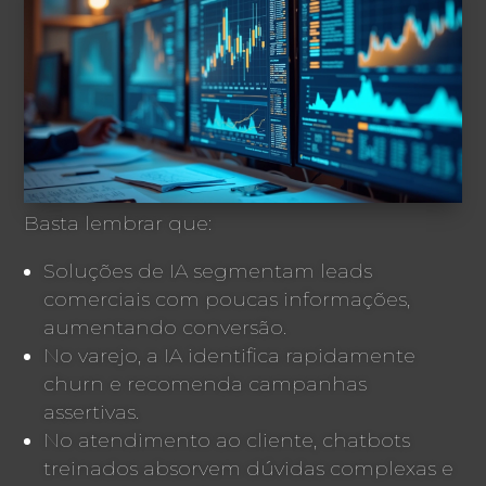
Basta lembrar que:
Soluções de IA segmentam leads
comerciais com poucas informações,
aumentando conversão.
No varejo, a IA identifica rapidamente
churn e recomenda campanhas
assertivas.
No atendimento ao cliente, chatbots
treinados absorvem dúvidas complexas e