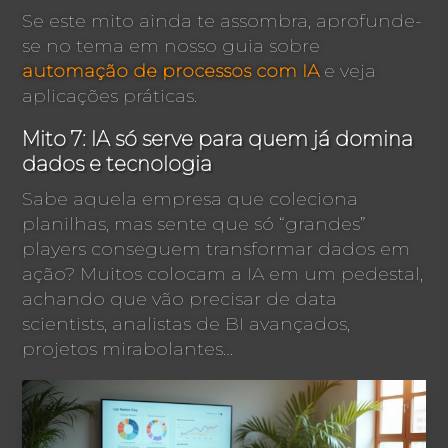
Se este mito ainda te assombra, aprofunde-
se no tema em nosso guia sobre
automação de processos com IA
e veja
aplicações práticas.
Mito 7: IA só serve para quem já domina
dados e tecnologia
Sabe aquela empresa que coleciona
planilhas, mas sente que só “grandes”
players conseguem transformar dados em
ação? Muitos colocam a IA em um pedestal,
achando que vão precisar de data
scientists, analistas de BI avançados,
projetos mirabolantes…