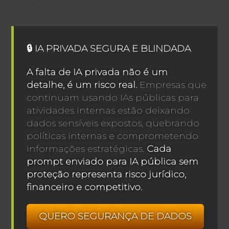
🔒 IA PRIVADA SEGURA E BLINDADA
A falta de IA privada não é um
detalhe, é um risco real.
Empresas que
continuam usando IAs públicas para
atividades internas estão deixando
dados sensíveis expostos, quebrando
políticas internas e comprometendo
informações estratégicas.
Cada
prompt enviado para IA pública sem
proteção representa risco jurídico,
financeiro e competitivo.
QUERO SEGURANÇA DE DADOS