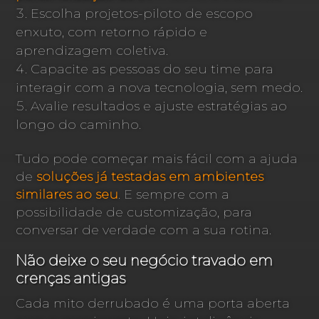
Escolha projetos-piloto de escopo
enxuto, com retorno rápido e
aprendizagem coletiva.
Capacite as pessoas do seu time para
interagir com a nova tecnologia, sem medo.
Avalie resultados e ajuste estratégias ao
longo do caminho.
Tudo pode começar mais fácil com a ajuda
de
soluções já testadas em ambientes
similares ao seu
. E sempre com a
possibilidade de customização, para
conversar de verdade com a sua rotina.
Não deixe o seu negócio travado em
crenças antigas
Cada mito derrubado é uma porta aberta