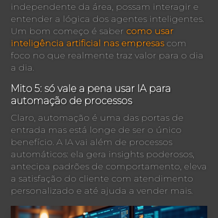
independente da área, possam interagir e
entender a lógica dos agentes inteligentes.
Um bom começo é saber
como usar
inteligência artificial nas empresas
com
foco no que realmente traz valor para o dia
a dia.
Mito 5: só vale a pena usar IA para
automação de processos
Claro, automação é uma das portas de
entrada mas está longe de ser o único
benefício. A IA vai além de processos
automáticos: ela gera insights poderosos,
antecipa padrões de comportamento, eleva
a satisfação do cliente com atendimento
personalizado e até ajuda a vender mais.