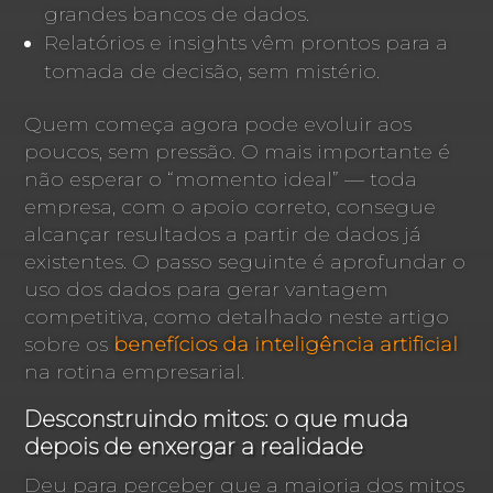
grandes bancos de dados.
Relatórios e insights vêm prontos para a
tomada de decisão, sem mistério.
Quem começa agora pode evoluir aos
poucos, sem pressão. O mais importante é
não esperar o “momento ideal” — toda
empresa, com o apoio correto, consegue
alcançar resultados a partir de dados já
existentes. O passo seguinte é aprofundar o
uso dos dados para gerar vantagem
competitiva, como detalhado neste artigo
sobre os
benefícios da inteligência artificial
na rotina empresarial.
Desconstruindo mitos: o que muda
depois de enxergar a realidade
Deu para perceber que a maioria dos mitos