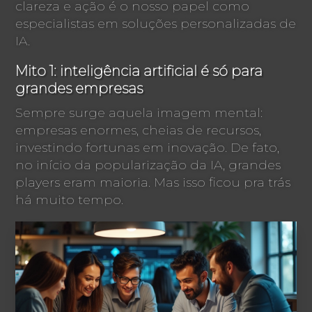
clareza e ação é o nosso papel como
especialistas em soluções personalizadas de
IA.
Mito 1: inteligência artificial é só para
grandes empresas
Sempre surge aquela imagem mental:
empresas enormes, cheias de recursos,
investindo fortunas em inovação. De fato,
no início da popularização da IA, grandes
players eram maioria. Mas isso ficou pra trás
há muito tempo.