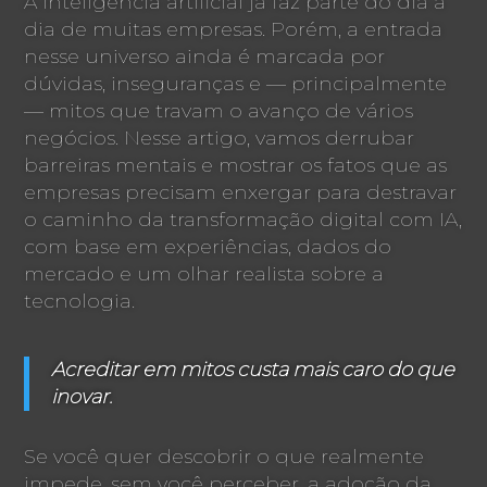
A inteligência artificial já faz parte do dia a
dia de muitas empresas. Porém, a entrada
nesse universo ainda é marcada por
dúvidas, inseguranças e — principalmente
— mitos que travam o avanço de vários
negócios. Nesse artigo, vamos derrubar
barreiras mentais e mostrar os fatos que as
empresas precisam enxergar para destravar
o caminho da transformação digital com IA,
com base em experiências, dados do
mercado e um olhar realista sobre a
tecnologia.
Acreditar em mitos custa mais caro do que
inovar.
Se você quer descobrir o que realmente
impede, sem você perceber, a adoção da