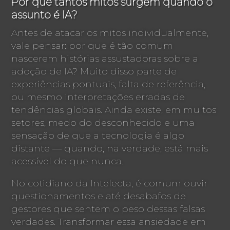
Por que tantos mitos surgem quando o
assunto é IA?
Antes de atacar os mitos individualmente,
vale pensar: por que é tão comum
nascerem histórias assustadoras sobre a
adoção de IA? Muito disso parte de
experiências pontuais, falta de referência,
ou mesmo interpretações erradas de
tendências globais. Ainda existe, em muitos
setores, medo do desconhecido e uma
sensação de que a tecnologia é algo
distante — quando, na verdade, está mais
acessível do que nunca.
No cotidiano da Intelecta, é comum ouvir
questionamentos e até desabafos de
gestores que sentem o peso dessas falsas
verdades. Transformar essa ansiedade em