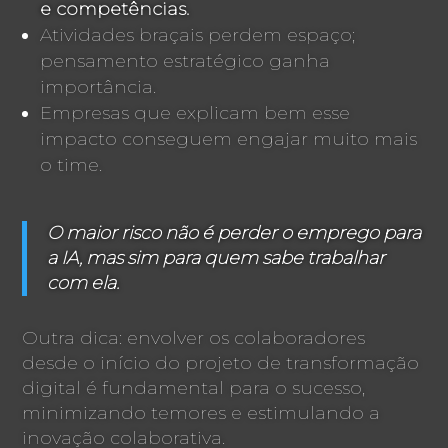
e competências.
Atividades braçais perdem espaço;
pensamento estratégico ganha
importância.
Empresas que explicam bem esse
impacto conseguem engajar muito mais
o time.
O maior risco não é perder o emprego para
a IA, mas sim para quem sabe trabalhar
com ela.
Outra dica: envolver os colaboradores
desde o início do projeto de transformação
digital é fundamental para o sucesso,
minimizando temores e estimulando a
inovação colaborativa.