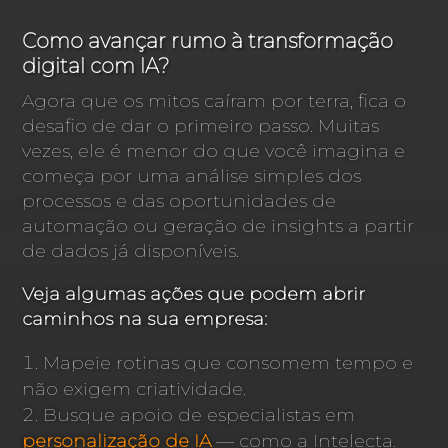
Como avançar rumo à transformação
digital com IA?
Agora que os mitos caíram por terra, fica o
desafio de dar o primeiro passo. Muitas
vezes, ele é menor do que você imagina e
começa por uma análise simples dos
processos e das oportunidades de
automação ou geração de insights a partir
de dados já disponíveis.
Veja algumas ações que podem abrir
caminhos na sua empresa:
Mapeie rotinas que consomem tempo e
não exigem criatividade.
Busque apoio de especialistas em
personalização de IA
— como a Intelecta.