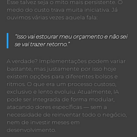
Esse talvez seja o mito mais persistente. O
medo do custo trava muita iniciativa. Já
ouvimos várias vezes aquela fala:
“Isso vai estourar meu orçamento e não sei
se vai trazer retorno.”
A verdade? Implementações podem variar
bastante, mas justamente por isso hoje
existem opções para diferentes bolsos e
ritmos. O que era um processo custoso,
exclusivo e lento evoluiu. Atualmente, IA
pode ser integrada de forma modular,
atacando dores específicas — sem a
necessidade de reinventar todo o negócio,
nem de investir meses em
desenvolvimento.