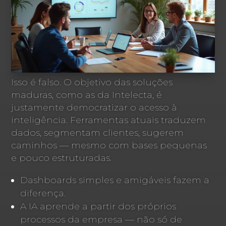
Isso é falso. O objetivo das soluções
maduras, como as da Intelecta, é
justamente democratizar o acesso à
inteligência. Ferramentas atuais traduzem
dados, segmentam clientes, sugerem
caminhos — mesmo com bases pequenas
e pouco estruturadas.
Dashboards simples e amigáveis fazem a
diferença.
A IA aprende a partir dos próprios
processos da empresa — não só de